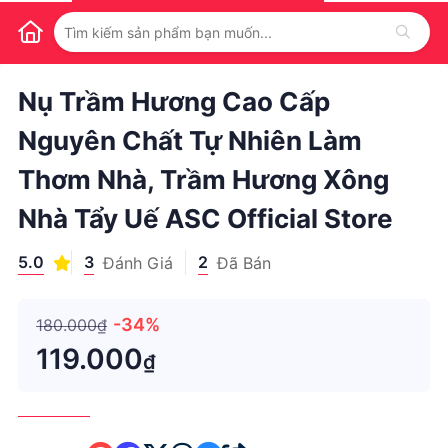
1
/
1
Nụ Trầm Hương Cao Cấp
Nguyên Chất Tự Nhiên Làm
Thơm Nhà, Trầm Hương Xông
Nhà Tẩy Uế ASC Official Store
5.0
3
2
Đánh Giá
Đã Bán
-34%
180.000₫
119.000
₫