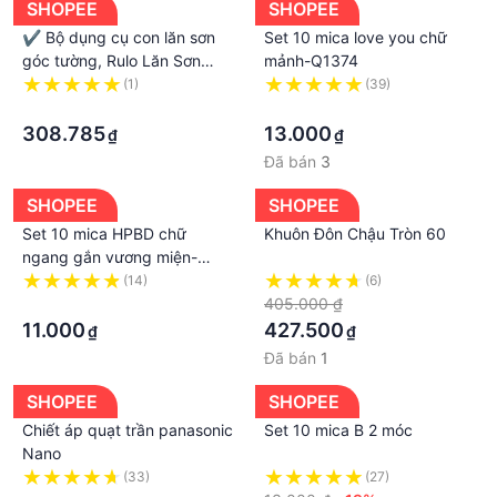
SHOPEE
SHOPEE
✔️ Bộ dụng cụ con lăn sơn
Set 10 mica love you chữ
góc tường, Rulo Lăn Sơn
mảnh-Q1374
Thông Minh Lăn Góc Cạnh,
(1)
(39)
Lô Lăn Sơn Không Bẩn,
·
·
Không Rớt
308.785
13.000
₫
₫
Đã bán
3
SHOPEE
SHOPEE
Set 10 mica HPBD chữ
Khuôn Đôn Chậu Tròn 60
ngang gắn vương miện-
VÀNG-Q6309
(14)
(6)
·
405.000 ₫
11.000
427.500
₫
₫
Đã bán
1
SHOPEE
SHOPEE
Chiết áp quạt trần panasonic
Set 10 mica B 2 móc
Nano
(33)
(27)