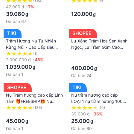
ngược- Hương thác khói
KHÓI TRẦM TOẢ NGƯỢC
(353)
(6)
trầm hương khói ngược
42.000 ₫
-7%
·
Hương chảy ngược
39.060
120.000
₫
₫
Đã bán
67
TIKI
SHOPEE
Trầm Hương Nụ Tự Nhiên
Lư Xông Trầm Hoa Sen Xanh
Rừng Núi - Cao Cấp siêu
Ngọc, Lư Trầm Gốm Cao
thơm
Cấp, Lư Đốt Trầm Hương Nụ
(1)
·
2.000.000 ₫
-48%
Xông Nhà, Đặt Bàn Thờ, Bàn
·
Trà, Thiền
1.039.000
₫
400.000
₫
Đã bán
1
Đã bán
24
SHOPEE
TIKI
Nụ Trầm hương cao cấp Linh
Nụ trầm hương cao cấp
Tâm 🎁FREESHIP🎁 Nụ
LOẠI 1 nụ trầm hương 100%
Trầm hương dùng riêng cho
thiên nhiên-nhang thơm
(136)
(10)
thác khói trầm hương -
·
xông nhà
39.000 ₫
-36%
Nhang sạch cao cấp
45.000
25.000
₫
₫
Đã bán
1
Đã bán
69