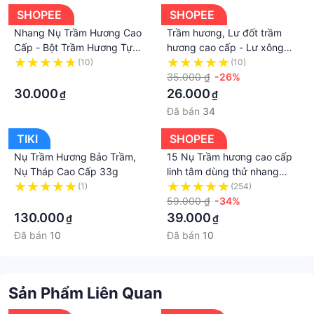
SHOPEE
SHOPEE
Nhang Nụ Trầm Hương Cao
Trầm hương, Lư đốt trầm
Cấp - Bột Trầm Hương Tự
hương cao cấp - Lư xông
Nhiên - Nhang Không Hóa
trầm
(10)
(10)
Chất
·
35.000 ₫
-26%
30.000
26.000
₫
₫
Đã bán
34
TIKI
SHOPEE
Nụ Trầm Hương Bảo Trầm,
15 Nụ Trầm hương cao cấp
Nụ Tháp Cao Cấp 33g
linh tâm dùng thử nhang
sạch dùng riêng cho thác
(1)
(254)
·
khói trầm hương shop Nhã
59.000 ₫
-34%
Nam
130.000
39.000
₫
₫
Đã bán
10
Đã bán
10
Sản Phẩm Liên Quan