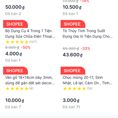
·
13.000 ₫
-19%
50.000
10.500
₫
₫
Đã bán
2
Đã bán
1
SHOPEE
SHOPEE
Bộ Dụng Cụ 4 Trong 1 Tiện
Tô Thủy Tinh Trong Suốt
Dụng Sửa Chữa Điện Thoại
Đựng Gia Vị Tiện Dụng Cho
iphone
Salon Làm Đẹp
(147)
·
8.000 ₫
-50%
65.300 ₫
-33%
4.000
₫
43.600
₫
Đã bán
1
SHOPEE
SHOPEE
Ván gỗ 18x18cm dày 3mm,
Chúc mừng 20-11, Sinh
dùng để gắn đất sét decor
Nhật, Lễ lạt, Cảm Ơn , Tình
trang trí nhà cửa
Yêu in hình sắc nét
(4)
(74)
·
·
10.000
3.000
₫
₫
Đã bán
7
Đã bán
71