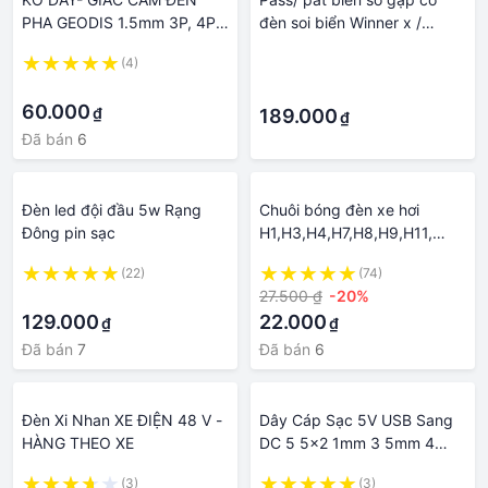
PHA GEODIS 1.5mm 3P, 4P,
đèn soi biển Winner x /
6P, 8P, 12P, 16P, 20P như
Winner / Exciter 155 / Ex 155
(4)
·
hình
/ 150
·
·
60.000
₫
189.000
₫
Đã bán
6
Đèn led đội đầu 5w Rạng
Chuôi bóng đèn xe hơi
Đông pin sạc
H1,H3,H4,H7,H8,H9,H11,
H13, H16, 9004, 9005,
(22)
(74)
9006 đầu cái
·
27.500 ₫
-20%
129.000
22.000
₫
₫
Đã bán
7
Đã bán
6
Đèn Xi Nhan XE ĐIỆN 48 V -
Dây Cáp Sạc 5V USB Sang
HÀNG THEO XE
DC 5 5x2 1mm 3 5mm 4
0mm 4 8mm 6 4mm 5 5x2
(3)
(3)