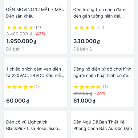
ĐÈN MOVING 12 MẮT 7 MÀU
Đèn tường tròn cành đào-
Đèn sân khấu
đèn gắn tường hiện đại
DD14
(14)
(1)
3.400.000 ₫
-43%
·
1.950.000
330.000
₫
₫
Đã bán
1
Đã bán
3
1 chiếc phích cắm van điện
Đồng hồ điện tử đồ chơi hình
từ 220VAC, 24VDC Đầu nối
người nhện hoạt hình có đèn
cuộn dây điện từ với đèn
dành cho trẻ
(2)
(15)
LED, Phụ kiện van điện từ
·
80.000 ₫
-24%
thủy lực
60.000
61.000
₫
₫
Đèn cổ vũ Lightstick
Đèn Ngủ Để Bàn Thiết Kế
BlackPink Lisa Rosé Jisoo
Phong Cách Bắc Âu Độc Đáo
Jennie HAMMER BONG phát