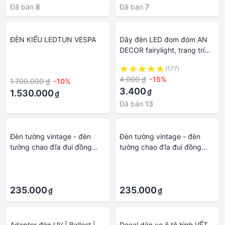
Đã bán
8
Đã bán
7
ĐÈN KIỂU LEDTUN VESPA
Dây đèn LED đom đóm AN
DECOR fairylight, trang trí
dài 1-2m
·
(177)
4.000 ₫
-15%
1.700.000 ₫
-10%
3.400
₫
1.530.000
₫
Đã bán
13
Đèn tường vintage - đèn
Đèn tường vintage - đèn
tường chao đĩa đui đồng
tường chao đĩa đui đồng
TG068
TG068
·
·
·
·
235.000
235.000
₫
₫
Adaptor đèn UV | Ballast |
Decal dán xe ô tô hình VẾT