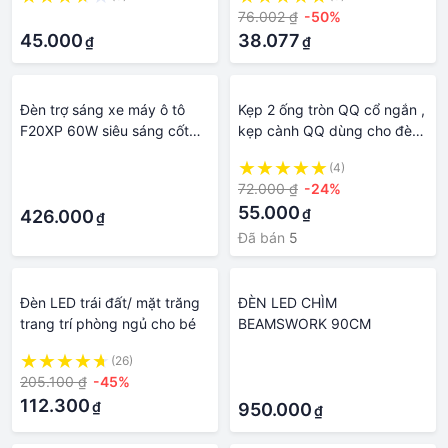
5mm Cho Loa Đèn LED
·
76.002 ₫
-50%
45.000
38.077
₫
₫
Đèn trợ sáng xe máy ô tô
Kẹp 2 ống tròn QQ cổ ngắn ,
F20XP 60W siêu sáng cốt
kẹp cành QQ dùng cho đèn
vàng pha trắng 2 chế độ cho
laze, đèn pin......+1 tô vít lục
·
(4)
khách víp, phụ kiện xe máy
giác
72.000 ₫
-24%
·
55.000
₫
426.000
₫
Đã bán
5
Đèn LED trái đất/ mặt trăng
ĐÈN LED CHÌM
trang trí phòng ngủ cho bé
BEAMSWORK 90CM
(26)
·
205.100 ₫
-45%
·
112.300
₫
950.000
₫