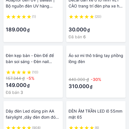
Bộ nguồn đèn UV hàng
CÀO trang trí đèn pha xe hơi
Chính
tạo điểm nhấn cá tính thời
(1)
(20)
trang
·
·
189.000
30.000
₫
₫
Đã bán
6
Đèn kẹp bàn - Đèn Đế để
Áo sơ mi thô trắng tay phồng
bàn soi sáng - Đèn nail
lồng đèn
chuyên dụng giá thành rẻ
(10)
·
157.344 ₫
-5%
440.000 ₫
-30%
149.000
₫
310.000
₫
Đã bán
3
Dây đèn Led dùng pin AA
ĐÈN ÂM TRẦN LED lỗ 55mm
fairylight ,dây đèn đom đóm
mặt 65
3 mét không chớp
(908)
(6)