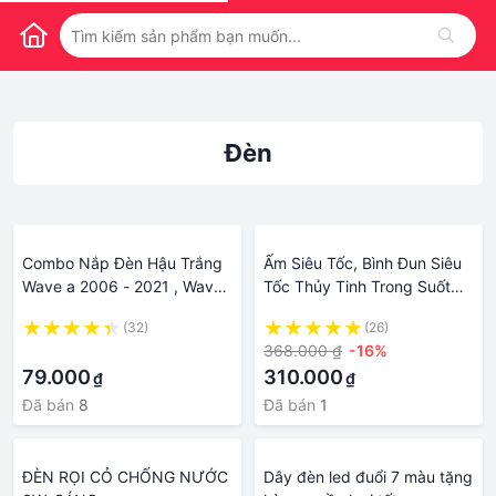
Đèn
Combo Nắp Đèn Hậu Trắng
Ấm Siêu Tốc, Bình Đun Siêu
Wave a 2006 - 2021 , Wave
Tốc Thủy Tinh Trong Suốt
S 100 , Rs 100 , Wave 50cc
Cao Cấp Kaw Dung Tích
(32)
(26)
2.0L - Tiết Kiệm Điện, Có
·
368.000 ₫
-16%
Đèn Báo Đảm Bảo.
79.000
310.000
₫
₫
Đã bán
8
Đã bán
1
ĐÈN RỌI CỎ CHỐNG NƯỚC
Dây đèn led đuổi 7 màu tặng