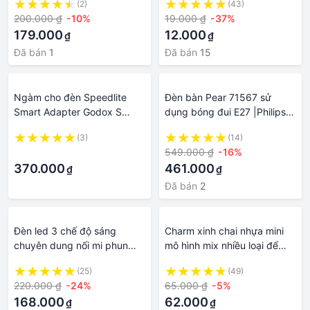
(2)
(43)
sáng concer hàng unoff
200.000 ₫
-10%
19.000 ₫
-37%
kpop
179.000
12.000
₫
₫
Đã bán
1
Đã bán
15
Ngàm cho đèn Speedlite
Đèn bàn Pear 71567 sử
Smart Adapter Godox S
dụng bóng đui E27 |Philips
Shape
chính hãng|
(3)
(14)
·
549.000 ₫
-16%
370.000
461.000
₫
₫
Đã bán
2
Đèn led 3 chế độ sáng
Charm xinh chai nhựa mini
chuyên dung nối mi phun
mô hình mix nhiều loại để
xăm làm nail
trang trí, làm đèn ngủ ...
(25)
(49)
220.000 ₫
-24%
65.000 ₫
-5%
168.000
62.000
₫
₫