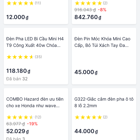
(11)
(2)
THÁNG
·
916.043 ₫
-8%
12.000
842.760
₫
₫
Đèn Pha LED Bi Cầu Mini H4
Đèn Pin Móc Khóa Mini Cao
T9 Công Xuất 40w Chóa
Cấp, Bỏ Túi Xách Tay Đa
nhôm
Chức Năng Có Thể Mang
(35)
·
Theo Tiện Lợi.
·
·
118.180
₫
45.000
₫
Đã bán
32
COMBO Hazard đèn ưu tiên
G322-Giắc cắm đèn pha ô tô
cho xe Honda như wave
8 lỗ 2.2mm
100. 110. 50cc, Winner X,
(12)
(2)
Winner, SH,...
63.977 ₫
-19%
·
52.029
44.000
₫
₫
Đã bán
3