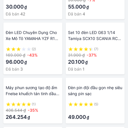
30.000
55.000
₫
₫
Đã bán
42
Đã bán
4
Đèn LED Chuyên Dụng Cho
Set 10 đèn LED G63 1/14
Xe Mô Tô YAMAHA YZF R15
Tamiya SCX10 SCANIA RC
R25 R3 R125 MT-25 MT-03
1/10 3mm 12V chuyên dụng
(2)
(7)
MT15 MT-15
cho xe tải đồ chơi
169.000 ₫
-43%
31.900 ₫
-37%
96.000
20.100
₫
₫
Đã bán
3
Đã bán
1
Máy phun sương tạo độ ẩm
Đèn pin đội đầu gọn nhẹ siêu
Fnelse khuếch tán tinh dầu
sáng pin sạc
bằng sóng siêu âm thiết kế
(1)
(5)
hình đèn lồng 200ml
406.544 ₫
-35%
·
264.254
49.000
₫
₫