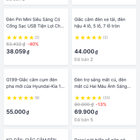
Đèn Pin Mini Siêu Sáng Có
Giắc cắm đèn xe tải, đèn
Cổng Sạc USB Tiện Lợi Cho
hậu 4 lỗ, 5 lỗ, 7 lỗ tròn
Hoạt Động Ngoài Trời
(2)
(3)
63.432 ₫
-40%
·
38.059
44.000
₫
₫
Đã bán
2
G199-Giắc cắm cụm đèn
Đèn trợ sáng mắt cú, đèn
pha mới của Hyundai-Kia 10
mắt cú Hai Màu Ánh Sáng
lỗ 2mm
Trắng / Vàng Hình Cú Mèo
(9)
(35)
Phụ Trợ Đi Sương Mù
·
80.000 ₫
-13%
55.000
69.900
₫
₫
Đã bán
5
KO DÂY- GIẮC CẮM ĐÈN
Pass/ pát biển số gập có