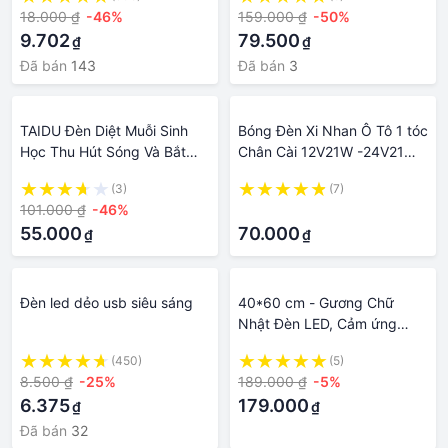
18.000 ₫
-46%
159.000 ₫
-50%
9.702
79.500
₫
₫
Đã bán
143
Đã bán
3
TAIDU Đèn Diệt Muỗi Sinh
Bóng Đèn Xi Nhan Ô Tô 1 tóc
Học Thu Hút Sóng Và Bắt
Chân Cài 12V21W -24V21W
Muỗi Cổng usb Ít Tiếng Ồn
Màu Vàng
(3)
(7)
Thấp Dùng Trong Nhà Và
101.000 ₫
-46%
·
Ngoài Trời
55.000
70.000
₫
₫
Đèn led dẻo usb siêu sáng
40*60 cm - Gương Chữ
Nhật Đèn LED, Cảm ứng
Gương bàn trang điểm,
(450)
(5)
Gương lavabo nhà tắm sang
8.500 ₫
-25%
189.000 ₫
-5%
trọng, hiện đại, soi cực nét.
6.375
179.000
₫
₫
Đã bán
32