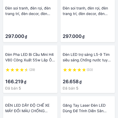
Đèn soi tranh, đèn rọi, đèn
Đèn soi tranh, đèn rọi, đèn
trang trí, đèn decor, đèn
trang trí, đèn decor, đèn
tranh, đèn soi gương L277
tranh, đèn soi gương L277
·
·
DT
DT
·
·
297.000
297.000
₫
₫
Đèn Pha LED Bi Cầu Mini H4
Đèn LED trợ sáng L5-9 Tim
V80 Công Xuất 55w Lắp Ô
siêu sáng.Chống nước tuyệt
tô, Xe Máy
đối
(29)
(33)
·
·
166.219
26.658
₫
₫
Đã bán
5
Đã bán
5
ĐÈN LED DÂY ĐỘ CHẾ XE
Găng Tay Laser Đèn LED
MÁY ĐỔI MÀU CHỐNG
Dùng Để Trình Diễn Sân
NƯỚC - BẢO HÀNH 12
Khấu