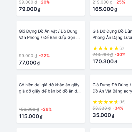
99.000 ₫
-20%
219.000 ₫
-25%
79.000
165.000
₫
₫
Giỏ Đựng Đồ Ăn Vặt / Đồ Dùng
Giá Đỡ Đựng Đồ Dùn
Văn Phòng / Để Bàn Gấp Gọn Dễ
Phòng Ăn Dạng Lướ
Thương
Cách Vintage
·
(2)
243.286 ₫
-30%
99.000 ₫
-22%
170.300
₫
77.000
₫
Gỗ hiện đại giá đỡ khăn ăn giấy
Giỏ Đựng Đồ Dùng /
giá đỡ giấy để bàn bộ đồ ăn đồ
Đồ Ăn Vặt Bằng acry
dùng cho văn phòng
Suốt Tiện Dụng Cho
·
(16)
53.333 ₫
-34%
156.000 ₫
-26%
35.000
₫
115.000
₫