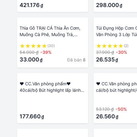
421.176
cần giơ nhẹ tay là n
298.000
₫
₫
động mở để bỏ đồ v
ra dùng.
Thìa Gỗ TRẠI CÁ Thìa Ăn Cơm,
Túi Đựng Hộp Cơm G
Muỗng Cà Phê, Muỗng Trà,
Văn Phòng 3 Lớp Túi
Decor Trang Trí Bàn Ăn, Đồ Dùng
Đựng Có Quai Cầm
(30)
(2)
Phòng Bếp, An Toàn Vệ Sinh
Cơm Trưa Mang Đồ 
54.000 ₫
-39%
37.900 ₫
-30%
Đa Năng
33.000
26.535
Đã bán
8
₫
₫
❤ CC.Văn phòng phẩm❤
❤ CC.Văn phòng p
40cái/bộ Bút highlight lấp lánh/
cái/bộ bút highligh
đồ dùng học tập/bút gel/đồ
tập/bút gel/đồ dùng
·
·
dùng học tập độc lạ/dụng cụ
lạ/dụng cụ học tập
·
53.120 ₫
-50%
học tập/văn phòng phẩm/set đồ
phẩm/set đồ dùng ho
dùng học tập/Văn phòng phẩm
177.660
phòng phẩm sinh vi
26.560
₫
₫
sinh viên