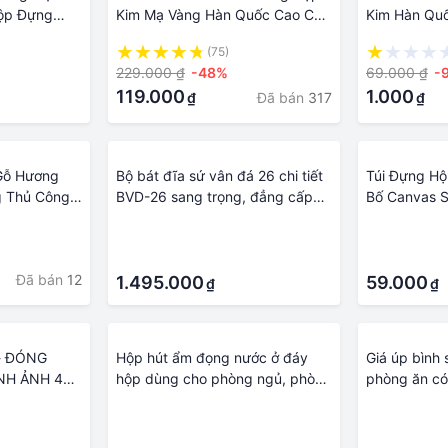
ộp Đựng
Kim Mạ Vàng Hàn Quốc Cao Cấp
Kim Hàn Qu
Sừng Hoàng
- Đũa Sừng Cao Cấp Hoàng Kim
Cấp Hoàng K
(75)
Tộc - dao
- dao kéo muỗng nĩa - đồ dùng
muỗng nĩa -
229.000 ₫
-48%
69.000 ₫
-
 dùng nhà
nhà bếp - đồ dùng phòng ăn -
đồ dùng phò
119.000
1.000
Đã bán
317
₫
₫
g ăn - nhà
nhà cửa và đời sống - phụ kiện
đời sống - p
hụ kiện bàn
bàn ăn - ngành sản phẩm dành
ngành sản 
m dành cho
cho nhà cửa
cửa
Gỗ Hương
Bộ bát đĩa sứ vân đá 26 chi tiết
Túi Đựng Hộ
 Thủ Công
BVD-26 sang trọng, đẳng cấp
Bố Canvas 
| Đồ Dùng
Đồ Dùng Phòng Ăn Chất Lượng
Nam Nữ Đựn
·
·
ng Tổng Hợp
Cao
Làm Văn Ph
·
·
ang Trí Nhà
Viên Học Sin
Đã bán
12
1.495.000
Đựng Muỗng
59.000
₫
₫
Hãng
- ĐÓNG
Hộp hút ẩm đọng nước ở đáy
Giá úp bình
NH ẢNH 4L
hộp dùng cho phòng ngủ, phòng
phòng ăn có
n vặt, đồ
ăn, tủ quần áo, tủ đồ, sách vở -
·
·
ăn phòng
hàng nhập khẩu
·
·
ặn nắp chỉ