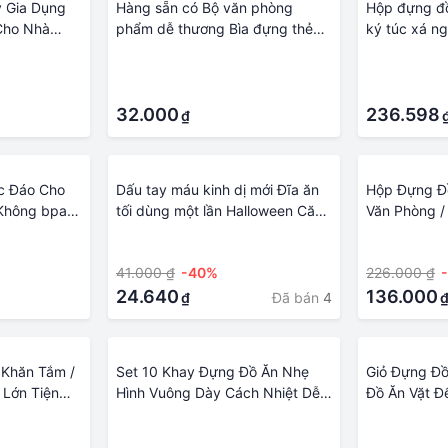
 Gia Dụng
Hàng sẵn có Bộ văn phòng
Hộp đựng đ
Cho Nhà
phẩm dễ thương Bìa đựng thẻ
ký túc xá ng
Dùng Gia
Đồ dùng giáo dục Sanrio Hộp
để đồ bằng 
·
·
 ăn Bằng
đựng thẻ bữa ăn Đồ dùng học
bàn linh tin
·
·
iấy Cho Nhà
sinh hoạt hình Hộp đựng thẻ
 đựng Khăn
hoạt hình Hộp đựng thẻ học sinh
32.000
236.598
₫
Hộp đựng thẻ chống thất lạc elle
c Đáo Cho
Dấu tay máu kinh dị mới Đĩa ăn
Hộp Đựng Đồ
 Không bpa
tối dùng một lần Halloween Căn
Văn Phòng /
 salad Trái
phòng bí mật Ngôi nhà ma ám
Ngăn Kéo Ti
·
·
 An Toàn
Bộ đồ ăn tiệc theo chủ đề kinh dị
41.000 ₫
-40%
226.000 ₫
c Trong Lò
Ăn
24.640
136.000
Đã bán
4
₫
 Khăn Tắm /
Set 10 Khay Đựng Đồ Ăn Nhẹ
Giỏ Đựng Đồ
 Lớn Tiện
Hình Vuông Dày Cách Nhiệt Dễ
Đồ Ăn Vặt Đ
 / Đại Học
Dàng Xếp Chồng Lên Nhau
Nhà Bếp / 
·
·
Dùng Trong Phòng Ăn