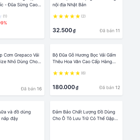
ốc - Đũa Sừng Cao
nội địa Nhật Bản
im - dao kéo
(1)
(2)
 đồ dùng nhà bếp -
99%
·
ng ăn - nhà cửa và
32.500
Đã bán
11
₫
hụ kiện bàn ăn -
phẩm dành cho nhà
p Cơm Grepaco Vải
Bộ Đũa Gỗ Hương Bọc Vải Gấm
Size Nhỏ Dùng Cho
Thêu Hoa Văn Cao Cấp Hàng
g Đồ Ăn Trưa Đi
Thủ Công Mỹ Nghệ Việt Nam |
(6)
òng Công Sở Sinh
Đồ Dùng Phòng Ăn - Quà Tặng
·
h Đi Học Tặng Túi
Lưu Niệm - Quà Tặng Tổng Hợp
180.000
Đã bán
12
₫
 Nĩa - Hàng Chính
- Trang Trí Nhà Cửa
Đã bán
16
 sữa và đồ dùng
Đảm Bảo Chất Lượng Đồ Dùng
 nắp đậy
Cho Ô Tô Lưu Trữ Có Thể Gập
Lại Trên Ô Tô Bàn Nhỏ Bảng Ghế
·
Đa Năng Sáng Tạo Văn Phòng
·
Sau Giá Đỡ Cốc Nước Trên Ô Tô