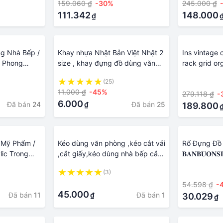
159.060 ₫
-30%
245.000 ₫
111.342
148.000
₫
g Nhà Bếp /
Khay nhựa Nhật Bản Việt Nhật 2
Ins vintage 
i Phong
size , khay đựng đồ dùng văn
rack grid or
phòng, học tập, đồ ăn vặt đa
dùng cho nh
(25)
·
năng
trang chủ đ
11.000 ₫
-45%
279.118 ₫
-
ống kcb
6.000
Đã bán
24
Đã bán
25
₫
189.800
 Mỹ Phẩm /
Kéo dùng văn phòng ,kéo cắt vải
Rổ Đựng Đồ
lic Trong
,cắt giấy,kéo dùng nhà bếp cắt
𝐁𝐀𝐍𝐁𝐔𝐎𝐍𝐒
 Văn Phòng
đồ ăn sắc bén
Khay đựng tr
(3)
·
nước, nhưa t
·
54.598 ₫
-
phòng ăn , 
45.000
Đã bán
11
Đã bán
1
₫
30.029
₫