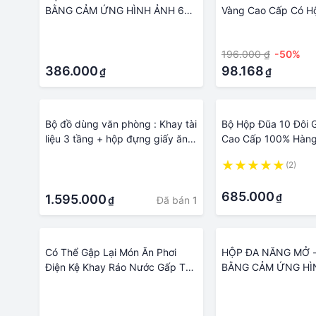
BẰNG CẢM ỨNG HÌNH ẢNH 6L
Vàng Cao Cấp Có H
"BAHAMR" đựng đồ ăn vặt, đồ
Sang Trọng - Đũa 
·
·
khô, mỹ phẩm và văn phòng
Kim Danh Gia Vọng 
·
196.000 ₫
-50%
phẩm... không cần vặn nắp chỉ
kéo muỗng nĩa - đồ
cần giơ nhẹ tay là nắp hộp tự
386.000
bếp - đồ dùng phòn
98.168
₫
₫
động mở để bỏ đồ vào và lấy đồ
cửa và đời sống - p
ra dùng.
ăn - ngành sản phẩ
nhà cửa
Bộ đồ dùng văn phòng : Khay tài
Bộ Hộp Đũa 10 Đôi 
liệu 3 tầng + hộp đựng giấy ăn +
Cao Cấp 100% Hàng
Hộc đựng bút
Mỹ Nghệ Việt Nam 
·
(2)
Phòng Ăn - Quà Tặ
·
·
- Quà Lưu Niệm - Tr
685.000
₫
1.595.000
Cửa
Đã bán
1
₫
Có Thể Gập Lại Món Ăn Phơi
HỘP ĐA NĂNG MỞ 
Điện Kệ Khay Ráo Nước Gấp Tản
BẰNG CẢM ỨNG HÌ
Lưu Trữ Đồ Nhà Bếp Phụ Kiện
"BAHAMR" đựng đồ ă
·
·
Đồ Dùng Phòng Tắm
khô, mỹ phẩm và v
·
·
phẩm... không cần v