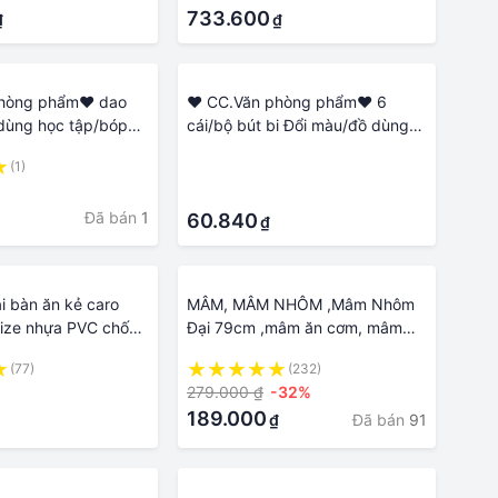
Đĩa Ăn Tối
733.600
₫
₫
hòng phẩm❤ dao
❤ CC.Văn phòng phẩm❤ 6
 dùng học tập/bóp
cái/bộ bút bi Đổi màu/đồ dùng
g học tập độc
học tập/bút gel/bút highlight/đồ
(1)
·
học tập/văn phòng
dùng học tập độc lạ/dụng cụ
·
òng phẩm sinh viên
học tập/văn phòng phẩm/set đồ
Đã bán
1
dùng học tập/Văn phòng phẩm
60.840
₫
sinh viên
i bàn ăn kẻ caro
MÂM, MÂM NHÔM ,Mâm Nhôm
size nhựa PVC chống
Đại 79cm ,mâm ăn cơm, mâm
a năng, đồ dùng
tròn ăn cơm. Đồ dùng phòng
(77)
(232)
llbell
bếp để ăn cơm, cỗ, tiệc, l
279.000 ₫
-32%
189.000
Đã bán
91
₫