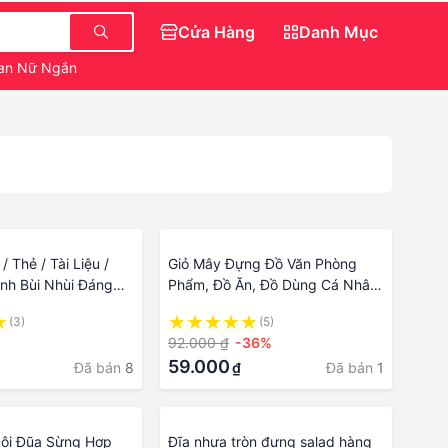
Cửa Hàng
Danh Mục
an Nữ Ngắn
Áo Kiểu Babydoll
/ Thẻ / Tài Liệu /
Giỏ Mây Đựng Đồ Văn Phòng
nh Bùi Nhùi Đáng
Phẩm, Đồ Ăn, Đồ Dùng Cá Nhân,
Chụp Ảnh Decor Sáng Tạo, Giỏ
(3)
(5)
Hình Chữ Nhật Đan Zích Zắc
92.000 ₫
-36%
Đẹp Mắt
59.000
Đã bán
8
Đã bán
1
₫
ôi Đũa Sừng Hợp
Đĩa nhựa tròn đựng salad hàng