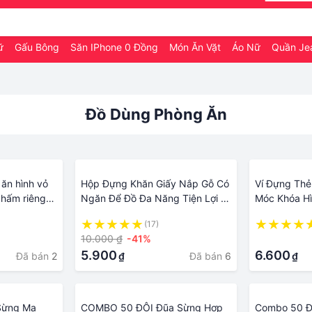
Nữ
Gấu Bông
Săn IPhone 0 Đồng
Món Ăn Vặt
Áo Nữ
Quần Je
Đồ Dùng Phòng Ăn
ăn hình vỏ
Hộp Đựng Khăn Giấy Nắp Gỗ Có
Ví Đựng Thẻ 
chấm riêng
Ngăn Để Đồ Đa Năng Tiện Lợi /
Móc Khóa Hì
Hộp Khăn Giấy Decor 3 Ngăn
Yêu YD
(17)
Chất Liệu Bằng Nhựa Cao Cấp
10.000 ₫
-41%
·
Dùng Trang Trí Bàn Làm Việc,
5.900
6.600
Đã bán
2
Đã bán
6
₫
₫
Bàn Ăn, Phòng Khách Siêu Xinh
Sừng Mạ
COMBO 50 ĐÔI Đũa Sừng Hợp
Combo 50 Đ