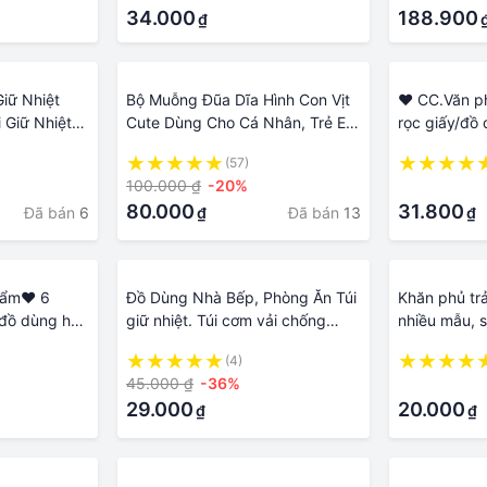
ắp hộp tự
34.000
188.900
₫
ào và lấy đồ
iữ Nhiệt
Bộ Muỗng Đũa Dĩa Hình Con Vịt
❤ CC.Văn p
 Giữ Nhiệt
Cute Dùng Cho Cá Nhân, Trẻ Em
rọc giấy/đồ
 Dùng Đựng
- Bộ Đồ Ăn Di Động Văn Phòng,
viết/đồ dùn
(57)
Ăn, Hoa Quả
Sinh Viên, Du Lịch
lạ/dụng cụ 
100.000 ₫
-20%
·
phẩm/Văn ph
80.000
31.800
Đã bán
6
Đã bán
13
₫
₫
hẩm❤ 6
Đồ Dùng Nhà Bếp, Phòng Ăn Túi
Khăn phủ trả
t/đồ dùng học
giữ nhiệt. Túi cơm vải chống
nhiều mẫu, 
 học tập độc
nước.
thấm nước đ
(4)
/văn phòng
phòng bếpbu
45.000 ₫
-36%
·
̣c tập/Văn
29.000
20.000
₫
₫
ên