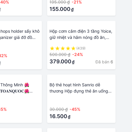
-40%
195.000 ₫
-21%
155.000
₫
₫
chops holder sấy khô
Hộp cơm cắm điện 3 tầng Yoice,
ganizer giá đỡ đồ
giữ nhiệt và hâm nóng đồ ăn,
à bếp phòng ăn
dùng cho văn phòng, inox 304
(439)
ồ dùng nhà bếp kệ
cao cấp, dùng cho văn phòng
500.000 ₫
-24%
32%
379.000
Đã bán
6
₫
₫
 Thông Minh 🌺
Bộ thẻ hoạt hình Sanrio dễ
𝐈𝐓𝐎𝐀𝐍𝐐𝐔𝐎𝐂🌺
thương Hộp đựng thẻ ăn uống
ái cây 2 ngăn, lọc
trong khuôn viên trường sinh
·
ốt, dùng trong
viên Antilost Bền và thiết thực
45%
30.000 ₫
-45%
phòng bếp
Hộp đựng thẻ hoạt hình Đồ dùng
giáo dục Bộ văn phòng phẩm
16.500
₫
Wine01 đẹp và thiết thực