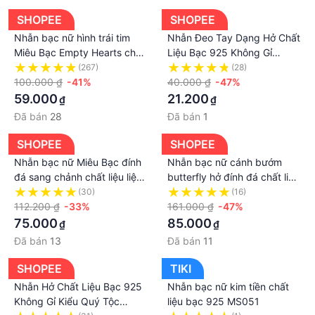
SHOPEE
SHOPEE
Nhẫn bạc nữ hình trái tim
Nhẫn Đeo Tay Dạng Hở Chất
Miêu Bạc Empty Hearts chất
Liệu Bạc 925 Không Gỉ
liệu bạc 925 thời trang phụ
Phong Cách Retro Sang
(267)
(28)
kiện trang sức nữ N400786
100.000 ₫
-41%
Trọng Cho Nữ Dobi N9
40.000 ₫
-47%
59.000
21.200
₫
₫
Đã bán
28
Đã bán
1
SHOPEE
SHOPEE
Nhẫn bạc nữ Miêu Bạc đính
Nhẫn bạc nữ cánh bướm
đá sang chảnh chất liệu liệu
butterfly hở đính đá chất liệu
bạc 925 phụ kiện thời trang
bạc 925 thời trang phụ kiện
(30)
(16)
trang sức nữ MN07
112.200 ₫
-33%
trang sức sức Viễn Chí Bảo
161.000 ₫
-47%
N400750
75.000
85.000
₫
₫
Đã bán
13
Đã bán
11
SHOPEE
TIKI
Nhẫn Hở Chất Liệu Bạc 925
Nhẫn bạc nữ kim tiền chất
Không Gỉ Kiểu Quý Tộc
liệu bạc 925 MS051