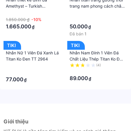
Amethyst – Turkish
trang nam phong cách châu
Handcrafted
Âu NN03
·
·
1.850.000 ₫
-10%
·
1.665.000
50.000
₫
₫
Đã bán
1
TIKI
TIKI
Nhẫn Nữ 1 Viên Đá Xanh Lá
Nhẫn Nam Đính 1 Viên Đá
Titan Ko Đen TT 2964
Chất Liệu Thép Titan Ko Đen
TT 2327
·
(4)
·
·
89.000
₫
77.000
₫
Giới thiệu