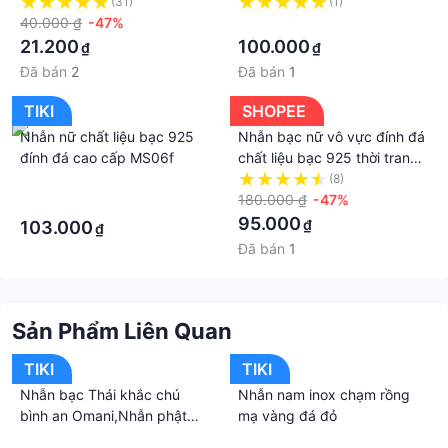
Signet Ring Phong Cách
(31)
(1)
Châu Âu Dobi N5
40.000 ₫
-47%
·
21.200
100.000
₫
₫
Đã bán
2
Đã bán
1
TIKI
SHOPEE
Nhẫn nữ chất liệu bạc 925
Nhẫn bạc nữ vô vực đính đá
đính đá cao cấp MS06f
chất liệu bạc 925 thời trang
phụ kiện trang sức Viễn Chí
·
(8)
Bảo N400851
180.000 ₫
-47%
·
95.000
₫
103.000
₫
Đã bán
1
Sản Phẩm Liên Quan
TIKI
TIKI
Nhẫn bạc Thái khắc chú
Nhẫn nam inox chạm rồng
bình an Omani,Nhẫn phật
mạ vàng đá đỏ
giáo chủng tự Om bạc 925
·
·