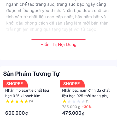
ngành chế tác trang sức, trang sức bạc ngày càng
được nhiều người yêu thích. Nhẫn bạc được chế tác
tinh xảo từ chất liệu cao cấp nhất, hãy nắm bắt và
khởi đầu phong cách để sẵn sàng làm mới bản thân
trải nghiệm những quà tặng tuyệt vời từ cuộc
sống.Giá sản phẩm trên Tiki đã bao gồm thuế theo
luật hiện hành. Bên cạnh đó, tuỳ vào loại sản phẩm,
hình thức và địa chỉ giao hàng mà có thể phát sinh
thêm chi phí khác như phí vận chuyển, phụ phí hàng
cồng kềnh, thuế nhập khẩu (đối với đơn hàng giao
từ nước ngoài có giá trị trên 1 triệu đồng).....
Sản Phẩm Tương Tự
SHOPEE
SHOPEE
Nhẫn moissantie chất liệu
Nhẫn bạc nam đính đá chất
bạc 925 xi bạch kim
liệu bạc 925 thời trang phụ
kiện trang sức Viễn Chí Bảo
(5)
(1)
·
N300323
785.000 ₫
-39%
600.000
475.000
₫
₫