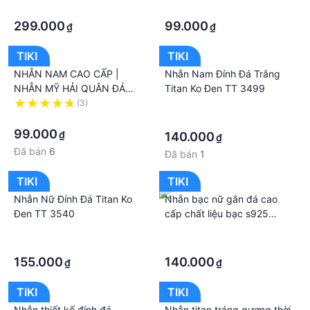
·
·
299.000
99.000
₫
₫
TIKI
TIKI
NHẪN NAM CAO CẤP |
Nhẫn Nam Đính Đá Trắng
NHẪN MỸ HẢI QUÂN ĐÁ
Titan Ko Đen TT 3499
XANH LÁ - N043D
(3)
·
·
·
99.000
₫
140.000
₫
Đã bán
6
Đã bán
1
TIKI
TIKI
Nhẫn Nữ Đính Đá Titan Ko
Nhẫn bạc nữ gắn đá cao
Đen TT 3540
cấp chất liệu bạc s925
MS078c
·
·
·
·
155.000
140.000
₫
₫
TIKI
TIKI
Nhẫn thiết kế đính đá
Nhẫn titan tráng gương thời