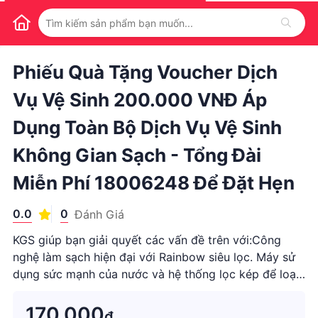
1
/
1
Phiếu Quà Tặng Voucher Dịch
Vụ Vệ Sinh 200.000 VNĐ Áp
Dụng Toàn Bộ Dịch Vụ Vệ Sinh
Không Gian Sạch - Tổng Đài
Miễn Phí 18006248 Để Đặt Hẹn
0.0
0
Đánh Giá
KGS giúp bạn giải quyết các vấn đề trên với:Công
nghệ làm sạch hiện đại với Rainbow siêu lọc. Máy sử
dụng sức mạnh của nước và hệ thống lọc kép để loại
bỏ bụi bẩn và vi khuẩn. KGS còn có 6 đầu hút ch...
170.000
₫