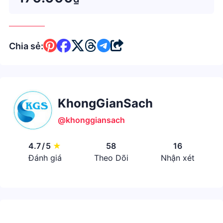
Chia sẻ:
KhongGianSach
@khonggiansach
4.7
/
5
★
58
16
Đánh giá
Theo Dõi
Nhận xét