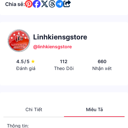
Chia sẻ:
Linhkiensgstore
@linhkiensgstore
4.5
/
5
★
112
660
Đánh giá
Theo Dõi
Nhận xét
Chi Tiết
Miêu Tả
Thông tin: