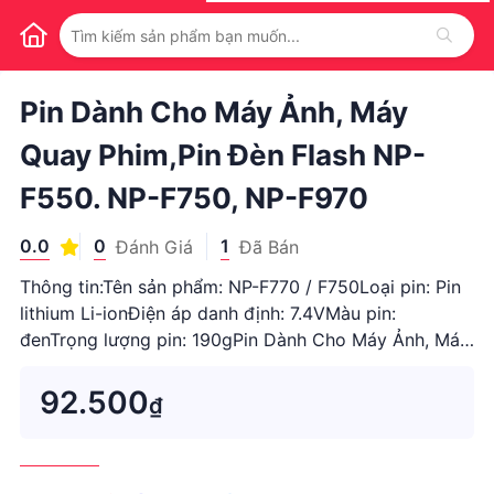
1
/
1
Pin Dành Cho Máy Ảnh, Máy
Quay Phim,Pin Đèn Flash NP-
F550. NP-F750, NP-F970
0.0
0
1
Đánh Giá
Đã Bán
Thông tin:Tên sản phẩm: NP-F770 / F750Loại pin: Pin
lithium Li-ionĐiện áp danh định: 7.4VMàu pin:
đenTrọng lượng pin: 190gPin Dành Cho Máy Ảnh, Máy
Quay Phim Sony NP-F770 7.4V 4400mAh C...
92.500
₫