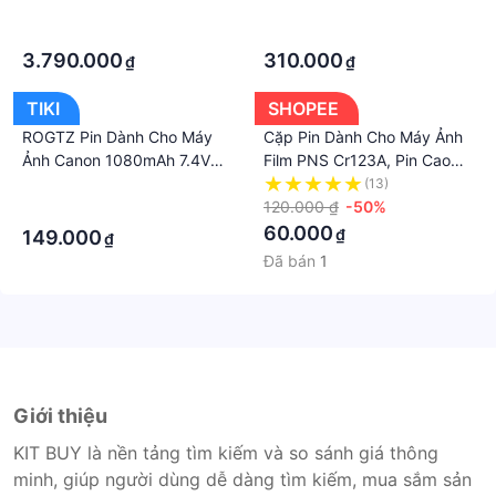
Dành Cho Máy Ảnh, DSLR
G7X, G9X
·
·
Điện Thoại, Laptop - Thời
·
·
Lượng Pin 10h - Hàng Chính
3.790.000
310.000
₫
₫
Hãng
TIKI
SHOPEE
ROGTZ Pin Dành Cho Máy
Cặp Pin Dành Cho Máy Ảnh
Ảnh Canon 1080mAh 7.4V
Film PNS Cr123A, Pin Cao
LP-E5 - Hàng Nhập Khẩu
Cấp Hà Nội - PinChinhHang
·
(13)
HN
120.000 ₫
-50%
·
60.000
₫
149.000
₫
Đã bán
1
Giới thiệu
KIT BUY là nền tảng tìm kiếm và so sánh giá thông
minh, giúp người dùng dễ dàng tìm kiếm, mua sắm sản