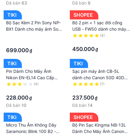
NPF960, NP-F970, NPF970, NP-F970/B, NPF970/B
Đã bán
63
Đã bán
9
CCD-RV100, CCD-RV200, CCD-TRT97, CVX-
V18NS(Nightshot Camers), CVX-V18NSP(Nightshot
TIKI
SHOPEE
Camers), DCR-TRU47E, DCR-TV900, DCR-TV900E,
Bộ Sạc Kèm 2 Pin Sony NP-
Bộ 2 pin + 1 sạc đôi cổng
EVO-250 (Video Recorder), FDR-AX1E, HVL-
BX1 Dành cho máy ảnh Sony
USB - FW50 dành cho máy
Zv-1
ảnh Sony - hiệu Ravpower
·
(4)
20DW2(Video Light), HVL-20DW (Video Light), HVL-
·
·
LBPA, HVL-ML20 (Marine Light), MPK-DVF4, PBD-
450.000
₫
699.000
D50(DVD Player), PBD-V30(DVD Player).Giá sản
₫
phẩm trên Tiki đã bao gồm thuế theo luật hiện hành.
TIKI
TIKI
Bên cạnh đó, tuỳ vào loại sản phẩm, hình thức và
Pin Dành Cho Máy Ảnh
Sạc pin máy ảnh CB-5L
địa chỉ giao hàng mà có thể phát sinh thêm chi phí
Nikon EN-EL14 Cao Cấp
dành cho Canon 50D 40D
khác như phí vận chuyển, phụ phí hàng cồng kềnh,
AZONE
30D 20D 5D
(4)
(7)
thuế nhập khẩu (đối với đơn hàng giao từ nước
·
·
ngoài có giá trị trên 1 triệu đồng).....
228.000
237.500
₫
₫
Đã bán
10
Đã bán
14
TIKI
SHOPEE
Micro Thu Âm Không Dây
Bộ Pin Sạc Kingma NB-13L
Saramonic Blink 100 B2 -
Dành Cho Máy Ảnh Canon