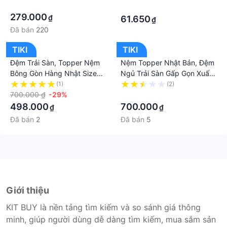
Chính Hãng miDoctor – Túi
·
·
Giữ Nhiệt Màu Ngẫu Nhiên
279.000
₫
61.650
₫
Đã bán
220
TIKI
TIKI
Đệm Trải Sàn, Topper Nệm
Nệm Topper Nhật Bản, Đệm
Bông Gòn Hàng Nhật Size
Ngủ Trải Sàn Gấp Gọn Xuất
1m x 2m, 1m4 x 2m, 1m6 x
Nhật, Dòng Cao Cấp, Kích
(1)
(2)
2m
700.000 ₫
-29%
Thước 1mx2m, 1m4x2m,
·
1m6x2m
498.000
700.000
₫
₫
Đã bán
2
Đã bán
5
Giới thiệu
KIT BUY là nền tảng tìm kiếm và so sánh giá thông
minh, giúp người dùng dễ dàng tìm kiếm, mua sắm sản