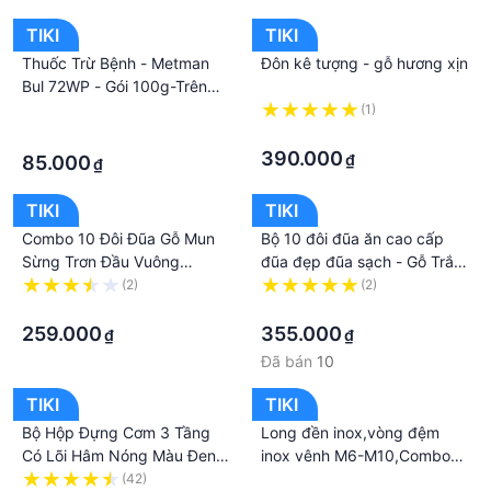
TIKI
TIKI
Thuốc Trừ Bệnh - Metman
Đôn kê tượng - gỗ hương xịn
Bul 72WP - Gói 100g-Trên
Cao Su,Hồ Tiêu,Thanh
·
(1)
Long,Nhãn,Nho,Vãi
·
·
390.000
₫
85.000
₫
TIKI
TIKI
Combo 10 Đôi Đũa Gỗ Mun
Bộ 10 đôi đũa ăn cao cấp
Sừng Trơn Đầu Vuông
đũa đẹp đũa sạch - Gỗ Trắc
DGT02
KHẮC DÂY LAN TÂY
(2)
(2)
·
·
259.000
355.000
₫
₫
Đã bán
10
TIKI
TIKI
Bộ Hộp Đựng Cơm 3 Tầng
Long đền inox,vòng đệm
Có Lõi Hâm Nóng Màu Đen –
inox vênh M6-M10,Combo
Tặng Túi Giữ Nhiệt Cao Cấp
500 Chiếc
(42)
·