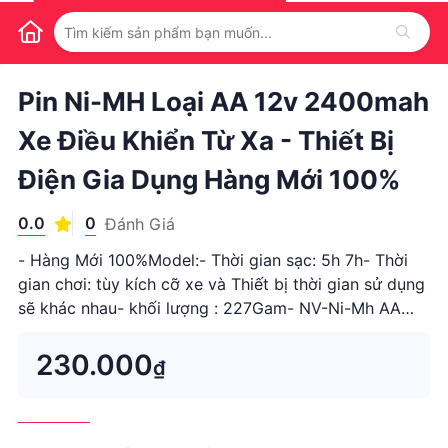
1
/
1
Pin Ni-MH Loại AA 12v 2400mah
Xe Điều Khiển Từ Xa - Thiết Bị
Điện Gia Dụng Hàng Mới 100%
0.0
0
Đánh Giá
- Hàng Mới 100%Model:- Thời gian sạc: 5h 7h- Thời
gian chơi: tùy kích cỡ xe và Thiết bị thời gian sử dụng
sẽ khác nhau- khối lượng : 227Gam- NV-Ni-Mh AA
2400 mAh 12V- Danh nghĩa Công suất:- 2400 mAh- ...
230.000
₫