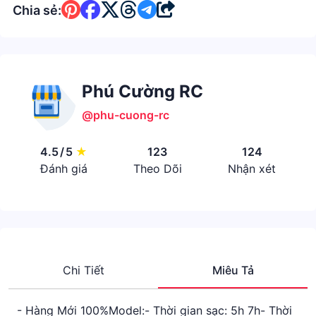
Chia sẻ:
Phú Cường RC
@phu-cuong-rc
4.5
/
5
★
123
124
Đánh giá
Theo Dõi
Nhận xét
Chi Tiết
Miêu Tả
- Hàng Mới 100%Model:- Thời gian sạc: 5h 7h- Thời