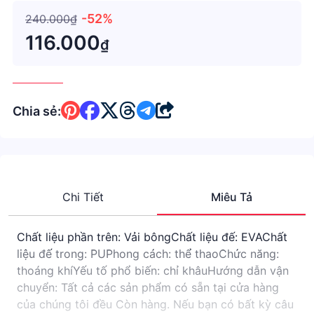
chuyển: Tất cả các sản phẩm có sẵn tại cửa hàng của
chúng tôi đều Còn hàng. Nếu bạn có bất kỳ câu hỏi
-52%
240.000₫
nào về các sản phẩ
116.000
₫
Chia sẻ:
Chi Tiết
Miêu Tả
Chất liệu phần trên: Vải bôngChất liệu đế: EVAChất
liệu đế trong: PUPhong cách: thể thaoChức năng:
thoáng khíYếu tố phổ biến: chỉ khâuHướng dẫn vận
chuyển: Tất cả các sản phẩm có sẵn tại cửa hàng
của chúng tôi đều Còn hàng. Nếu bạn có bất kỳ câu