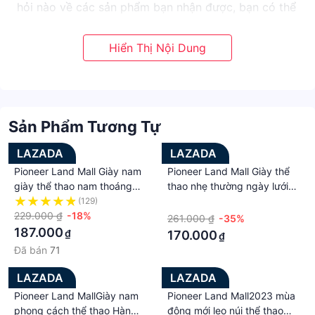
hỏi nào về các sản phẩm bạn nhận được, bạn có thể
liên hệ với chúng tôi. Ngay lập tức, chúng tôi sẽ liên
hệ lại với bạn sớm nhất có thể. Nếu khách hàng hài
lòng với sản phẩm này, khách hàng có thể đánh giá
5 sao nhỏ để khuyến khích họ. Và đánh giá tốt sự
ủng hộ của bạn là động lực của chúng tôi! Cảm ơn
bạn
Sản Phẩm Tương Tự
LAZADA
LAZADA
Pioneer Land Mall Giày nam
Pioneer Land Mall Giày thể
giày thể thao nam thoáng
thao nhẹ thường ngày lưới
khí hợp thời trang giày mới
dệt nam thời trang mới mùa
(129)
·
giày thể thao phong cách
229.000 ₫
-18%
thu 2023
261.000 ₫
-35%
hàn quốc xu hướng sinh viên
187.000
₫
170.000
₫
giày nam
Đã bán
71
LAZADA
LAZADA
Pioneer Land MallGiày nam
Pioneer Land Mall2023 mùa
phong cách thể thao Hàn
đông mới leo núi thể thao