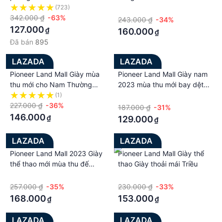
Quốc thoáng khí thời trang
thoải mái du lịch giải trí chạy
(723)
·
342.000 ₫
-63%
giày nam
243.000 ₫
-34%
127.000
₫
160.000
₫
Đã bán
895
LAZADA
LAZADA
Pioneer Land Mall Giày mùa
Pioneer Land Mall Giày nam
thu mới cho Nam Thường
2023 mùa thu mới bay dệt
Ngày 2023 Giày Chạy nhẹ
giày đơn giản lưới thoáng khí
(1)
·
Hàn Quốc cổ thấp shal cổ
227.000 ₫
-36%
Giày chạy thể thao thời trang
187.000 ₫
-31%
thấp Giày thể thao thường
nam
146.000
₫
129.000
₫
ngày thời trang
LAZADA
LAZADA
Pioneer Land Mall 2023 Giày
Pioneer Land Mall Giày thể
thể thao mới mùa thu đế
thao Giày thoải mái Triều
mềm nhẹ Giày chạy bằng da
·
·
Giày trượt ván thường ngày
257.000 ₫
-35%
230.000 ₫
-33%
thời trang Hàn Quốc
168.000
153.000
₫
₫
LAZADA
LAZADA