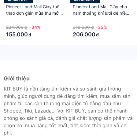
Pioneer Land Mall Giày thể
Pioneer Land Mall Giày cho
thao đơn giản mùa thu mới
nam thoáng khí lưới đế mềm
cho nam 2023 Giày chạy có
chạy bộ thể thao mới mùa
·
·
lưới Giày đế mềm Hàn Quốc
thu 2023
234.000 ₫
-34%
318.000 ₫
-35%
155.000
206.000
₫
₫
Giới thiệu
KIT BUY là nền tảng tìm kiếm và so sánh giá thông
minh, giúp người dùng dễ dàng tìm kiếm, mua sắm sản
phẩm từ các sàn thương mại điện tử hàng đầu như
Shopee, Tiki, Lazada… Với KIT BUY, bạn có thể nhanh
chóng so sánh giá cả, đánh giá chất lượng sản phẩm và
chọn nơi mua hàng tốt nhất, tiết kiệm thời gian và chi
phí.