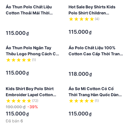
Áo Thun Polo Chất Liệu
Hot Sale Boy Shirts Kids
Cotton Thoải Mái Thời
Polo Shirt Children
Trang Cho Bé Trai
Clothing Boys Tops Cotton
·
(4)
Short Sleeve Lapel Topi
·
·
Comfortable Fashion
115.000
₫
115.000
₫
Áo Thun Polo Ngắn Tay
Áo Polo Chất Liệu 100%
Thêu Logo Phong Cách Cổ
Cotton Cao Cấp Thời Trang
Điển Thời Trang Cho Bé Trai
Dành Cho Bé Trai
(1)
·
·
·
115.000
₫
118.000
₫
Kids Shirt Boy Polo Shirt
Áo Sơ Mi Cotton Có Cổ
Embroider Lapel Cotton
Thời Trang Hàn Quốc Dành
Children Clothing Korean
Cho Bé Trai
(72)
(1)
Fashion Wear Ready Stock
190.000 ₫
-39%
·
115.000
115.000
₫
₫
Đã bán
6