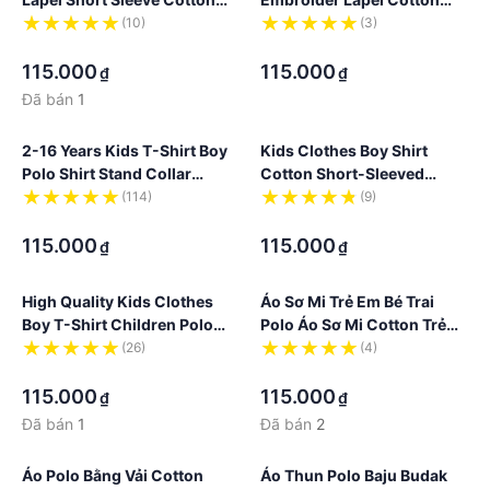
Boys Polo Shirt New
Children Clothing Korean
(10)
(3)
Fashion Children Wear
·
Fashion Wear Ready Stock
·
Summer
115.000
115.000
₫
₫
Đã bán
1
2-16 Years Kids T-Shirt Boy
Kids Clothes Boy Shirt
Polo Shirt Stand Collar
Cotton Short-Sleeved
Pocket 100% Cotton
Baseball Collar Campus
(114)
(9)
Korean Fashion Ready
·
Uniform Activity Wear Cute
·
Stock
Outer Wear Boy Polo Shirt
115.000
115.000
₫
₫
High Quality Kids Clothes
Áo Sơ Mi Trẻ Em Bé Trai
Boy T-Shirt Children Polo
Polo Áo Sơ Mi Cotton Trẻ
Shirt Boys Clothing Cotton
Em Quần Áo Trẻ Em Hàn
(26)
(4)
Short Sleeve Lapel Fashion
·
Quốc Mặc Thời Trang Tính
·
Khí Thoải Mái Làm Mới
115.000
115.000
₫
₫
Đã bán
1
Đã bán
2
Áo Polo Bằng Vải Cotton
Áo Thun Polo Baju Budak