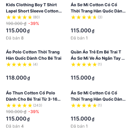
Kids Clothing Boy T Shirt
Áo Sơ Mi Cotton Có Cổ
Lapel Short Sleeve Cotton
Thời Trang Hàn Quốc Dành
Boys Polo Shirt New
Cho Bé Trai
(80)
(3)
Fashion Children Wear
190.000 ₫
-39%
·
Summer
115.000
115.000
₫
₫
Đã bán
8
Đã bán
1
Áo Polo Cotton Thời Trang
Quần Áo Trẻ Em Bé Trai T
Hàn Quốc Dành Cho Bé Trai
Áo Sơ Mi Ve Áo Ngắn Tay Bé
Trai Cotton Áo Sơ Mi Polo
(4)
(1)
·
Thời Trang Mới Trẻ Em Mặc
·
Mùa Hè
118.000
115.000
₫
₫
Áo Thun Cotton Cổ Polo
Áo Sơ Mi Cotton Có Cổ
Dành Cho Bé Trai Từ 3-16
Thời Trang Hàn Quốc Dành
Tuổi
Cho Bé Trai
(243)
(1)
190.000 ₫
-39%
·
115.000
115.000
₫
₫
Đã bán
4
Đã bán
1