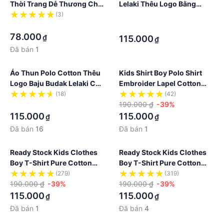
Thời Trang Dễ Thương Cho
Lelaki Thêu Logo Bằng
Bé Trai
Cotton Thời Trang Dành
(3)
·
·
Cho Bé Trai
·
78.000
₫
115.000
₫
Đã bán
1
Áo Thun Polo Cotton Thêu
Kids Shirt Boy Polo Shirt
Logo Baju Budak Lelaki Cổ
Embroider Lapel Cotton
Điển Thời Trang Dành Cho
Children Clothing Korean
(18)
(42)
Bé Trai
·
Fashion Wear Ready Stock
190.000 ₫
-39%
115.000
115.000
₫
₫
Đã bán
16
Đã bán
1
Ready Stock Kids Clothes
Ready Stock Kids Clothes
Boy T-Shirt Pure Cotton
Boy T-Shirt Pure Cotton
Boys Fashion Children Polo
Boys Fashion Short Sleeve
(279)
(319)
Shirt Short Sleeve Hooded
190.000 ₫
-39%
Hooded Comfortable
190.000 ₫
-39%
Comfortable Lapel
115.000
115.000
₫
₫
Đã bán
1
Đã bán
4