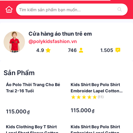
Cửa hàng áo thun trẻ em
@
polykidsfashion.vn
4.9
746
1.505
Sản Phẩm
Áo Polo Thời Trang Cho Bé
Kids Shirt Boy Polo Shirt
Trai 2-16 Tuổi
Embroider Lapel Cotton
Children Clothing Korean
·
(11)
Fashion Wear Ready Stock
·
·
115.000
₫
115.000
₫
Kids Clothing Boy T Shirt
Kids Shirt Boy Polo Shirt
Lapel Short Sleeve Cotton
Embroider Lapel Cotton