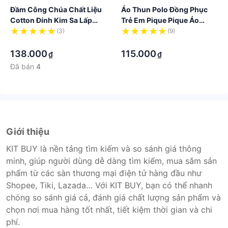
Đầm Công Chúa Chất Liệu
Áo Thun Polo Đồng Phục
Cotton Đính Kim Sa Lấp
Trẻ Em Pique Pique Áo
Lánh Thời Trang Cho Bé Gái
Thun Polo Thoải Mái Phong
(3)
(9)
·
Cách Hàn Quốc Cho Bé Trai
·
138.000
115.000
₫
₫
Đã bán
4
Giới thiệu
KIT BUY là nền tảng tìm kiếm và so sánh giá thông
minh, giúp người dùng dễ dàng tìm kiếm, mua sắm sản
phẩm từ các sàn thương mại điện tử hàng đầu như
Shopee, Tiki, Lazada… Với KIT BUY, bạn có thể nhanh
chóng so sánh giá cả, đánh giá chất lượng sản phẩm và
chọn nơi mua hàng tốt nhất, tiết kiệm thời gian và chi
phí.