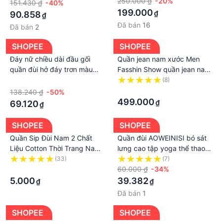
thao dành cho người lớn
250.000 ₫
-20%
151.430 ₫
-40%
Quần chạy bộ bóng rổ quần
199.000
₫
90.858
₫
đùi nhanh khô quần tập gym
Đã bán
16
Đã bán
2
yoga slim fit quần thể hình
đàn hồi
SHOPEE
SHOPEE
Đáy nữ chiều dài đầu gối
Quần jean nam xước Men
quần đùi hở đáy trơn màu
Fasshin Show quần jean nam
sắc bó sát thoải mái
slim ống bó màu xanh mài
·
(8)
đùi - 2143
·
138.240 ₫
-50%
499.000
₫
69.120
₫
SHOPEE
SHOPEE
Quần Sip Đùi Nam 2 Chất
Quần đùi AOWEINISI bó sát
Liệu Cotton Thời Trang Nam
lưng cao tập yoga thể thao
Màu Đen Xanh Kiểu Dáng Bó
dành cho nữ 40-72kg
(33)
(7)
Sát Full Size
·
60.000 ₫
-34%
5.000
39.382
₫
₫
Đã bán
1
SHOPEE
SHOPEE