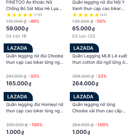
FINETOO Áo Khoác Nữ
Quần legging nữ đùi Nội Y
Chống Bó Sát Mùa Hè Lụa
Xanh thun cạp cao biker
Lạnh Mới Quần An Toàn
lửng ngố đồ mặc nhà dáng
(118)
(44)
Quần Legging Dáng Rộng
115.000 ₫
-49%
ôm bó lưng thun bigsize tập
130.000 ₫
-50%
Quần Đùi Mặc Nhà An Toàn
gym yoga
59.000
65.000
₫
₫
Cỡ Lớn Mỏng
Đã bán
18
Đã bán
123
LAZADA
LAZADA
Quần legging nữ đùi Choobe
Quần Legging MLB LA xuất
thun cạp cao biker lửng ngố
thun cotton đùi ngố lửng ôm
đồ mặc nhà dáng ôm bó
body bó mặc nhà tập gym
·
·
lưng thun bigsize tập gym
yoga
247.000 ₫
-33%
396.000 ₫
-33%
yoga Q31
165.000
264.000
₫
₫
LAZADA
LAZADA
Quần legging đùi Homieyl nữ
Quần legging nữ lửng
thun cạp cao biker lửng ngố
Choobe vải thun cao cấp
đồ mặc nhà dáng ôm bó
biker nữ đùi ngố đồ mặc nhà
·
·
lưng thun bigsize tập gym
dáng ôm bó lưng thun tập
390.000 ₫
-100%
284.800 ₫
-100%
yoga
gym yoga bigsize Q29
1.000
1.000
₫
₫