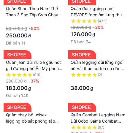
SHOPEE
SHOPEE
Quần Short Thun Nam Thể
Quần đùi legging nam
Thao 3 Sọc Tập Gym Chạy
DEVOPS form ôm lưng thun
Bộ Ngắn Ngang Đùi Ôm Bó
dạng short thể thao tập gym
·
(476)
Sát - X068 - X9 Sportswear
bó cơ pro combat đá bóng
180.000 ₫
-30%
500.000 ₫
-50%
rổ TSLA DEL1004
126.000
₫
250.000
₫
Đã bán
24
Đã bán
11
SHOPEE
SHOPEE
Quần jean đùi nữ xé gấu hot
Quần legging đùi lửng ngố
girl đường phố Âu Mỹ phong
nữ vải thun cotton co dãn
cá tính mùa hè Quần short
ôm bó, Quần tregging short
(910)
(2)
cạp cao bó sát
290.000 ₫
-37%
cộc nữ ngắn trên gốiQuần
·
legging nữ
183.000
38.000
₫
₫
Đã bán
149
SHOPEE
SHOPEE
Quần chạy bộ unisex
Quần Combat Legging Nam
legging bó sát phòng tập
Đùi Good Game Combat
thể dục chạy thể dục thể
Short Bó Cơ Giữ Nhiệt
·
(67)