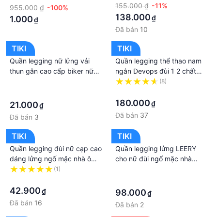
Năm Điểm Yoga Đáy quần
ôm body bó mặc nhà tập
155.000 ₫
-11%
955.000 ₫
-100%
đùi bó Phụ Nữ
gym yoga
138.000
₫
1.000
₫
Đã bán
10
TIKI
TIKI
Quần legging nữ lửng vải
Quần legging thể thao nam
thun gân cao cấp biker nữ
ngắn Devops đùi 1 2 chất
đùi ngố cạp cao bó lưng
thun bó cơ combat giữ nhiệt
·
(8)
bigsize có túi Q29 ESHOP
tập gym đá banh bóng rổ
·
·
chạy bộ yoga bơi
180.000
₫
21.000
₫
Đã bán
37
Đã bán
3
TIKI
TIKI
Quần legging đùi nữ cạp cao
Quần legging lửng LEERY
dáng lửng ngố mặc nhà ôm
cho nữ đùi ngố mặc nhà
lưng thun bó bigsize chất
dáng ôm bó lưng thun chất
(1)
·
dày đẹp
·
cotton cap cấp tập gym
·
yoga bigsize LEG-03
42.900
₫
98.000
₫
Đã bán
16
Đã bán
2