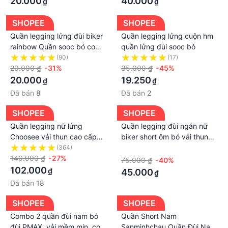
20.000
40.000
₫
₫
SHOPEE
SHOPEE
Quần legging lửng đùi biker
Quần legging lửng cuộn hm
rainbow Quần sooc bó co
quần lửng đùi sooc bó
dãn quần cuộn giấy tím
(90)
(17)
vàng
29.000 ₫
-31%
35.000 ₫
-45%
20.000
19.250
₫
₫
Đã bán
8
Đã bán
2
SHOPEE
SHOPEE
Quần legging nữ lửng
Quần legging đùi ngắn nữ
Choosee vải thun cao cấp
biker short ôm bó vải thun
biker nữ đùi ngố đồ mặc nhà
cotton co giãn
(364)
·
dáng ôm bó lưng cao tập
140.000 ₫
-27%
75.000 ₫
-40%
gym yoga CHS242
102.000
₫
45.000
₫
Đã bán
18
SHOPEE
SHOPEE
Combo 2 quần đùi nam bó
Quần Short Nam
đùi PMAX, vải mềm mịn, co
Sanminhchau Quần Đùi Nam