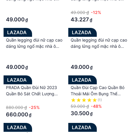
lưng thun bó bigsize chất
lưng thun bó bigsize chất
·
·
dày đẹp
dày đẹp
·
49.000 ₫
-12%
49.000
43.227
₫
₫
LAZADA
LAZADA
Quần legging đùi nữ cạp cao
Quần legging đùi nữ cạp cao
dáng lửng ngố mặc nhà ôm
dáng lửng ngố mặc nhà ôm
lưng thun bó bigsize chất
lưng thun bó bigsize chất
·
·
dày đẹp
dày đẹp
·
·
49.000
49.000
₫
₫
LAZADA
LAZADA
PRADA Quần Đùi Nữ 2023
Quần Đùi Cạp Cao Quần Bó
Quần Bó Sát Chất Lượng
Thoải Mái Ôm Bụng Thể
Cao Mới Quần Đùi Thể Thao
Thao Cho Nữ Người Mỹ
·
(1)
Mặc Ngoài Thời Trang Mùa
Châu Âu Quần Tập Yoga Cho
59.000 ₫
-48%
880.000 ₫
-25%
Hè SZ378
Nữ
30.500
₫
660.000
₫
LAZADA
LAZADA