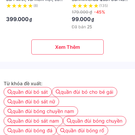
giãn 4 chiều, thấm hút, vận
Cạp Cao Bó Gấu Tôn Dáng
(8)
(135)
động thể thao thoải mái
·
Phong Cách Hàn Quốc
179.000 ₫
-45%
Không Bai Xù Qs304
399.000
99.000
₫
₫
Đã bán
25
Xem Thêm
Từ khóa đề xuất:
quần đùi bó sát
quần đùi bó cho bé gái
quần đùi bó sát nữ
quần đùi bóng chuyền nam
quần đùi bó sát nam
quần đùi bóng chuyền
quần đùi bóng đá
quần đùi bóng rổ