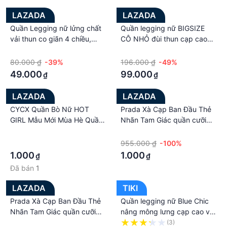
LAZADA
LAZADA
Quần Legging nữ lửng chất
Quần legging nữ BIGSIZE
vải thun co giãn 4 chiều,
CÔ NHỎ đùi thun cạp cao
Quần đùi ngố mặc nhà dáng
biker lửng ngố đồ mặc nhà
·
·
ôm bó lưng thun nâng mông
dáng ôm bó lưng thun tập
80.000 ₫
-39%
196.000 ₫
-49%
tập YGM, YOGA, Bigsize
gym yoga Q10
49.000
99.000
₫
₫
65kg
LAZADA
LAZADA
CYCX Quần Bò Nữ HOT
Prada Xà Cạp Ban Đầu Thẻ
GIRL Mẫu Mới Mùa Hè Quần
Nhãn Tam Giác quần cưỡi
Đùi Bó Sát Dáng Gầy Cạp
ngựa Giản Dị Đàn Hồi Cao
·
·
Cao Phong Cách Âu Mỹ Cho
Năm Điểm Yoga Đáy quần
·
955.000 ₫
-100%
Nữ Quần Ống Rộng Ống
đùi bó Phụ Nữ
1.000
1.000
₫
₫
Đứng Thường Ngày
Đã bán
1
LAZADA
TIKI
Prada Xà Cạp Ban Đầu Thẻ
Quần legging nữ Blue Chic
Nhãn Tam Giác quần cưỡi
nâng mông lưng cạp cao vải
ngựa Giản Dị Đàn Hồi Cao
thun dày dặn đùi ngố lửng
·
(3)