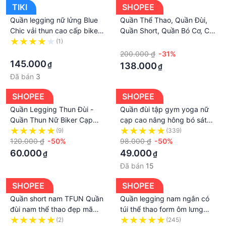
TIKI
SHOPEE
Quần legging nữ lửng Blue
Quần Thể Thao, Quần Đùi,
Chic vải thun cao cấp biker
Quần Short, Quần Bó Cơ, Co
nữ đùi ngố đồ mặc nhà dáng
Giản Thoáng Khí, Bó Cơ Giúp
(1)
·
ôm bó lưng thun tập gym
·
Giảm Chấn Thương Khi Tập
200.000 ₫
-31%
yoga bigsize
Luyện QN143
145.000
₫
138.000
₫
Đã bán
3
SHOPEE
SHOPEE
Quần Legging Thun Đùi -
Quần đùi tập gym yoga nữ
Quần Thun Nữ Biker Cạp
cạp cao nâng hông bó sát
Cao Mặc Nhà Dáng Ôm Bó
đàn hồi GEPO GP102
(9)
(339)
Lưng
120.000 ₫
-50%
98.000 ₫
-50%
60.000
49.000
₫
₫
Đã bán
15
SHOPEE
SHOPEE
Quần short nam TFUN Quần
Quần legging nam ngắn có
đùi nam thể thao đẹp mã
túi thể thao form ôm lưng
TT21 dáng lửng trơn ngắn
thun đùi giữ nhệt bó cơ
(2)
(245)