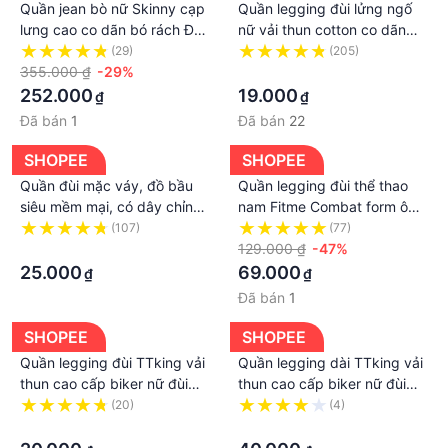
Quần jean bò nữ Skinny cạp
Quần legging đùi lửng ngố
lưng cao co dãn bó rách ĐÙI
nữ vải thun cotton co dãn
trơn xu hướng Hàn Quốc
ôm bó, Quần tregging short
(29)
(205)
màu đen - trắng cao cấp
355.000 ₫
-29%
cộc nữ ngắn trên gối
·
252.000
19.000
₫
₫
Đã bán
1
Đã bán
22
SHOPEE
SHOPEE
Quần đùi mặc váy, đồ bầu
Quần legging đùi thể thao
siêu mềm mại, có dây chỉnh
nam Fitme Combat form ôm
eo mặc không có cảm giác
body hỗ trợ giữ nhiệt bó cơ
(107)
(77)
gò bó siêu co giãn thoải mái
·
trong tập gym đá bóng yoga
129.000 ₫
-47%
QNGN
25.000
69.000
₫
₫
Đã bán
1
SHOPEE
SHOPEE
Quần legging đùi TTking vải
Quần legging dài TTking vải
thun cao cấp biker nữ đùi
thun cao cấp biker nữ đùi
ngố đồ mặc nhà dáng ôm bó
ngố đồ mặc nhà dáng ôm bó
(20)
(4)
lưng thun tập gym yoga
·
lưng thun tập gym yoga
·