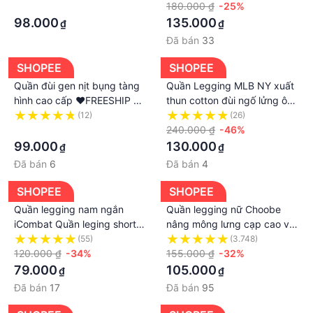
vải gió bó phong cách Hàn
·
combat tập gym đá bóng rổ
180.000 ₫
-25%
Quốc
TSLA DEL1002
98.000
135.000
₫
₫
Đã bán
33
SHOPEE
SHOPEE
Quần đùi gen nịt bụng tàng
Quần Legging MLB NY xuất
hình cao cấp ❤️FREESHIP ❤️
thun cotton đùi ngố lửng ôm
Quần gen bó bụng để mặc
body bó mặc nhà tập gym
(12)
(26)
áo dài váy ôm đầm body -
·
yoga
240.000 ₫
-46%
màu da và đen
99.000
130.000
₫
₫
Đã bán
6
Đã bán
4
SHOPEE
SHOPEE
Quần legging nam ngắn
Quần legging nữ Choobe
iCombat Quần leging short
nâng mông lưng cạp cao vải
đùi bó tập gym cho nam
thun dày dặn đùi ngố lửng
(55)
(3.748)
120.000 ₫
-34%
ôm body bó mặc nhà tập
155.000 ₫
-32%
gym yoga Q33
79.000
105.000
₫
₫
Đã bán
17
Đã bán
95