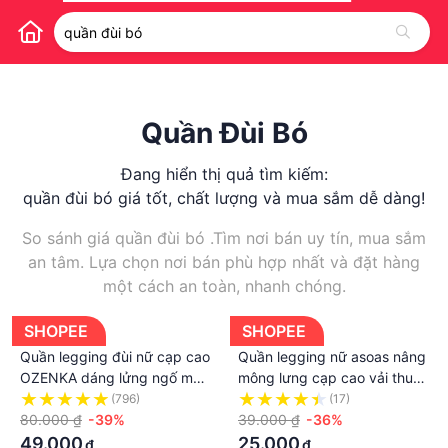
Quần Đùi Bó
Đang hiển thị quả tìm kiếm:
quần đùi bó giá tốt, chất lượng và mua sắm dễ dàng!
So sánh giá quần đùi bó .Tìm nơi bán uy tín, mua sắm
an tâm. Lựa chọn nơi bán phù hợp nhất và đặt hàng
một cách an toàn, nhanh chóng.
SHOPEE
SHOPEE
Quần legging đùi nữ cạp cao
Quần legging nữ asoas nâng
OZENKA dáng lửng ngố mặc
mông lưng cạp cao vải thun
nhà ôm lưng thun bó bigsize
dày dặn đùi ngố lửng ôm
(796)
(17)
chất dày đẹp
80.000 ₫
-39%
body bó mặc nhà tập gym
39.000 ₫
-36%
yoga A5
49.000
25.000
₫
₫