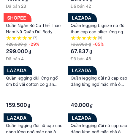
Đã bán
23
Đã bán
42
SHOPEE
LAZADA
Quần Ngắn Bó Cơ Thể Thao
Quần legging bigsize nữ đùi
Nam Nữ Quần Đùi Body
thun cạp cao biker lửng ngố
Chạy Bộ Đạp Xe Tập Gym
đồ mặc nhà dáng ôm bó
(7)
(8)
Thoáng Khí Co Giãn Đàn Hồi
420.000 ₫
-29%
lưng thun tập gym yoga Q10
196.000 ₫
-65%
Tốt Giữ Nhiệt LWC930
299.000
67.837
₫
₫
Đã bán
4
Đã bán
48
LAZADA
LAZADA
Quần legging đùi lửng ngố
Quần legging đùi nữ cạp cao
ôm bó vải cotton co giãn
dáng lửng ngố mặc nhà ôm
Geleva GE939
lưng thun bó bigsize chất
·
·
dày đẹp
·
·
159.500
49.000
₫
₫
LAZADA
LAZADA
Quần legging đùi nữ cạp cao
Quần legging đùi nữ cạp cao
dáng lửng ngố mặc nhà ôm
dáng lửng ngố mặc nhà ôm