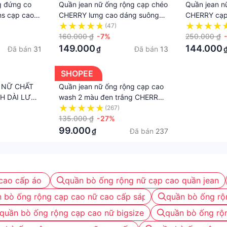
g đứng co
Quần jean nữ ống rộng cạp chéo
Quần jean n
ns cạp cao
CHERRY lưng cao dáng suông
CHERRY cạp
022
đứng xịn, chất vải bò dày đẹp
cúc, quần b
(47)
dễ phối đồ cao cấp T018
160.000 ₫
-7%
trước chất 
250.000 ₫
149.000
144.000
Đã bán
31
Đã bán
13
₫
SHOPEE
 NỮ CHẤT
Quần jean nữ ống rộng cạp cao
H DÀI LƯNG
wash 2 màu đen trắng CHERRY
CHỮ LƯNG
chất vải denim cao cấp , quần
(267)
NHẬT BẢN
bò nữ ống suông lưng cao
135.000 ₫
-27%
UBAI F
T008-2
99.000
Đã bán
237
₫
cao cấp áo thun nam
quần bò ống rộng nữ cạp cao quần jean
 bò ống rộng cạp cao nữ cao cấp sáp thơm ô tô
quần bò ống rộ
quần bò ống rộng cạp cao nữ bigsize
quần bò ống rộ