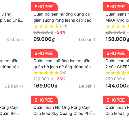
SHOPEE
SHOPEE
n Dáng
Quần bò jean nữ ống đứng co
Quần jeans n
p Cao Chất
giãn suông rộng jeans cạp cao
MIAA lưng c
ic Genviet
cao cấp Hottrend 2022
ống đứng r
(711)
130.000 ₫
-24%
cao cấp Hot
220.000 ₫
99.000
158.000
Đã bán
2
Đã bán
1
₫
SHOPEE
SHOPEE
oe co giãn,
Quần jeans nữ ống loe co giãn,
Quần jean n
g đứng rộng
quần bò jean nữ ống đứng rộng
2 cúc CHERR
 cấp
suông CẠP CAO cao cấp
đứng đẹp, c
(24)
G T023
Hottrend 2023 MINA T023
219.000 ₫
-23%
thời trang 
250.000 ₫
169.000
144.000
Đã bán
71
Đã bán
1
₫
SHOPEE
SHOPEE
Rộng Cạp
Quần Jean Nữ Ống Rộng Cạp
Quần Jean 
 Quần Bò
Cao Màu Sky Quảng Châu Phối
Cao Màu Lig
 Quảng Châu
Dây Quần Bò Jean Cao Cấp
Chất Quảng
·
·
·
·