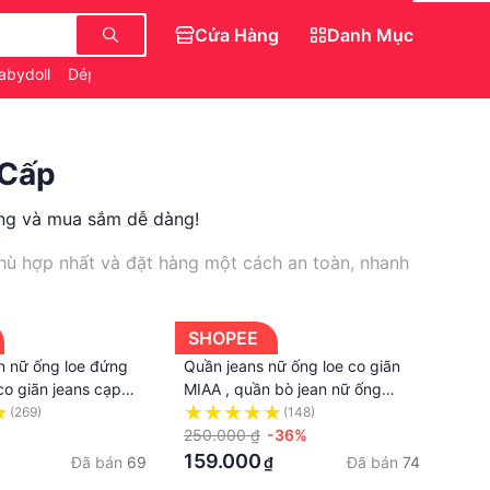
Cửa Hàng
Danh Mục
Babydoll
Dép Đẹp Nữ Sang Chảnh
Trang Điểm Chính Hãng
 Cấp
ợng và mua sắm dễ dàng!
hù hợp nhất và đặt hàng một cách an toàn, nhanh
SHOPEE
n nữ ống loe đứng
Quần jeans nữ ống loe co giãn
co giãn jeans cạp
MIAA , quần bò jean nữ ống
 Hottrend 2022
đứng rộng suông CẠP CAO cao
(269)
(148)
cấp Hottrend 2023
250.000 ₫
-36%
159.000
Đã bán
69
Đã bán
74
₫