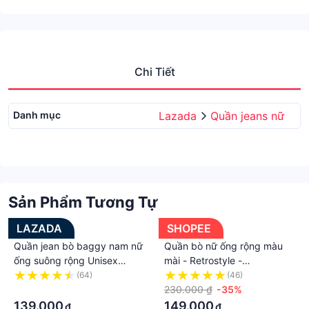
Chi Tiết
Danh mục
Lazada
Quần jeans nữ
Sản Phẩm Tương Tự
LAZADA
SHOPEE
Quần jean bò baggy nam nữ
Quần bò nữ ống rộng màu
ống suông rộng Unisex
mài - Retrostyle -
phong cách Hàn Quốc sành
Quanjeanongrong9323_P8K2
(64)
(46)
điệu
·
230.000 ₫
-35%
139.000
149.000
₫
₫