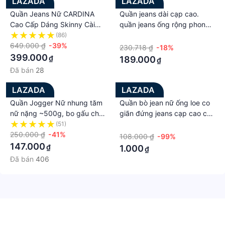
LAZADA
LAZADA
Quần Jeans Nữ CARDINA
Quần jeans dài cạp cao.
Cao Cấp Dáng Skinny Cài
quần jeans ống rộng phong
Khuy Có Khóa Kéo 2QF16
cách Hiphop_j23
(86)
·
649.000 ₫
-39%
230.718 ₫
-18%
399.000
₫
189.000
₫
Đã bán
28
LAZADA
LAZADA
Quần Jogger Nữ nhung tăm
Quần bò jean nữ ống loe co
nữ nặng ~500g, bo gấu chất
giãn đứng jeans cạp cao cao
nhung cao cấp dày dặn co
cấp style
(51)
·
giãn mặc ấm m80
250.000 ₫
-41%
108.000 ₫
-99%
147.000
₫
1.000
₫
Đã bán
406