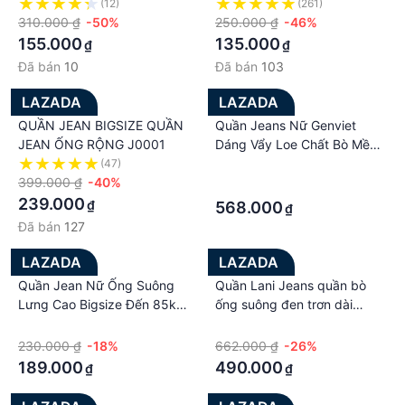
CHỔM ĐÙI PHỐI THÊU CHỮ
cực chất - Quần jeans nữ
(12)
(261)
B SAU TÚI MÀU XANH NHẠT
310.000 ₫
-50%
suông KYUBI JK702
250.000 ₫
-46%
DƠ LAI CUỐN CỰC NGẦU
155.000
135.000
₫
₫
BÁ CHÁY HOT HIT NITI2
Đã bán
10
Đã bán
103
LAZADA
LAZADA
QUẦN JEAN BIGSIZE QUẦN
Quần Jeans Nữ Genviet
JEAN ỐNG RỘNG J0001
Dáng Vẩy Loe Chất Bò Mềm
Cao Cấp DQ110J8152
(47)
·
399.000 ₫
-40%
·
239.000
₫
568.000
₫
Đã bán
127
LAZADA
LAZADA
Quần Jean Nữ Ống Suông
Quần Lani Jeans quần bò
Lưng Cao Bigsize Đến 85kg
ống suông đen trơn dài
Rách Kiểu Hai Bên Túi Có
Thepair.vn
·
·
Lớp Lót Ko Sợ Lộ Ms154
230.000 ₫
-18%
662.000 ₫
-26%
189.000
490.000
₫
₫