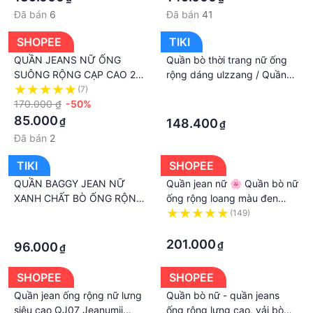
Đã bán
6
Đã bán
41
SHOPEE
TIKI
QUẦN JEANS NỮ ỐNG
Quần bò thời trang nữ ống
SUÔNG RỘNG CẠP CAO 2
rộng dáng ulzzang / Quần
CÚC MIẾNG DA BÒ PHONG
jean nữ cúc hông tà tua rua
(7)
·
CÁCH HOT TREND - DUBAI
170.000 ₫
-50%
·
FASHION
85.000
₫
148.400
₫
Đã bán
2
TIKI
SHOPEE
QUẦN BAGGY JEAN NỮ
Quần jean nữ 🌸 Quần bò nữ
XANH CHẤT BÒ ỐNG RỘNG
ống rộng loang màu đen
DÀI LƯNG CAO NÂNG
xám với thiết kế rách đùi cá
·
(149)
MÔNG PHONG CÁCH SANG
tính MYLADY
·
·
CHẢNH NEW VIP -DB 20-
201.000
₫
96.000
₫
DUBATI FASHION
SHOPEE
SHOPEE
Quần jean ống rộng nữ lưng
Quần bò nữ - quần jeans
siêu cao QJ07 Jeanumii
ống rộng lưng cao, vải bò