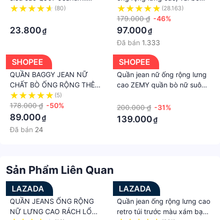
quần bò dáng suông chất
dày đẹp , không giãn ,dáng
(80)
(28.163)
đẹp
·
suông
179.000 ₫
-46%
23.800
97.000
₫
₫
Đã bán
1.333
SHOPEE
SHOPEE
QUẦN BAGGY JEAN NỮ
Quần jean nữ ống rộng lưng
CHẤT BÒ ỐNG RỘNG THÊU
cao ZEMY quần bò nữ suông
CẠP CAO LƯNG CAO NÂNG
chất denim dày dặn tôn
(5)
·
MÔNG SIÊU CAO CẤP MỚI -
178.000 ₫
-50%
dáng Q1
200.000 ₫
-31%
DUBATI FASHION
89.000
₫
139.000
₫
Đã bán
24
Sản Phẩm Liên Quan
LAZADA
LAZADA
QUẦN JEANS ỐNG RỘNG
Quần jean ống rộng lưng cao
NỮ LƯNG CAO RÁCH LỔM
retro túi trước màu xám bạc