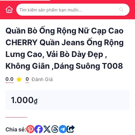
1
/
1
Quần Bò Ống Rộng Nữ Cạp Cao
CHERRY Quần Jeans Ống Rộng
Lưng Cao, Vải Bò Dày Đẹp ,
Không Giãn ,dáng Suông T008
0.0
0
Đánh Giá
1.000
₫
Chia sẻ: