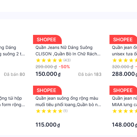
ạng phai, bạc màu
 phẩm khi chụp dưới điều kiện sáng/ tối , xem bằng các l
bạn nhé!
SHOPEE
SHOPEE
không vừa (hỗ trợ đổi size trong vòng 7 ngày)
ng Dáng
Quần Jeans Nữ Dáng Suông
Quần jean ố
oặc cao hơn nếu khách có nhu cầu đổi mẫu khác.
 suông 2 túi
CLISON ,Quần Bò In Chữ Rách
unisex tưa ố
 phẩm, khi mở sản phẩm các Chị vui lòng quay lại video qu
hong Cách
Kiểu Thời trang quần jean ống
jean nam ốn
(43)
rộng Ulzzang Q152
299.000 ₫
-50%
chất bò co g
320.000 ₫
 giúp Shop để hưởng thêm nhiều ưu đãi hơn nhé.
150.000
288.000
Đã bán
80
Đã bán
183
₫
hiện hành. Bên cạnh đó, tuỳ vào loại sản phẩm, hình thức v
h, thuế nhập khẩu (đối với đơn hàng giao từ nước ngoài có g
SHOPEE
SHOPEE
ộng túi hộp
Quần jean suông ống rộng màu
Quần jean n
 form rộng
muối tiêu phối loang,Quần bò nữ
MIAA lưng c
️
cạp cao dáng đứng
bò ống suôn
(1)
·
cá tính Hàn
·
115.000
148.000
₫