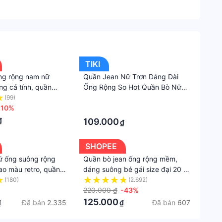
Quần
oại màn hình khác nhau hay lô hàng khác nhau màu
jean
nữ
TIKI
Quần
ng rộng nam nữ
Quần Jean Nữ Trơn Dáng Dài
nữ
ng cá tính, quần
Ống Rộng So Hot Quần Bò Nữ
á trình mở sản phẩm để được đảm bảo 100% đổi lại
g rộng trùm chân
Trơn Unisex
(99)
·
iãn loại đẹp T282
-10%
·
₫
109.000
₫
à địa chỉ giao hàng mà có thể phát sinh thêm chi
iá trị trên 1 triệu đồng).....
SHOPEE
ữ ống suông rộng
Quần bò jean ống rộng mềm,
ao màu retro, quần
dáng suông bé gái size đại 20 -
g demin phong cách
50kg Bongkids_87
(180)
(2.692)
 Quốc_Q18
220.000 ₫
-43%
125.000
Đã bán
2.335
Đã bán
607
₫
₫