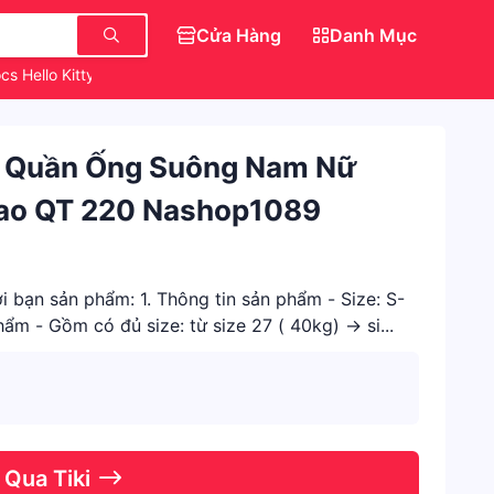
Cửa Hàng
Danh Mục
cs Hello Kitty
Quần Đẹp
Váy Đẹp Cho Nữ
g Quần Ống Suông Nam Nữ
Cao QT 220 Nashop1089
i bạn sản phẩm: 1. Thông tin sản phẩm - Size: S-
ẩm - Gồm có đủ size: từ size 27 ( 40kg) -> si...
 Qua Tiki