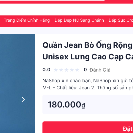
g
Trang Điểm Chính Hãng
Dép Đẹp Nữ Sang Chảnh
Dép Sục Cro
Quần Jean Bò Ống Rộn
Unisex Lưng Cao Cạp 
0.0
0
Đánh Giá
NaShop xin chào bạn, NaShop xin gửi tớ
M-L - Chất liệu: Jean 2. Thông số sản ph
180.000
₫
Đặt