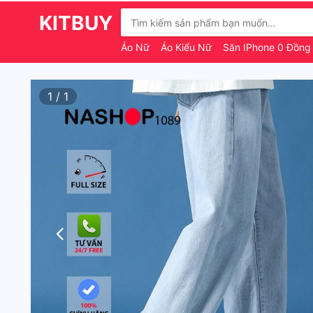
KITBUY
Áo Nữ
Áo Kiểu Nữ
Săn IPhone 0 Đồn
1
/
1