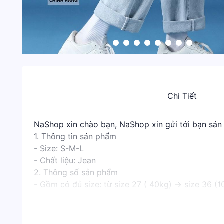
Chi Tiết
NaShop xin chào bạn, NaShop xin gửi tới bạn sản
1. Thông tin sản phẩm
- Size: S-M-L
- Chất liệu: Jean
2. Thông số sản phẩm
- Gồm có đủ size: từ size 27 ( 40kg) -> size 36 (1
3. Hướng dẫn sử dụng quần jean
Sử dụng đi học, đi làm, đi chơi,
-- Giặt tay hoặc giặt máy ở nhiệt độ thường