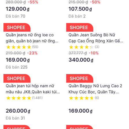
phong cách retro hàn quốc
289.000 ₫
-55%
động hottrend 2022
215.000 ₫
-50%
THOITRANG1989
129.000
107.500
₫
₫
Đã bán
70
Đã bán
2
SHOPEE
SHOPEE
Quần jeans nữ ống loe co
Quần Jean Suông Bò Nữ
giãn, quần bò jean nữ ống
Cạp Cao Ống Rộng Xắn Gấu
đứng rộng suông CẠP CAO
Rách Túi Sau
(55)
(3)
phong cách RETRO Hottrend
219.000 ₫
-23%
377.777 ₫
-10%
2023 LUNA T023
169.000
340.000
₫
₫
Đã bán
225
SHOPEE
SHOPEE
Quần jean túi hộp nam nữ
Quần Baggy Nữ Lưng Cao 2
mầu nâu JK8,Quần kaki túi
Khuy Cúc Bọc, Quần Tây
hộp Cargo pant ống suông
Ống Suông Vải Vitex Cao
(1.481)
(6)
rộng style Retro top xu
·
Cấp, Akin Jeans BGCB
·
hướng 2023 Helloyou
260.000
169.000
₫
₫
Đã bán
31