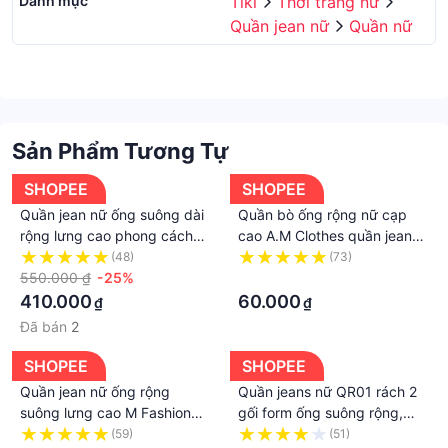
Danh mục
Tiki
Thời trang nữ
Quần jean nữ
Quần nữ
Sản Phẩm Tương Tự
SHOPEE
SHOPEE
Quần jean nữ ống suông dài
Quần bò ống rộng nữ cạp
rộng lưng cao phong cách
cao A.M Clothes quần jeans
cá tính KAYLIN - N1746
ống rộng lưng cao, vải bò
(48)
(73)
550.000 ₫
-25%
dày đẹp, không giãn,dáng
·
suông kiểu baggy
410.000
60.000
₫
₫
Đã bán
2
SHOPEE
SHOPEE
Quần jean nữ ống rộng
Quần jeans nữ QR01 rách 2
suông lưng cao M Fashion
gối form ống suông rộng,
bigsize che khuyết điểm
jean baggy cá tính năng
(59)
(51)