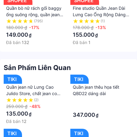
SHOPEE
SHOPEE
Quần bò nữ rách gối baggy
Fine studio Quần Jean Dài
ống suông rộng, quần jean
Lưng Cao Ống Rộng Dáng
baggy màu xanh nhạt cá
Suông Thời Trang Mùa Hè
(795)
(1)
tính năng động Cherry T058
180.000 ₫
-17%
Cho Nữ
178.000 ₫
-13%
149.000
155.000
₫
₫
Đã bán
132
Đã bán
1
Sản Phẩm Liên Quan
TIKI
TIKI
Quần jean nữ Lưng Cao
Quần jean thêu họa tiết
Julido Store, chất jean co
QBD22 dáng dài
dãn 4 chiều ống ôm chân
(2)
·
mẫu Ms615
259.000 ₫
-48%
·
135.000
₫
347.000
₫
Đã bán
12
TIKI
TIKI