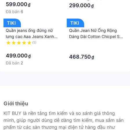
599.000
₫
299.000
₫
Đã bán
6
TIKI
TIKI
Quần jeans ống đứng nữ
Quần Jean Nữ Ống Rộng
lưng cao Aaa Jeans Xanh
Dáng Dài Cotton Chicpel Sau
Sky
Trơn Gấu Thường CT Jeans
(1)
·
·
·
499.000
₫
468.750
₫
Đã bán
2
Giới thiệu
KIT BUY là nền tảng tìm kiếm và so sánh giá thông
minh, giúp người dùng dễ dàng tìm kiếm, mua sắm sản
phẩm từ các sàn thương mại điện tử hàng đầu như