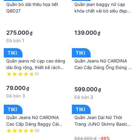
Quần bò dài thêu họa tiết
Quần jean baggy nữ cạp
QBD27
khóa chất vải bò siêu đẹp
Banamo Fashion quần jean
·
·
baggy 864
·
·
275.000
139.000
₫
₫
Đã bán
1
TIKI
TIKI
Quần jeans nữ cạp cao dáng
Quần Jeans Nữ CARDINA
dài ống rộng, thiết kế rách
Cao Cấp Dáng Ống Đứng Có
đùi bụi bậm, thời trang
Khuy Khỏe Khoắn Trẻ Trung
(1)
·
phong cách Hàn Quốc
·
3QF10
·
79.000
₫
599.000
₫
Đã bán
3
Đã bán
3
TIKI
TIKI
Quần Jeans Nữ CARDINA
Quần Jean Dài Nữ Thời
Cao Cấp Dáng Baggy Cài
Trang JUNO Skinny Basic
Khuy Có Khóa Kéo Dễ Mix
Trơn JNQDA004
(2)
·
Đồ 2QF13
·
584.000 ₫
-49%