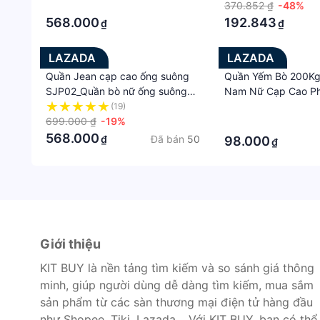
Xuân Thu Cho Nữ V
·
370.852 ₫
-48%
568.000
192.843
₫
₫
LAZADA
LAZADA
Quần Jean cạp cao ống suông
Quần Yếm Bò 200Kg
SJP02_Quần bò nữ ống suông
Nam Nữ Cạp Cao P
mẫu mới hot trend, chính hãng
Hàn Quốc Xuân Thu
(19)
·
thương hiệu SAMMA JEANS
699.000 ₫
-19%
Liền Thân Ống Rộn
·
Rộng Rãi Sành Điệu
568.000
Đã bán
50
₫
98.000
₫
Giới thiệu
KIT BUY là nền tảng tìm kiếm và so sánh giá thông
minh, giúp người dùng dễ dàng tìm kiếm, mua sắm
sản phẩm từ các sàn thương mại điện tử hàng đầu
như Shopee, Tiki, Lazada… Với KIT BUY, bạn có thể