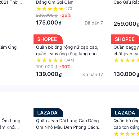
021 Thời
Dáng Ôm Gợi Cảm
Cao Gấu Rác
Nữ
Ống Đứng R
(273)
·
236.000 ₫
-26%
Phong Cách
·
175.000
Đã bán
7
₫
259.000
SHOPEE
SHOPEE
Xám Ống
Quần bò ống rộng nữ cạp cao,
Quần baggy 
quần jeans ống rộng lưng cao,
chất jean ca
dáng suông baggy ống đứng,
phối túi dễ
(344)
kiểu ulzzang Cherry T008
199.000 ₫
-30%
·
139.000
130.000
Đã bán
17
₫
LAZADA
LAZADA
g Ôm Lưng
Quần Jean Dài Lưng Cao Dáng
Quần bò ống
ám Khói
Ôm Nhỏ Màu Đen Phong Cách
cao tôn dáng
ỹ Thời Trang
Hàn Quốc Dễ Phối Đồ Thời Trang
thời tiết si
·