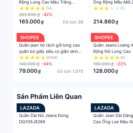
Rộng Lưng Cao Màu Trắng
Ống Rộng Mẫu Mới 2
Phong Cách Hàn Quốc Thời
Trang Mùa Hè Cho 
(14)
(1)
Trang Mùa Hè 2023 Mới
283.598 ₫
-42%
·
165.000
214.860
Đã bán
29
₫
₫
SHOPEE
SHOPEE
Quần jean nữ rách gối lưng cao
Quần Jeans Loang 
quần bò giấy siêu co giãn skinny
Rộng Nữ Lưng Cao
M53
(8.556)
(4)
140.000 ₫
-44%
165.000 ₫
-22%
79.000
128.000
Đã bán
1.070
₫
₫
Sản Phẩm Liên Quan
LAZADA
LAZADA
Quần Dài Nữ Jeans Đứng
Quần Jean Dài Dán
DQ109J8286
Cao Ống Loe Màu X
Phong Cách retro M
·
·