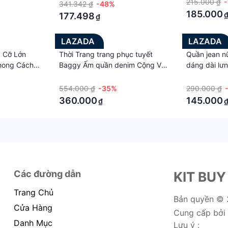
912
Mùa Xuân Dành Cho Bạn Nữ
lỗi mốt GUZ
215.000 ₫
341.342 ₫
-48%
V913
185.000
177.498
₫
LAZADA
LAZADA
 Cỡ Lớn
Thời Trang trang phục tuyết
Quần jean nữ
hong Cách
Baggy Ấm quần denim Cộng Với
dáng dài lư
 Quần Yếm
cạp cao nhung Rộng Giản Dị
quần bò jean
·
·
g Dáng Gầy
Lỏng Dày Mùa Đông Jeans Đối
cạp cao co 
554.000 ₫
-35%
290.000 ₫
Với Phụ Nữ
dáng thời tr
360.000
145.000
₫
PHUONGMA
Các đường dẫn
KIT BUY
Trang Chủ
Bản quyền ©
Cửa Hàng
Cung cấp bởi
Danh Mục
Lưu ý :