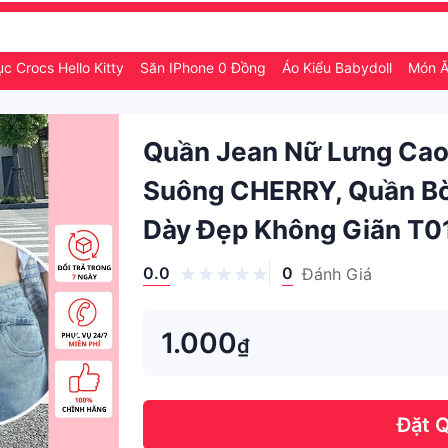
c Crocs Hello Kitty
Săn IPhone 0 Đồng
Áo Kiểu Babydoll
Món Ă
Quần Jean Nữ Lưng Cao
Suông CHERRY, Quần Bò
Dày Đẹp Không Giãn T0
0.0
0
Đánh Giá
1.000
₫
Đặt 