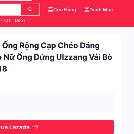
Cửa Hàng
Danh Mục
n Vặt
Dép Đẹp Nữ Sang Chảnh
Trang Điểm Chính Hãng
 Ống Rộng Cạp Chéo Dáng
 Nữ Ống Đứng Ulzzang Vải Bò
18
Qua Lazada