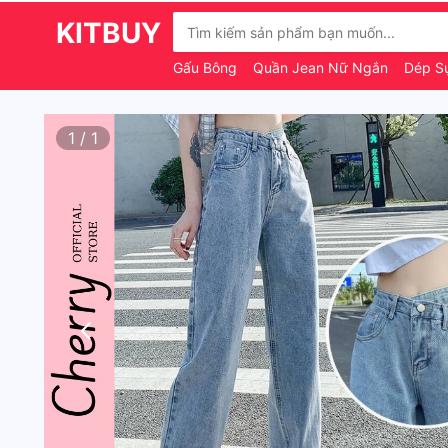
KITBUY
Gấu Bông
Quần Jean Nữ Ngắn
Dép Sụ
1
/
1