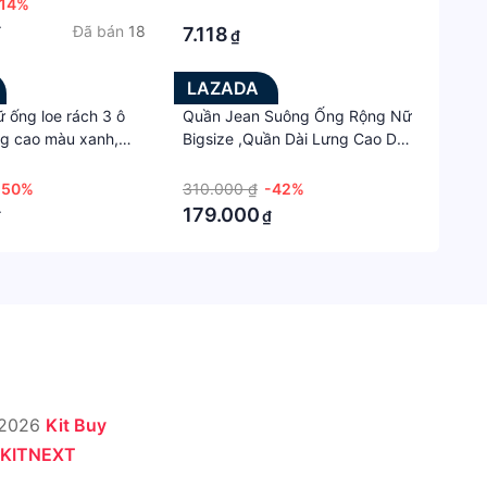
-14%
mái, năng động
·
Đã bán
18
₫
7.118
₫
LAZADA
 ống loe rách 3 ô
Quần Jean Suông Ống Rộng Nữ
ng cao màu xanh,
Bigsize ,Quần Dài Lưng Cao Dễ
 loe ống suông dài
Phối Đồ Cho Các Nàng Chubby
·
dãn ôm body tôn
J9
-50%
310.000 ₫
-42%
ang ulzzang,
179.000
₫
₫
RT
 2026
Kit Buy
KITNEXT