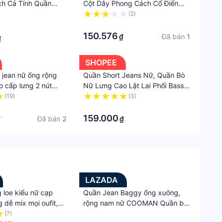
h Cá Tính Quần
Cột Dây Phong Cách Cổ Điển
ộng ThunderUnisex
Thời Trang Xuân Thu Mới Cho
(2)
 Hàn Quốc Ulzzang
Nữ
·
150.576
Đã bán
1
₫
₫
SHOPEE
jean nữ ống rộng
Quần Short Jeans Nữ, Quần Bò
o cấp lưng 2 nút
Nữ Lưng Cao Lật Lai Phối Bass
 thương BJK265
Phong Cách Chất Vải dày dặn có
(19)
(3)
chun nắp túi
·
159.000
Đã bán
2
₫
₫
LAZADA
 loe kiểu nữ cạp
Quần Jean Baggy ống xuông,
 dễ mix mọi oufit,
rộng nam nữ COOMAN Quần bò
êu đẹp không bao giờ
nam mặc đi chơi, đi học thoải
(7)
·