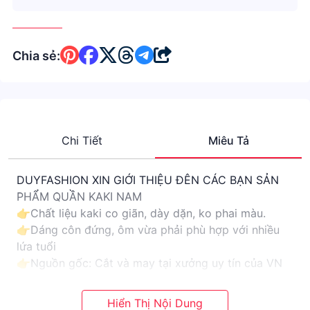
Chia sẻ:
Chi Tiết
Miêu Tả
DUYFASHION XIN GIỚI THIỆU ĐÊN CÁC BẠN SẢN
PHẨM QUẦN KAKI NAM
👉Chất liệu kaki co giãn, dày dặn, ko phai màu.
👉Dáng côn đứng, ôm vừa phải phù hợp với nhiều
lứa tuổi
👉Nguồn gốc: Cắt và may tại xưởng uy tín của VN
👉Cam kết chất lượng đúng như những nội dung
trong bài viết lúc tìm sản phẩm từ shop