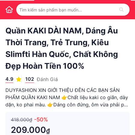
1
/
1
Quần KAKI DÀI NAM, Dáng Âu
Thời Trang, Trẻ Trung, Kiêu
Slimfti Hàn Quốc, Chất Không
Đẹp Hoàn Tiền 100%
4.9
102
Đánh Giá
DUYFASHION XIN GIỚI THIỆU ĐÊN CÁC BẠN SẢN
PHẨM QUẦN KAKI NAM 👉Chất liệu kaki co giãn, dày
dặn, ko phai màu. 👉Dáng côn đứng, ôm vừa phải phù
hợp với nhiều lứa tuổi 👉Nguồn gốc: Cắt và may tại
xưởng uy tín của VN 👉Cam kết chất lượng đúng như
-50%
418.000₫
những nội dung trong bài viế
209.000
₫