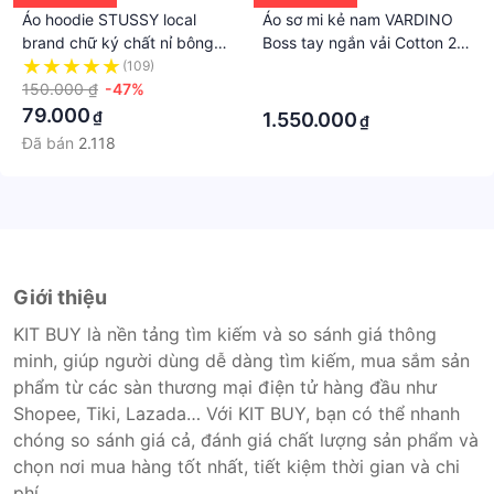
Áo hoodie STUSSY local
Áo sơ mi kẻ nam VARDINO
brand chữ ký chất nỉ bông
Boss tay ngắn vải Cotton 2
dày 350gsm Áo nỉ nam nữ
lớp xử lí chống nhăn không
(109)
·
ngày trở rét hottrend 2023
150.000 ₫
-47%
phai dáng regular SDP26
·
79.000
₫
1.550.000
₫
Đã bán
2.118
Giới thiệu
KIT BUY là nền tảng tìm kiếm và so sánh giá thông
minh, giúp người dùng dễ dàng tìm kiếm, mua sắm sản
phẩm từ các sàn thương mại điện tử hàng đầu như
Shopee, Tiki, Lazada… Với KIT BUY, bạn có thể nhanh
chóng so sánh giá cả, đánh giá chất lượng sản phẩm và
chọn nơi mua hàng tốt nhất, tiết kiệm thời gian và chi
phí.