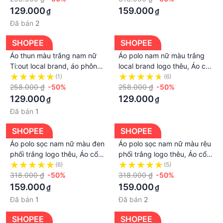
Chuột Fashion
129.000
159.000
₫
₫
Đã bán
2
SHOPEE
SHOPEE
Áo thun màu trắng nam nữ
Áo polo nam nữ màu trắng
Ti:out local brand, áo phông
local brand logo thêu, Áo cổ
trơn form rộng tay lỡ không
bẻ Ti:out trơn unisex tay lỡ
(1)
(6)
xù lông cotton 100% - Tí
258.000 ₫
-50%
form rộng - Tí Chuột Fashion
258.000 ₫
-50%
Chuột Fashion
129.000
129.000
₫
₫
Đã bán
1
SHOPEE
SHOPEE
Áo polo sọc nam nữ màu đen
Áo polo sọc nam nữ màu rêu
phối trắng logo thêu, Áo cổ
phối trắng logo thêu, Áo cổ
bẻ phối kẻ sọc unisex tay lỡ
bẻ phối kẻ sọc unisex tay lỡ
(6)
(5)
form rộng - Tí Chuột Fashion
318.000 ₫
-50%
form rộng - Tí Chuột Fashion
318.000 ₫
-50%
159.000
159.000
₫
₫
Đã bán
1
Đã bán
2
SHOPEE
SHOPEE