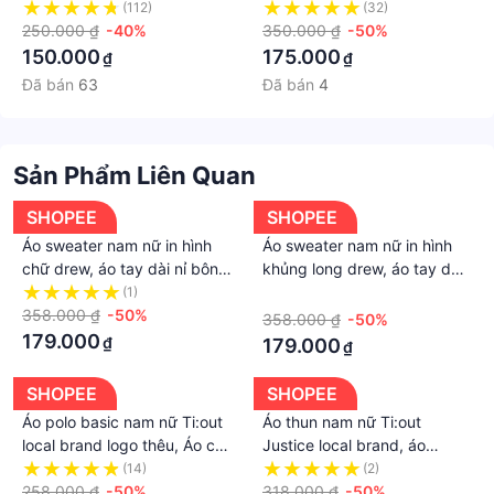
Suông Thoải Mái. Quần Dài
Túi Hộp Cho Nam Nữ Vải
(112)
(32)
Kaki Baggy Nam Dáng Đứng
250.000 ₫
-40%
Kaki Cotton Dày Dặn QCS01
350.000 ₫
-50%
Ống Rộng - QKK11
150.000
175.000
₫
₫
Đã bán
63
Đã bán
4
Sản Phẩm Liên Quan
SHOPEE
SHOPEE
Áo sweater nam nữ in hình
Áo sweater nam nữ in hình
chữ drew, áo tay dài nỉ bông
khủng long drew, áo tay dài
unisex form rộng dày dặn
nỉ bông unisex form rộng
(1)
·
mềm mịn - Tí Chuột Fashion
358.000 ₫
-50%
dày dặn mềm mịn - Tí Chuột
358.000 ₫
-50%
Fashion
179.000
₫
179.000
₫
SHOPEE
SHOPEE
Áo polo basic nam nữ Ti:out
Áo thun nam nữ Ti:out
local brand logo thêu, Áo cổ
Justice local brand, áo
bẻ trơn unisex tay lỡ form
phông unisex Ti:out tay lỡ
(14)
(2)
rộng - Tí Chuột Fashion
258.000 ₫
-50%
form rộng cotton 100% - Tí
318.000 ₫
-50%