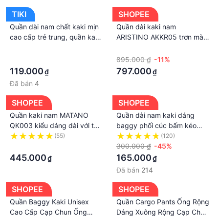
THĂM GIAN HÀNG DUYFASHION CỦA CHÚNG TÔI
TIKI
SHOPEE
#kaki_nam
Quần dài nam chất kaki mịn
Quần dài kaki nam
#kaki_nam_dep
cao cấp trẻ trung, quần kaki
ARISTINO AKKR05 trơn màu
#kaki_dai
công sở co giãn nhẹ ống
khaki dáng slim fit ôm nhẹ
·
·
#kaki_dang_chuan
côn, dáng ôm body , nhiều
trẻ trung vải thô cotton cao
·
895.000 ₫
-11%
#kaki_du_mau
màu lựa chọn, size từ 45-80
cấp mềm mại
119.000
797.000
₫
₫
#kaki_nam_dai
kg
Đã bán
4
#quan_kaki
#quan_kaki_dai_nam
SHOPEE
SHOPEE
#quan_kaki_tot
Quần kaki nam MATANO
Quần dài nam kaki dáng
#kaki_xin
QK003 kiểu dáng dài với túi
baggy phối cúc bấm kéo
#Quan_kaki
sau phối nắp, form slimfit,
gấu phong cách tối giản
(55)
(120)
vải cotton dày dặn, thấm mồ
·
#quan_dai_nam
Nhật bản
300.000 ₫
-45%
hôi, co giãn
445.000
165.000
#quan_kai_nam_gia_re
₫
₫
#kaki_trung_nien
Đã bán
214
#quan_kaki_trung_nien
SHOPEE
SHOPEE
#quan_kaki_gia_re
Quần Baggy Kaki Unisex
Quần Cargo Pants Ống Rộng
#quan_kaki_tron
Cao Cấp Cạp Chun Ống
Dáng Xuông Rộng Cạp Chun