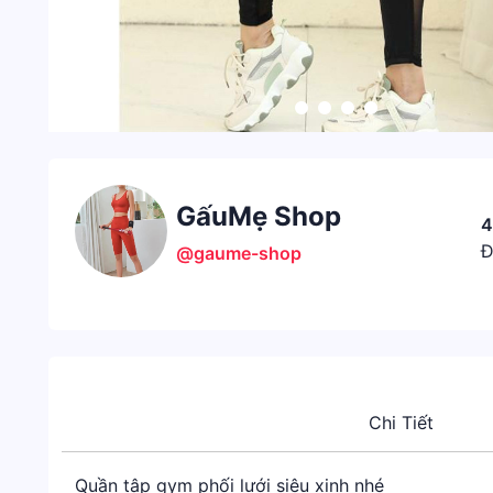
GấuMẹ Shop
4
Đ
@gaume-shop
Chi Tiết
Quần tập gym phối lưới siêu xinh nhé