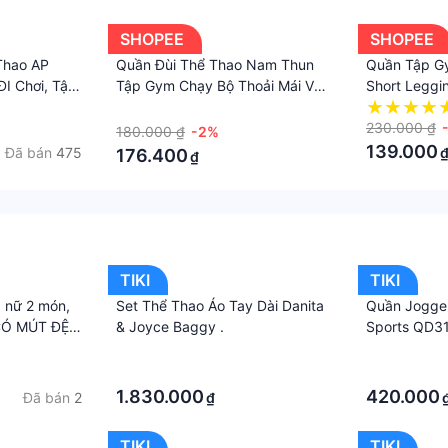
SHOPEE
SHOPEE
Thao AP
Quần Đùi Thể Thao Nam Thun
Quần Tập G
I Chơi, Tập
Tập Gym Chạy Bộ Thoải Mái Vận
Short Leggi
 Mặc Nhà
Động Thoáng Mát Thấm Hút Mồ
Cạp Cao Ge
·
Hôi - YOLO SPORT
Thun Poly Mề
230.000 ₫
180.000 ₫
-2%
𝙎𝙥𝙤𝙧𝙩𝙨𝙬𝙚
139.000
Đã bán
475
176.400
₫
TIKI
TIKI
 nữ 2 món,
Set Thể Thao Áo Tay Dài Danita
Quần Jogger
 CÓ MÚT ĐỆM
& Joyce Baggy .
Sports QD31
ng mông
Dây Rút Tron
·
·
·
·
1.830.000
420.000
Đã bán
2
₫
TIKI
TIKI