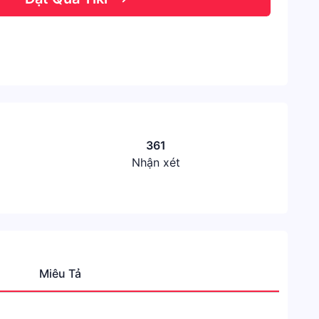
361
Nhận xét
Miêu Tả
Thươn
Hiệu