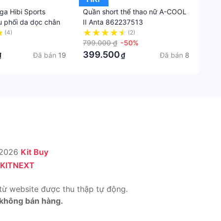
phẩm
ga Hibi Sports
Quần short thể thao nữ A-COOL
có
u phối da dọc chân
II Anta 862237513
được
(4)
(2)
bảo
799.000 ₫
-50%
hành
399.500
Đã bán
19
Đã bán
8
₫
₫
không
Không
 2026
Kit Buy
KITNEXT
từ website được thu thập tự động.
 không bán hàng.