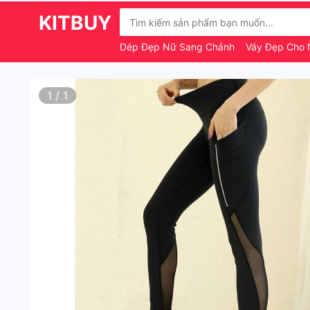
KITBUY
Dép Đẹp Nữ Sang Chảnh
Váy Đẹp Cho
1
/
1