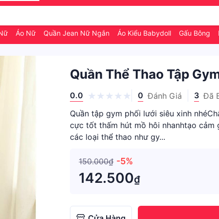
 Nữ
Áo Nữ
Quần Jean Nữ Ngắn
Áo Kiểu Babydoll
Gấu Bông
Quần Thể Thao Tập Gy
0.0
0
3
Đánh Giá
Đã 
Quần tập gym phối lưới siêu xinh nhéChấ
cực tốt thấm hút mồ hôi nhanhtạo cảm g
các loại thể thao như gy...
-5%
150.000₫
142.500
₫
Cửa Hàng