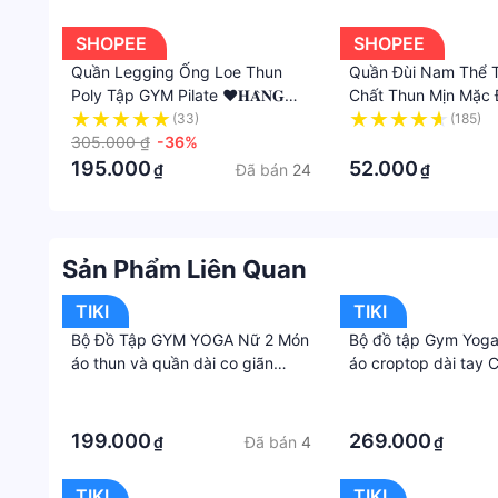
SHOPEE
SHOPEE
Quần Legging Ống Loe Thun
Quần Đùi Nam Thể 
Poly Tập GYM Pilate ❤️𝐇𝐀̀𝐍𝐆
Chất Thun Mịn Mặc Đ
𝐗𝐈̣𝐍❤️ Lulu Co Giãn Gen Bụng
Thể Thao Tập Gym,
(33)
(185)
Nâng Mông Thể Thao Nữ
305.000 ₫
-36%
Thoải Mái
·
𝐆𝐘𝐌𝐒𝐓𝐎𝐑𝐄 920
195.000
52.000
Đã bán
24
₫
₫
Sản Phẩm Liên Quan
TIKI
TIKI
Bộ Đồ Tập GYM YOGA Nữ 2 Món
Bộ đồ tập Gym Yoga
áo thun và quần dài co giãn
áo croptop dài tay
thoáng mát, mặc tôn dáng - S -
và quần legging nâ
·
·
Áo xám, quần xanh đậm
GYM FASHION
·
·
199.000
269.000
Đã bán
4
₫
₫
TIKI
TIKI