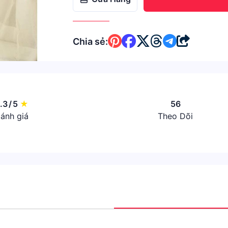
Chia sẻ:
.3
/
5
★
56
ánh giá
Theo Dõi