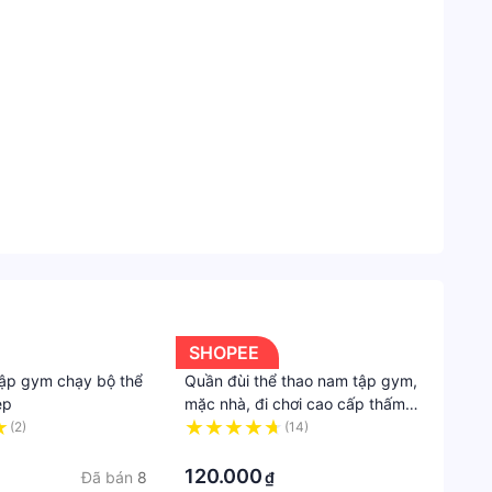
OEM
Danh
mục
Tiki
Thể
Thao
-
Dã
Ngoại
Trang
à địa chỉ giao hàng mà có thể phát sinh thêm chi
phục
SHOPEE
iá trị trên 1 triệu đồng).....
thể
tập gym chạy bộ thể
Quần đùi thể thao nam tập gym,
thao
ẹp
mặc nhà, đi chơi cao cấp thấm
nữ
hút mồ hôi thoáng khí nhanh khô
(2)
(14)
QĐ 33
·
Quần
120.000
Đã bán
8
₫