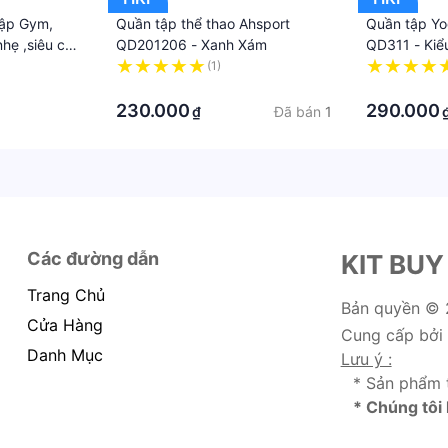
ập Gym,
Quần tập thể thao Ahsport
Quần tập Yo
nhẹ ,siêu co
QD201206 - Xanh Xám
QD311 - Kiể
 Nhất
(1)
·
·
230.000
290.000
Đã bán
1
₫
Các đường dẫn
KIT BUY
Trang Chủ
Bản quyền ©
Cửa Hàng
Cung cấp bởi
Danh Mục
Lưu ý :
* Sản phẩm 
* Chúng tôi