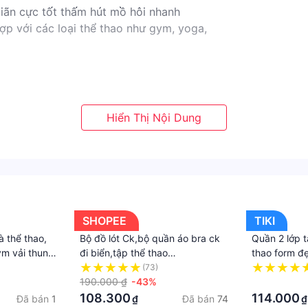
giãn cực tốt thấm hút mồ hôi nhanh
ợp với các loại thể thao như gym, yoga,
g thể thao, gym, yoga, aerobics,
hiện hành. Bên cạnh đó, tuỳ vào loại sản phẩm, hình thức v
SHOPEE
TIKI
h, thuế nhập khẩu (đối với đơn hàng giao từ nước ngoài có g
 thể thao,
Bộ đồ lót Ck,bộ quần áo bra ck
Quần 2 lớp 
m vải thun
đi biển,tập thể thao
thao form đ
gym,yoga,bộ đồ lót nữ,đồ lót ck
(73)
190.000 ₫
-43%
·
108.300
114.000
Đã bán
1
Đã bán
74
₫
₫