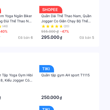
thể
thao
SHOPEE
nữ
ym Yoga Ngắn Biker
Quần Dài Thể Thao Nam, Quần
ng Đùi Thể Thao Nữ
Jogger Co Giãn Chạy Bộ Thể
Thươn
n Bụng Nâng Mông
Dục Tập Gym Thoáng Mát
(46)
(20)
hiệu
m 𝙎𝙤𝙡𝙤
-40%
555.000 ₫
-47%
OEM
𝙖𝙧 934
295.000
Đã bán
6
Đã bán
5
₫
₫
Xuất
xứ
thươn
hiệu
Việt
TIKI
Nam
 Tập Yoga Gym Hibi
Quần tập gym AH sport T1115
8, Kiểu Jogger Có
Xuất
g, Có Túi 2 Bên
·
xứ
·
Việt
250.000
₫
₫
Nam
TIKI
Sản