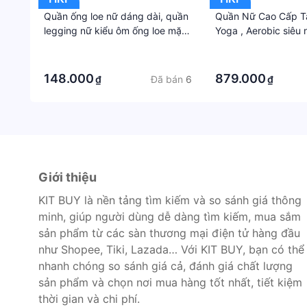
Quần ống loe nữ dáng dài, quần
Quần Nữ Cao Cấp T
legging nữ kiểu ôm ống loe mặc
Yoga , Aerobic siêu 
nhà, đi chơi, đi tập đều được
giãn - Q63 Mẫu Mới
·
·
·
·
148.000
879.000
Đã bán
6
₫
₫
Giới thiệu
KIT BUY là nền tảng tìm kiếm và so sánh giá thông
minh, giúp người dùng dễ dàng tìm kiếm, mua sắm
sản phẩm từ các sàn thương mại điện tử hàng đầu
như Shopee, Tiki, Lazada… Với KIT BUY, bạn có thể
nhanh chóng so sánh giá cả, đánh giá chất lượng
sản phẩm và chọn nơi mua hàng tốt nhất, tiết kiệm
thời gian và chi phí.