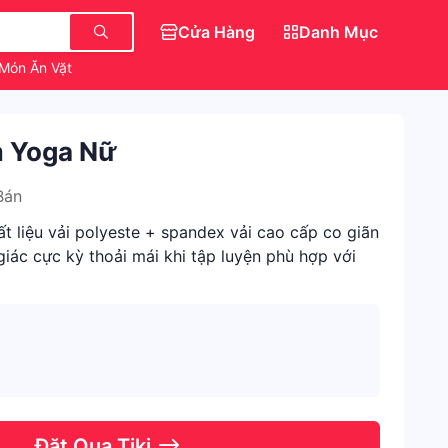
Cửa Hàng
Danh Mục
Món Ăn Vặt
Săn IPhone 0 Đồng
m Yoga Nữ
Bán
t liệu vải polyeste + spandex vải cao cấp co giãn
iác cực kỳ thoải mái khi tập luyện phù hợp với
Đặt Qua Tiki