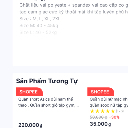
Chất liệu vải polyeste + spandex vải cao cấp co 
tạo cảm giác cực kỳ thoải mái khi tập luyện phù h
Size : M, L, XL, 2XL
Size M: 40 - 45kg
Size L: 46 - 52kg
Size XL: 53 - 59kg
Size 2XL: 60 - 65kg
Quần nâng mông tôn dáng cực kì luôn ạ
Là lựa chọn tuyệt vời cho bạn trong các hoạt độn
Quần co dãn đàn hồi,
sành điệu, dễ mặc, dễ phối đồ,
Sản Phẩm Tương Tự
Quần có túi đựng tiền, chìa khoá xe, thẻ xe
Giá sản phẩm trên Tiki đã bao gồm thuế theo luật 
SHOPEE
SHOPEE
phí khác như phí vận chuyển, phụ phí hàng cồng kền
Quần short Asics đùi nam thể
Quần đùi nữ mặc nhà
thao . Quần short gió tập gym,
quần sooc nữ tập gy
chạy bộ, đá banh thoải mái,mát
màu đen co dãn
·
(176)
mẻ
50.000 ₫
-30%
·
35.000
₫
220.000
₫