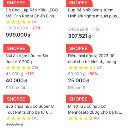
SHOPEE
SHOPEE
Đồ Chơi Lắp Ráp Kiểu LEGO
Búp Bê Nhồi Bông 10cm
Mô Hình Robot Chiến Binh
Hình arknights mizuki plushie
Samurai KAI-ADIE Trong
anime
(2)
·
Pacific Rim Mecha Armor
1.299.000 ₫
-23%
345.529 ₫
-11%
Warrior DK5006
999.000
₫
307.521
₫
SHOPEE
SHOPEE
Nui ăn dặm hữu cơ Bio
Diều mini độc lạ 2023 đồ
Junior Ý 200g
chơi cho bé hình đại bàng
bướm siêu nhân ... kèm cần
(76)
(102)
45.000 ₫
-11%
câu điều khiển cho trẻ em
50.000 ₫
-50%
40.000
25.000
₫
₫
Đã bán
24
Đã bán
3
SHOPEE
SHOPEE
Sữa chua hữu cơ Super U
Mì sợi rau củ hữu cơ
Tout Petits cho bé từ 6
Mennosato 200g cho bé từ 7
tháng tuổi - Shop Mẹ Oliu
tháng
(36)
(84)
49.000 ₫
·