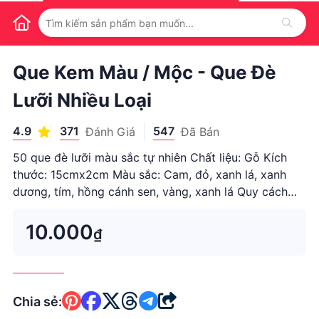
1
/
1
Que Kem Màu / Mộc - Que Đè
Lưỡi Nhiều Loại
4.9
371
547
Đánh Giá
Đã Bán
50 que đè lưỡi màu sắc tự nhiên Chất liệu: Gỗ Kích
thước: 15cmx2cm Màu sắc: Cam, đỏ, xanh lá, xanh
dương, tím, hồng cánh sen, vàng, xanh lá Quy cách
đóng gói: 50 que Bạn có thể chọn phân loại 1 màu
hoặc phân loại nhiều màu đều được nhé Que kem gỗ
10.000
₫
màu dùng trong mô hì
Chia sẻ: