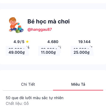
Bé học mà chơi
@hanggau87
4.9
/
5
★
4.680
19.144
Đánh giá
Theo Dõi
Nhận xét
25.000
39.000
16.500
₫
₫
₫
49.000
11.000
25.000
₫
₫
₫
Chi Tiết
Miêu Tả
50 que đè lưỡi màu sắc tự nhiên
Chất liệu: Gỗ