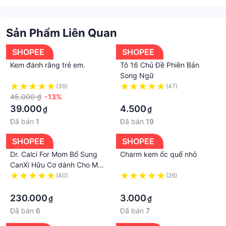
Sản Phẩm Liên Quan
SHOPEE
SHOPEE
Kem đánh răng trẻ em.
Tô 16 Chủ Đề Phiên Bản
Song Ngữ
(36)
(47)
45.000 ₫
-13%
·
39.000
4.500
₫
₫
Đã bán
1
Đã bán
19
SHOPEE
SHOPEE
Dr. Calci For Mom Bổ Sung
Charm kem ốc quế nhỏ
CanXi Hữu Cơ dành Cho Mẹ
Bầu Từ Tảo Biển Đỏ, Không
(40)
(26)
Gây Táo Bón
·
·
230.000
3.000
₫
₫
Đã bán
6
Đã bán
7