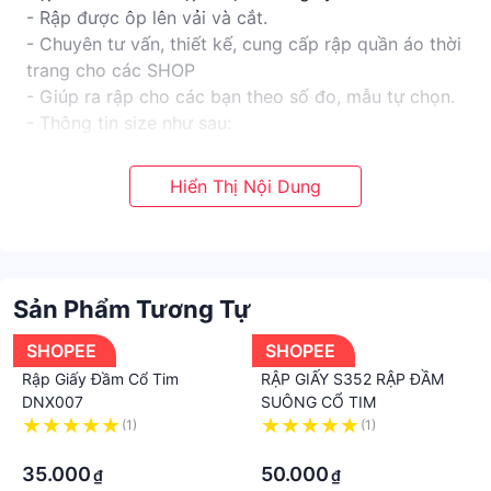
- Rập được ôp lên vải và cắt.
- Chuyên tư vấn, thiết kế, cung cấp rập quần áo thời
trang cho các SHOP
- Giúp ra rập cho các bạn theo số đo, mẫu tự chọn.
- Thông tin size như sau:
+ S: ngực 80-82cm; vai 35cm; eo 66cm; mông
88cm ; cao 150-155cm
+ M: ngực 84-85cm; vai 36cm; eo 70cm; mông
90cm ; cao 150-155cm
+ L : ngực 88cm; vai 37cm; eo 74cm; mông 94cm ;
cao 155-158cm
Sản Phẩm Tương Tự
+ XL : ngực 92cm; vai 38cm; eo 78cm; mông 98cm ;
cao 155-160cm
SHOPEE
SHOPEE
+ 2 XL: ngực 96cm; vai 39cm; eo 82cm; mông
Rập Giấy Đầm Cổ Tim
RẬP GIẤY S352 RẬP ĐẦM
102cm
DNX007
SUÔNG CỔ TIM
..
(1)
(1)
·
·
35.000
50.000
₫
₫