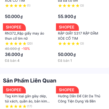
XÒE CỔ TIM
bà ba cổ tim
(1)
(3)
·
·
50.000
55.900
₫
₫
SHOPEE
SHOPEE
RN372_Rập giấy may áo
RẬP GIẤY S317 RẬP ĐẦM
thun cổ tim nữ
XÒE CỔ TIM
(20)
(3)
40.000 ₫
-10%
·
36.000
50.000
₫
₫
Đã bán
4
Đã bán
1
Sản Phẩm Liên Quan
SHOPEE
SHOPEE
Tag kim loại gắn giày dép,
Hướng Dẫn Để Cắt Da Thủ
túi xách, quần áo, bản kim
Công Tiện Dụng Và Bền
loại trang trí, đai kim loại
(17)
·