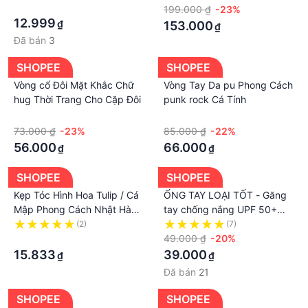
đính đá .B
·
199.000 ₫
-23%
12.999
₫
153.000
₫
Đã bán
3
SHOPEE
SHOPEE
Vòng cổ Đôi Mặt Khắc Chữ
Vòng Tay Da pu Phong Cách
hug Thời Trang Cho Cặp Đôi
punk rock Cá Tính
·
·
73.000 ₫
-23%
85.000 ₫
-22%
56.000
66.000
₫
₫
SHOPEE
SHOPEE
Kẹp Tóc Hình Hoa Tulip / Cá
ỐNG TAY LOẠI TỐT - Găng
Mập Phong Cách Nhật Hàn
tay chống nắng UPF 50+
Chất Lượng Cao Cho Nữ
thun lạnh in dcan bạc - ống
(2)
(7)
·
tay
49.000 ₫
-20%
15.833
39.000
₫
₫
Đã bán
21
SHOPEE
SHOPEE