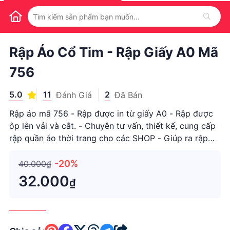
1
/
1
Rập Áo Cổ Tim - Rập Giấy A0 Mã
756
5.0
11
2
Đánh Giá
Đã Bán
Rập áo mã 756 - Rập được in từ giấy A0 - Rập được
ôp lên vải và cắt. - Chuyên tư vấn, thiết kế, cung cấp
rập quần áo thời trang cho các SHOP - Giúp ra rập
cho các bạn theo số đo, mẫu tự chọn. - Thông tin size
như sau: + S: ngực 80-82cm; vai 35cm; eo 66cm;
-20%
40.000₫
mông 88cm ;
32.000
₫