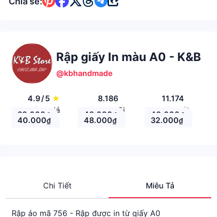
Chia sẻ:
Rập giấy In màu A0 - K&B
@kbhandmade
4.9
/
5
★
8.186
11.174
Đánh giá
Theo Dõi
Nhận xét
32.000
48.000
40.000
₫
₫
₫
40.000
48.000
32.000
₫
₫
₫
Chi Tiết
Miêu Tả
Rập áo mã 756 - Rập được in từ giấy A0