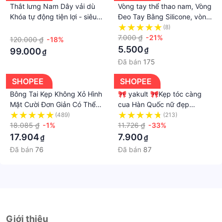
Thắt lưng Nam Dây vải dù
Vòng tay thể thao nam, Vòng
Khóa tự động tiện lợi - siêu
Đeo Tay Bằng Silicone, vòng
bền - thắt lưng Nam vải
tay bóng rổ
·
(8)
Canvas cao cấp
7.000 ₫
-21%
120.000 ₫
-18%
5.500
₫
99.000
₫
Đã bán
175
SHOPEE
SHOPEE
Bông Tai Kẹp Không Xỏ Hình
🎀 yakult 🎀Kẹp tóc càng
Mặt Cười Đơn Giản Có Thể
cua Hàn Quốc nữ đẹp
Điều Chỉnh Cho Nữ
hottrend nhám cỡ size lớn
(489)
(213)
18.085 ₫
-1%
11.726 ₫
-33%
17.904
7.900
₫
₫
Đã bán
76
Đã bán
87
Giới thiệu