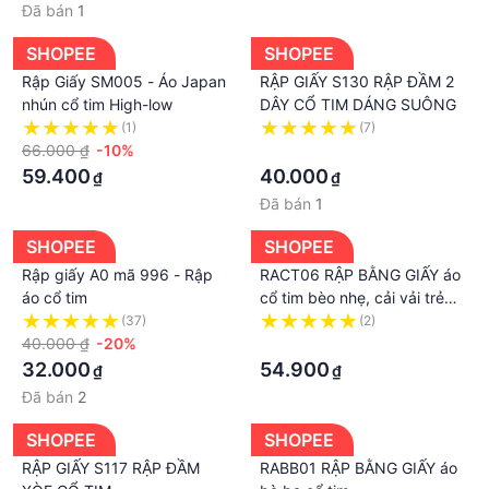
Đã bán
1
SHOPEE
SHOPEE
Rập Giấy SM005 - Áo Japan
RẬP GIẤY S130 RẬP ĐẦM 2
nhún cổ tim High-low
DÂY CỔ TIM DÁNG SUÔNG
(1)
(7)
66.000 ₫
-10%
·
59.400
40.000
₫
₫
Đã bán
1
SHOPEE
SHOPEE
Rập giấy A0 mã 996 - Rập
RACT06 RẬP BẰNG GIẤY áo
áo cổ tim
cổ tim bèo nhẹ, cải vải trẻ
đẹp
(37)
(2)
40.000 ₫
-20%
·
32.000
54.900
₫
₫
Đã bán
2
SHOPEE
SHOPEE
RẬP GIẤY S117 RẬP ĐẦM
RABB01 RẬP BẰNG GIẤY áo