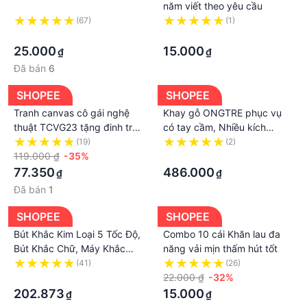
năm viết theo yêu cầu
👉 Rổ quay rau có đường kính: 22,5cm, Cao 15,5cm
(67)
(1)
👉 Chất liệu: Rổ được làm từ nhựa Polypropylene
·
·
plastic (PP) an toàn.
25.000
15.000
₫
₫
👉 Hàng chính hãng
Đã bán
6
👉 Cách sử dụng: Sau khi rửa sách rau, bỏ rau vào
cái rổ bên trong. Sau đó đậy nắp lại, cầm cái tay
SHOPEE
SHOPEE
quay xoay nhẹ. Cái rổ bên trong sẽ quay, lực ly tâm
Tranh canvas cô gái nghệ
Khay gỗ ONGTRE phục vụ
sẽ đẩy hết nước đi, thoát ra các lỗ nhỏ ở rổ bên
thuật TCVG23 tặng đinh treo
có tay cầm, Nhiều kích
tranh
thước phục vụ nhà hàng,
(19)
(2)
ngoài. Mở ra, rau khô ráo, sẵn sàng để dùng ngay.
119.000 ₫
-35%
khách sạn
·
#rổ_quay_rau
77.350
486.000
₫
₫
#rổ_quay_rau_ikea
Đã bán
1
#rổ_quay_rau_loại_nào_tốt
#quay_rau
SHOPEE
SHOPEE
#rổ_vắt_rau
Bút Khắc Kim Loại 5 Tốc Độ,
Combo 10 cái Khăn lau đa
#rổ_quay_rau_sống
Bút Khắc Chữ, Máy Khắc
năng vải mịn thấm hút tốt
#đồ_quay_rau
Chữ
(41)
(26)
#máy_quay_rau
·
22.000 ₫
-32%
#rổ_vắt_rau_sống
202.873
15.000
₫
₫