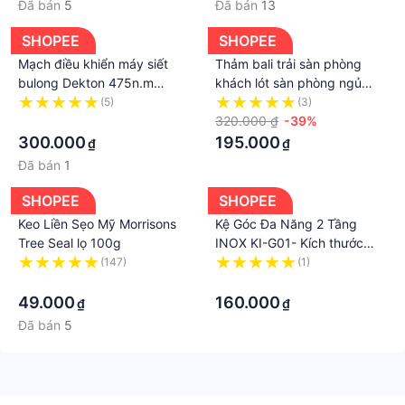
#quay_rau_sống
Đã bán
5
Đã bán
13
#rổ_vẩy_rau
SHOPEE
SHOPEE
#rổ_vắt_rau_ly_tâm
Mạch điều khiển máy siết
Thảm bali trải sàn phòng
#rổ_quay_rau_ly_tâm
bulong Dekton 475n.m
khách lót sàn phòng ngủ
#rổ_quay
không chổi than
decor trang trí phòng sofa
(5)
(3)
#rổ_quay_rau_của
·
thảm 2mx3m 5D nỉ lì cao
320.000 ₫
-39%
cấp - Sam-
300.000
195.000
₫
₫
Đã bán
1
SHOPEE
SHOPEE
Keo Liền Sẹo Mỹ Morrisons
Kệ Góc Đa Năng 2 Tầng
Tree Seal lọ 100g
INOX KI-G01- Kích thước
32x25x42cm
(147)
(1)
·
·
49.000
160.000
₫
₫
Đã bán
5