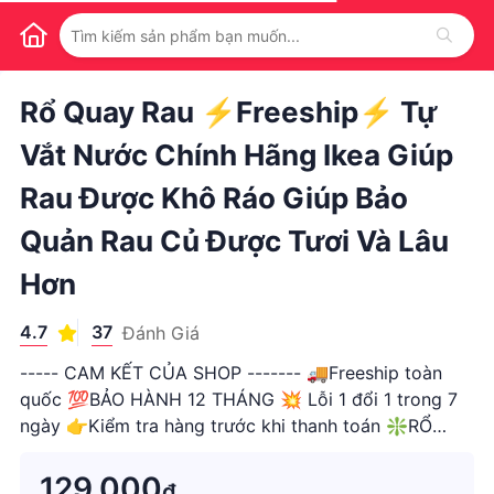
1
/
1
Rổ Quay Rau ⚡Freeship⚡ Tự
Vắt Nước Chính Hãng Ikea Giúp
Rau Được Khô Ráo Giúp Bảo
Quản Rau Củ Được Tươi Và Lâu
Hơn
4.7
37
Đánh Giá
----- CAM KẾT CỦA SHOP ------- 🚚Freeship toàn
quốc 💯BẢO HÀNH 12 THÁNG 💥 Lỗi 1 đổi 1 trong 7
ngày 👉Kiểm tra hàng trước khi thanh toán ❇️RỔ
QUAY CHÍNH HÃNG IKEA❇️ 👍Chân ái cho dành cho
mọi căn bếp đây ạ. Bình thường ăn rau sống mọi
129.000
₫