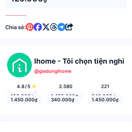
người thường sẽ vẩy rau, hoặc rử
Chia sẻ:
Ihome - Tôi chọn tiện nghi
@giadungihome
4.8
/
5
★
2.580
221
Đánh giá
Theo Dõi
Nhận xét
100.000
1.450.000
840.000
₫
₫
₫
1.450.000
340.000
1.450.000
₫
₫
₫