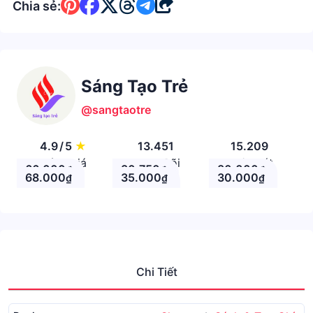
Chia sẻ:
Sáng Tạo Trẻ
@sangtaotre
4.9
/
5
★
13.451
15.209
Đánh giá
Theo Dõi
Nhận xét
66.000
80.750
80.000
₫
₫
₫
68.000
35.000
30.000
₫
₫
₫
Chi Tiết