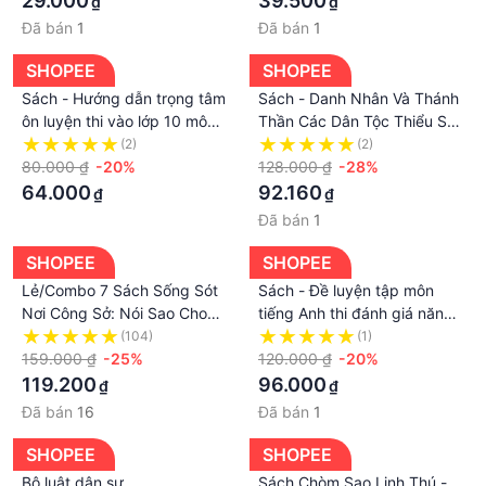
29.000
39.500
₫
₫
Đã bán
1
Đã bán
1
SHOPEE
SHOPEE
Sách - Hướng dẫn trọng tâm
Sách - Danh Nhân Và Thánh
ôn luyện thi vào lớp 10 môn
Thần Các Dân Tộc Thiểu Số
Ngữ Văn
Việt Nam
(2)
(2)
80.000 ₫
-20%
128.000 ₫
-28%
64.000
92.160
₫
₫
Đã bán
1
SHOPEE
SHOPEE
Lẻ/Combo 7 Sách Sống Sót
Sách - Đề luyện tập môn
Nơi Công Sở: Nói Sao Cho
tiếng Anh thi đánh giá năng
Ngầu + Nói Đi Ngại Gì + Xử
lực vào lớp 10 Chuyên Ngoại
(104)
(1)
Lý Nhanh Gọn Lẹ + Viết
159.000 ₫
-25%
Ngữ
120.000 ₫
-20%
email từ A - Z...
119.200
96.000
₫
₫
Đã bán
16
Đã bán
1
SHOPEE
SHOPEE
Bộ luật dân sự
Sách Chòm Sao Linh Thú -