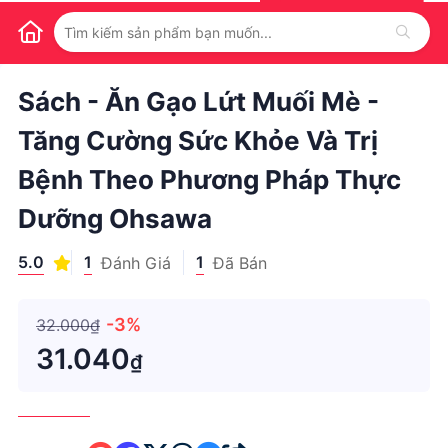
1
/
1
Sách - Ăn Gạo Lứt Muối Mè -
Tăng Cường Sức Khỏe Và Trị
Bệnh Theo Phương Pháp Thực
Dưỡng Ohsawa
5.0
1
1
Đánh Giá
Đã Bán
-3%
32.000₫
31.040
₫