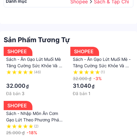
Danh mục
Shopee
Sách & Tạp Chí
Sản Phẩm Tương Tự
SHOPEE
SHOPEE
Sách - Ăn Gạo Lứt Muối Mè
Sách - Ăn Gạo Lứt Muối Mè -
Tăng Cường Sức Khỏe Và Trị
Tăng Cường Sức Khỏe Và Trị
Bệnh Theo Phương Pháp
Bệnh Theo Phương Pháp
(46)
(1)
Thực Dưỡng Ohsawa
·
Thực Dưỡng Ohsawa
32.000 ₫
-3%
32.000
31.040
₫
₫
Đã bán
3
Đã bán
1
SHOPEE
Sách - Nhập Môn Ăn Cơm
Gạo Lứt Theo Phương Pháp
Ohsawa
(2)
25.000 ₫
-18%