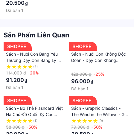
20.500
₫
Đã bán
1
Sản Phẩm Liên Quan
SHOPEE
SHOPEE
Sách - Nuôi Con Bằng Yêu
Sách - Nuôi Con Không Độc
Thương Dạy Con Bằng Lý Trí
Đoán - Dạy Con Không
tái bản 2022
Trừng Phạt - AZB
(5)
·
114.000 ₫
-20%
128.000 ₫
-25%
91.200
₫
96.000
₫
Đã bán
1
Đã bán
1
SHOPEE
SHOPEE
Sách - Bộ Thẻ Flashcard Việt
Sách - Graphic Classics -
Hà Chủ Đề Quốc Kỳ Các
The Wind in the Willows - Gió
Quốc Gia/ Nước Trên Thế
qua rặng liễu
(1)
(9)
Giới - Song Ngữ Việt Anh -
58.000 ₫
-50%
79.000 ₫
-50%
Tên thủ đô