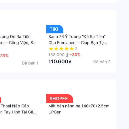
TIKI
ưởng Đẻ Ra Tiền
Sách 76 Ý Tưởng “Đẻ Ra Tiền"
cer - Công Việc, Sự
Cho Freelancer - Giúp Bạn Tự Do
Money Mind
Kiếm Tiền Online Tại Nhà
(1)
158.000 ₫
-30%
-35%
110.600
Đã bán
3
₫
Đã bán
1
₫
SHOPEE
 Thoại Nắp Gập
Mặt bàn nâng hạ 140*70*2.5cm
n Tay Hình Tai Gấu
UPGen
Có Dây Đeo Xỏ Hạt
·
·