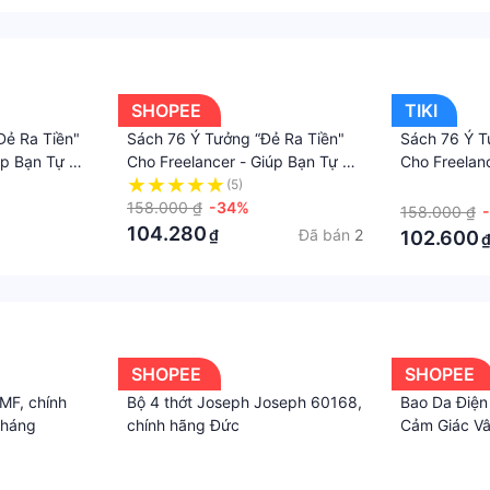
SHOPEE
TIKI
Đẻ Ra Tiền"
Sách 76 Ý Tưởng “Đẻ Ra Tiền"
Sách 76 Ý T
úp Bạn Tự Do
Cho Freelancer - Giúp Bạn Tự Do
Cho Freelan
i Nhà
Kiếm Tiền Online Tại Nhà
Giàu Có Và 
(5)
·
158.000 ₫
-34%
158.000 ₫
104.280
Đã bán
2
₫
102.600
SHOPEE
SHOPEE
MF, chính
Bộ 4 thớt Joseph Joseph 60168,
Bao Da Điện
tháng
chính hãng Đức
Cảm Giác Vâ
Dễ Thương 
·
·
Cho Vivo X
·
·