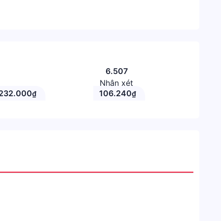
6.507
Nhận xét
232.000
106.240
₫
₫