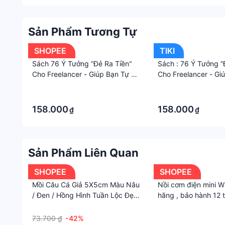
Sản Phẩm Tương Tự
SHOPEE
TIKI
Sách 76 Ý Tưởng “Đẻ Ra Tiền"
Sách : 76 Ý Tưởng “
Cho Freelancer - Giúp Bạn Tự Do
Cho Freelancer - Gi
Kiếm Tiền Online Tại Nhà
Kiếm Tiền Online Tạ
·
·
·
·
158.000
158.000
₫
₫
Sản Phẩm Liên Quan
SHOPEE
SHOPEE
Mồi Câu Cá Giả 5X5cm Màu Nâu
Nồi cơm điện mini W
/ Đen / Hồng Hình Tuần Lộc Đẹp
hãng , bảo hành 12 
Mắt Tiện Dụng
·
·
73.700 ₫
-42%
·