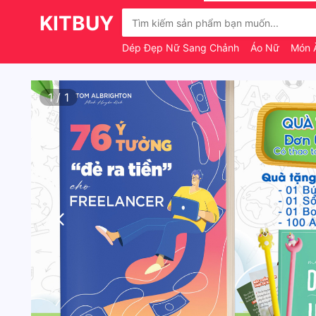
KITBUY
Dép Đẹp Nữ Sang Chảnh
Áo Nữ
Món 
1
/
1