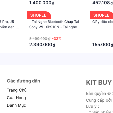
1.400.000
452.108
₫
₫
SHOPEE
SHOPEE
 Pro, J5
- Tai Nghe Bluetooth Chụp Tai
Giày đốc xí
 viền đen in
Sony WH-XB910N - Tai nghe
Over-ear ExtraBass Chống Ồn
·
·
3.490.000 ₫
-32%
·
2.390.000
155.000
₫
₫
Các đường dẫn
KIT BUY
Trang Chủ
Bản quyền ©
Cửa Hàng
Cung cấp bởi
Danh Mục
Lưu ý :
* Sản phẩm 