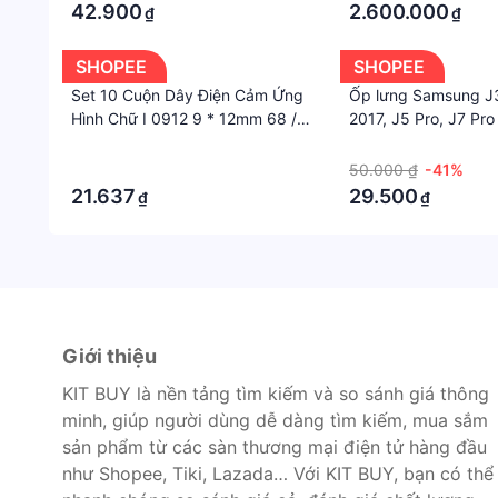
42.900
2.600.000
₫
₫
SHOPEE
SHOPEE
Set 10 Cuộn Dây Điện Cảm Ứng
Ốp lưng Samsung J3
Hình Chữ I 0912 9 * 12mm 68 /
2017, J5 Pro, J7 Pro
100 / 150 / 220 / 330 / 470UH
hình Liverpool FC
·
·
Chuyên Dụng
·
50.000 ₫
-41%
21.637
29.500
₫
₫
Giới thiệu
KIT BUY là nền tảng tìm kiếm và so sánh giá thông
minh, giúp người dùng dễ dàng tìm kiếm, mua sắm
sản phẩm từ các sàn thương mại điện tử hàng đầu
như Shopee, Tiki, Lazada… Với KIT BUY, bạn có thể