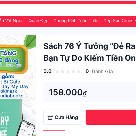
Ăn Vặt Ngon
Quần Đẹp
Gương Kính Toàn Thân
Dép Sục Crocs H
Sách 76 Ý Tưởng “Đẻ Ra 
Bạn Tự Do Kiếm Tiền Onl
0.0
0
Đánh Giá
158.000
₫
Cửa Hàng