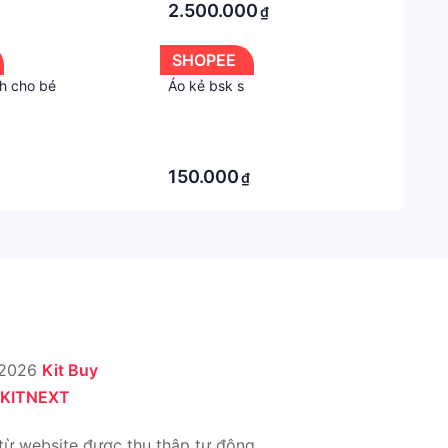
2.500.000
₫
SHOPEE
ch cho bé
Áo kẻ bsk s
·
·
150.000
₫
 2026
Kit Buy
KITNEXT
từ website được thu thập tự động.