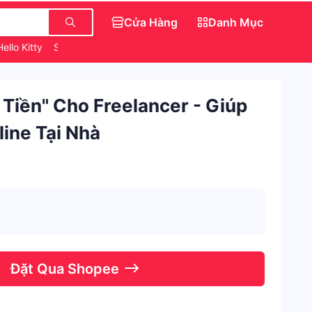
Cửa Hàng
Danh Mục
ello Kitty
Săn IPhone 0 Đồng
Váy Đẹp Cho Nữ
Tiền" Cho Freelancer - Giúp
ine Tại Nhà
Đặt Qua Shopee