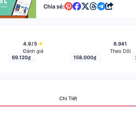
Chia sẻ:
4.9
/
5
★
6.941
Đánh giá
Theo Dõi
69.120
158.000
₫
₫
Chi Tiết