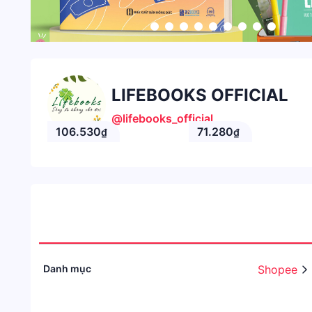
LIFEBOOKS OFFICIAL
@lifebooks_official
106.530
71.280
₫
₫
Danh mục
Shopee