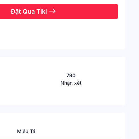
Đặt Qua Tiki
790
Nhận xét
Miêu Tả
Danh