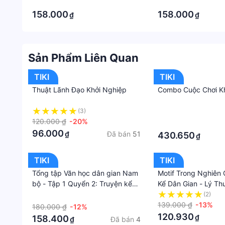
·
·
Thông tin sản phẩm:
158.000
158.000
₫
₫
NHÀ PHÁT HÀNH: Bizbooks
NĂM XUẤT BẢN: 2023
NHÀ XUẤT BẢN: Hồng Đức
Sản Phẩm Liên Quan
TÁC GIẢ: Tom Albrighton
KÍCH THƯỚC: 14x20.5
TIKI
TIKI
SỐ TRANG: 228Giá sản phẩm trên Tiki đã bao gồm t
Thuật Lãnh Đạo Khởi Nghiệp
Combo Cuộc Chơi K
phát sinh thêm chi phí khác như phí vận chuyển, ph
(3)
·
120.000 ₫
-20%
·
96.000
Đã bán
51
₫
430.650
₫
TIKI
TIKI
Tổng tập Văn học dân gian Nam
Motif Trong Nghiên
bộ - Tập 1 Quyển 2: Truyện kể
Kể Dân Gian - Lý Th
dân gian Nam bộ
Dụng
·
(2)
139.000 ₫
-13%
180.000 ₫
-12%
120.930
₫
158.400
Đã bán
4
₫