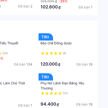
-34%
158.000 ₫
-35%
Đã bán
2
₫
102.600
Công
Đã bán
1
₫
ty
phát
hành
BIZBO
TIKI
ẩm, hình thức và địa chỉ giao hàng mà có thể
Ngày
 Tiểu Thuyết
Bào chế Đông dược
xuất
 từ nước ngoài có giá trị trên 1 triệu đồng).....
bản
(34)
(4)
2023-
6%
·
08-
120.000
Đã bán
134
Đã bán
19
₫
08
16:35:
TIKI
Loại
c Làm Chủ Thời
Phụ Nữ Lãnh Đạo Bằng Yêu
bìa
Thương
(10)
Bìa
·
mềm
94.400
Đã bán
78
₫
Đã bán
1