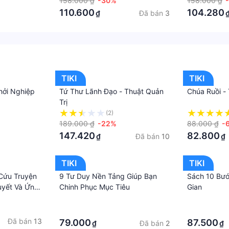
158.000 ₫
-30%
158.000 ₫
110.600
104.280
Đã bán
3
₫
TIKI
TIKI
huế theo luật hiện hành. Bên cạnh đó, tuỳ vào loại sản ph
hởi Nghiệp
Tứ Thư Lãnh Đạo - Thuật Quản
Chúa Ruồi -
ụ phí hàng cồng kềnh, thuế nhập khẩu (đối với đơn hàng giao
Trị
(2)
189.000 ₫
-22%
88.000 ₫
-
147.420
82.800
Đã bán
10
₫
₫
TIKI
TIKI
 Cứu Truyện
9 Tư Duy Nền Tảng Giúp Bạn
Sách 10 Bướ
uyết Và Ứng
Chinh Phục Mục Tiêu
Gian
·
·
·
·
Đã bán
13
79.000
87.500
Đã bán
2
₫
₫