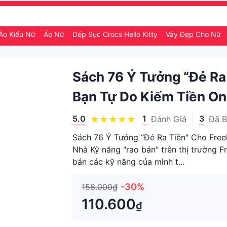
Áo Kiểu Nữ
Áo Nữ
Dép Sục Crocs Hello Kitty
Váy Đẹp Cho Nữ
Sách 76 Ý Tưởng “Đẻ Ra 
Bạn Tự Do Kiếm Tiền Onl
5.0
1
3
Đánh Giá
Đã 
Sách 76 Ý Tưởng “Đẻ Ra Tiền" Cho Freel
Nhà Kỹ năng "rao bán" trên thị trường F
bán các kỹ năng của mình t...
-30%
158.000₫
110.600
₫