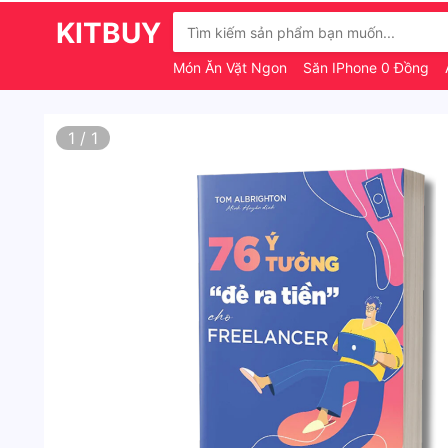
KITBUY
Món Ăn Vặt Ngon
Săn IPhone 0 Đồng
1
/
1