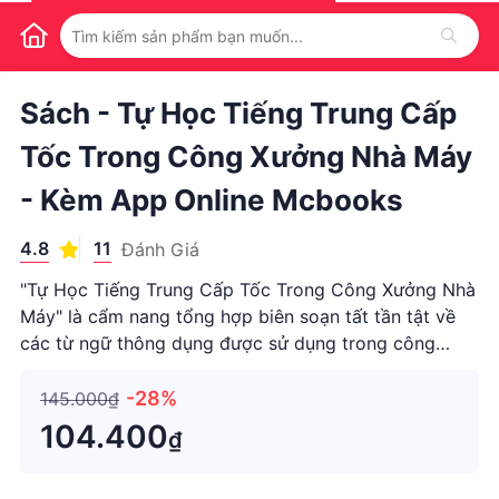
1
/
1
Sách - Tự Học Tiếng Trung Cấp
Tốc Trong Công Xưởng Nhà Máy
- Kèm App Online Mcbooks
4.8
11
Đánh Giá
"Tự Học Tiếng Trung Cấp Tốc Trong Công Xưởng Nhà
Máy" là cẩm nang tổng hợp biên soạn tất tần tật về
các từ ngữ thông dụng được sử dụng trong công
xưởng nhà máy, giúp bạn giao tiếp tự tin trong môi
trường làm việc chỉ sau 2 tháng. Cuốn "Tự Học Tiếng
-28%
145.000₫
Trung Cấp Tốc Tr
104.400
₫