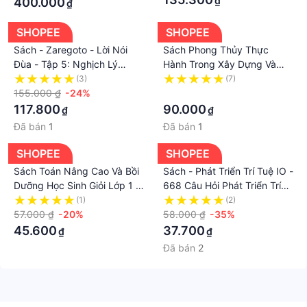
₫
400.000
₫
SHOPEE
SHOPEE
Sách - Zaregoto - Lời Nói
Sách Phong Thủy Thực
Đùa - Tập 5: Nghịch Lý
Hành Trong Xây Dựng Và
Quân Xúc Xắc 2 - Lời Bao
Kiến Trúc Nhà Ở
(3)
(7)
Biện Của Kẻ Thất Bại
155.000 ₫
-24%
·
117.800
90.000
₫
₫
Đã bán
1
Đã bán
1
SHOPEE
SHOPEE
Sách Toán Nâng Cao Và Bồi
Sách - Phát Triển Trí Tuệ IO -
Dưỡng Học Sinh Giỏi Lớp 1 -
668 Câu Hỏi Phát Triển Trí
Nâng Cao Kiến Thức Ngoài
Thông Minh Cho Trẻ - Tập 3
(1)
(2)
Chương Trình Trên Lớp
57.000 ₫
-20%
58.000 ₫
-35%
45.600
37.700
₫
₫
Đã bán
2