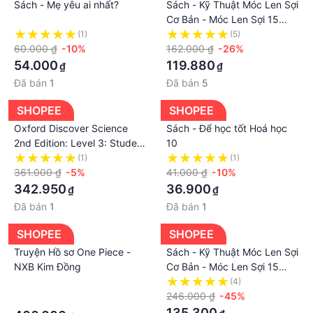
Sách - Mẹ yêu ai nhất?
Sách - Kỹ Thuật Móc Len Sợi
Cơ Bản - Móc Len Sợi 15
Mẫu Thời Trang - Móc Len
(1)
(5)
60.000 ₫
-10%
Sợi Tấm Lót, Thảm
162.000 ₫
-26%
54.000
119.880
₫
₫
Đã bán
1
Đã bán
5
SHOPEE
SHOPEE
Oxford Discover Science
Sách - Để học tốt Hoá học
2nd Edition: Level 3: Student
10
Book With Online Practice
(1)
(1)
361.000 ₫
-5%
41.000 ₫
-10%
342.950
36.900
₫
₫
Đã bán
1
Đã bán
1
SHOPEE
SHOPEE
Truyện Hồ sơ One Piece -
Sách - Kỹ Thuật Móc Len Sợi
NXB Kim Đồng
Cơ Bản - Móc Len Sợi 15
Mẫu - Móc Len Sợi Tấm Lót -
·
(4)
Móc Len Sợi Hè Thu - Móc
246.000 ₫
-45%
·
Len Sợi Xuân Hè
135.300