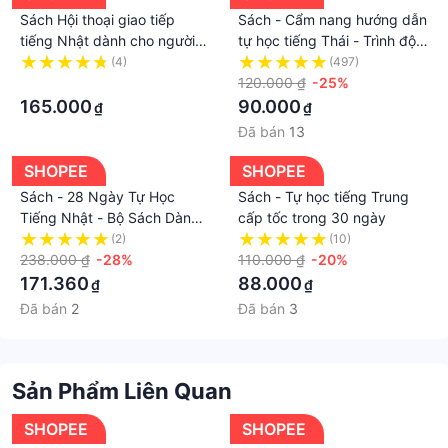
Sách Hội thoại giao tiếp
Sách - Cẩm nang hướng dẫn
- Nhà xuất bản Nhà Xuất Bản Hồng Đức
tiếng Nhật dành cho người
tự học tiếng Thái - Trình độ
- Tác giả Diễm Hương
tự học
Sơ cấp - Trung cấp
(4)
(497)
- Loại bìa Bìa mềm
·
120.000 ₫
-25%
- Số trang 250
165.000
90.000
₫
₫
- Ngày xuất bản 2020
Đã bán
13
#sachngoaingu, #sachngoaivan, #sachgiaoduc,
#mcbooks, #nhasachonline, #giaotrinhhanngu,
SHOPEE
SHOPEE
#tiengtrungcongxuong, #giaotrinhboya,
Sách - 28 Ngày Tự Học
Sách - Tự học tiếng Trung
#tuvungtiengtrung, #sachtiengtrung,
Tiếng Nhật - Bộ Sách Dành
cấp tốc trong 30 ngày
#hoctiengtrungcoban, #hoctiengtrungquoc,
Cho Người Mới Bắt Đầu
(2)
(10)
Mcbooks
238.000 ₫
-28%
110.000 ₫
-20%
#tuhoctiengtrung, #tiengtrunggiaotiep,
171.360
88.000
₫
₫
#joyfulchinesevuihoctiengtrung, #tapvietchuhan
Đã bán
2
Đã bán
3
Sản Phẩm Liên Quan
SHOPEE
SHOPEE