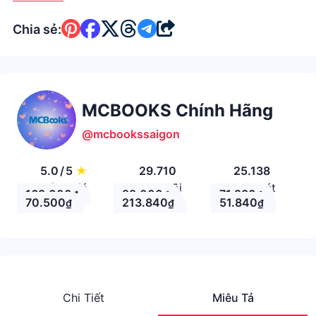
Chia sẻ:
MCBOOKS Chính Hãng
@mcbookssaigon
5.0
/
5
★
29.710
25.138
Đánh giá
Theo Dõi
Nhận xét
168.000
99.000
71.280
₫
₫
₫
70.500
213.840
51.840
₫
₫
₫
Chi Tiết
Miêu Tả