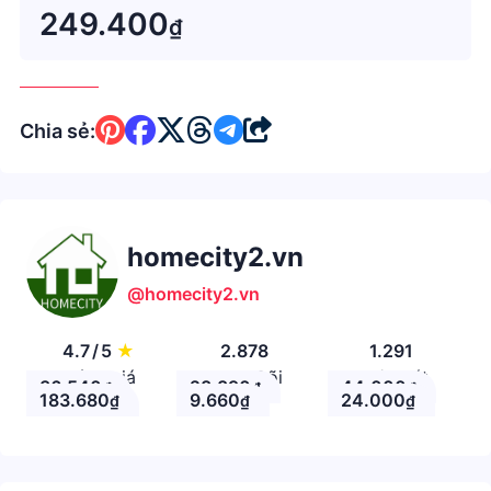
giờ Máy bơm:
249.400
₫
Chia sẻ:
homecity2.vn
@homecity2.vn
4.7
/
5
★
2.878
1.291
Đánh giá
Theo Dõi
Nhận xét
36.540
28.890
44.000
₫
₫
₫
183.680
9.660
24.000
₫
₫
₫