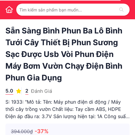
1
/
1
Sẵn Sàng Bình Phun Ba Lô Bình
Tưới Cây Thiết Bị Phun Sương
Sạc Được Usb Vòi Phun Điện
Máy Bơm Vườn Chạy Điện Bình
Phun Gia Dụng
5.0
2
Đánh Giá
S: 1933: "Mô tả: Tên: Máy phun điện di động / Máy
thổi cây trồng vườn Chất liệu: Tay cầm ABS, HDPE
Điện áp đầu ra: 3.7V Sản lượng hiện tại: 1A Công suất
đầu ra: 4.8W Pin: 2400mAh 3.7V Công suất: 5L Thời
gian sử dụng: khoảng 2-3 giờ Thời gian sạc: khoảng 4
-37%
394.000₫