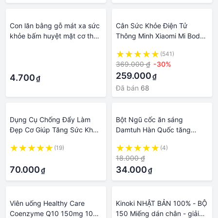
Con lăn bằng gỗ mát xa sức
Cân Sức Khỏe Điện Tử
khỏe bấm huyệt mặt cơ thể
Thông Minh Xiaomi Mi Body
giảm căng thẳng thư giãn
Scale 2 / Mi Scale 2 Kết Nối
·
(541)
Spa mới
Điện Thoại / Cân Etekcity
369.000 ₫
-30%
·
EB4047C / ESF14
259.000
₫
4.700
₫
Đã bán
68
Dụng Cụ Chống Đẩy Làm
Bột Ngũ cốc ăn sáng
Đẹp Cơ Giúp Tăng Sức Khỏe
Damtuh Hàn Quốc tăng
Chuẩn Sport, Dụng Cụ Tập
cường sức khỏe, làm đẹp da
(19)
(4)
Gym Tại Nhà, Hỗ Trợ Hít Đất
giảm cân
·
18.000 ₫
70.000
34.000
₫
₫
Viên uống Healthy Care
Kinoki NHẬT BẢN 100% - BỘ
Coenzyme Q10 150mg 100
150 Miếng dán chân - giải