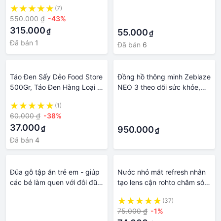
KHỎE, HỆ MIỄN DỊCH
mạch và các hạt ngũ cốc –
(7)
·
Thanh năng lượng thay thế
550.000 ₫
-43%
·
các bữa ăn tiện lợi, tốt cho
315.000
₫
sức khỏe, phù hợp với người
55.000
₫
bận rộn, tập luyện thể thể
Đã bán
1
Đã bán
6
thao
Táo Đen Sấy Dẻo Food Store
Đồng hồ thông minh Zeblaze
500Gr, Táo Đen Hàng Loại 1
NEO 3 theo dõi sức khỏe,
Thơm Ngon Tốt Cho Sức
chống nước, thời gian sử
(1)
·
Khỏe
dụng lên tới 20 ngày
60.000 ₫
-38%
·
37.000
₫
950.000
₫
Đã bán
4
Đũa gỗ tập ăn trẻ em - giúp
Nước nhỏ mắt refresh nhân
các bé làm quen với đôi đũa
tạo lens cận rohto chăm sóc
CTH766 - Đũa gỗ Việt Nam
sức khỏe mắt giảm khô mỏi
·
(37)
siêu sạch, không chất độc
mắt
75.000 ₫
-1%
·
hại - An toàn cho sức khỏe