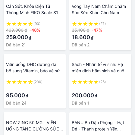
Cân Sức Khỏe Điện Tử
Vòng Tay Nam Châm Chăm
Thông Minh FIKO Scale S1
Sóc Sức Khỏe Cho Nam
(90)
(27)
499.000 ₫
-48%
35.100 ₫
-47%
259.000
18.600
₫
₫
Đã bán
21
Đã bán
2
Viên uống DHC dưỡng da,
Sách - Nhân tố vi sinh: Hệ
bổ sung Vitamin, bảo vệ sức
miễn dịch bẩm sinh và cuộc
khỏe Nhật Bản
cách mạng về sức khỏe
(290)
(26)
đang đến
·
·
95.000
200.000
₫
₫
Đã bán
24
Đã bán
1
NOW ZINC 50 MG - VIÊN
BANU Bơ Đậu Phộng – Hạt
UỐNG TĂNG CƯỜNG SỨC
Dẻ - Thanh protein Yến