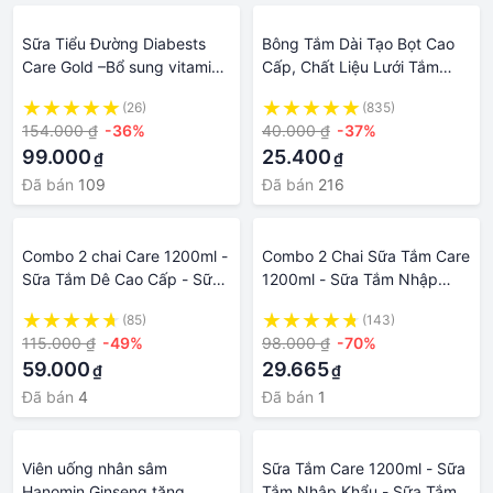
Sữa Tiểu Đường Diabests
Bông Tắm Dài Tạo Bọt Cao
Care Gold –Bổ sung vitamin
Cấp, Chất Liệu Lưới Tắm
và khoáng chất giúp tăng
Nhập Khẩu Cao Cấp Và An
(26)
(835)
cường sức đề kháng hệ tiêu
Toàn Cho Sức Khỏe
154.000 ₫
-36%
40.000 ₫
-37%
hóa khỏe mạnh
99.000
25.400
₫
₫
Đã bán
109
Đã bán
216
Combo 2 chai Care 1200ml -
Combo 2 Chai Sữa Tắm Care
Sữa Tắm Dê Cao Cấp - Sữa
1200ml - Sữa Tắm Nhập
Tắm Nhập Khẩu - Sữa Tắm
Khẩu - Sữa Tắm Cao Cấp
(85)
(143)
Cao Cấp Thái Lan - Sức
Thái Lan - Sức Khỏe & Làm
115.000 ₫
-49%
98.000 ₫
-70%
Khỏe & Làm Đẹp - Tắm &
Đẹp - Tắm Chăm Sóc Cơ
59.000
29.665
₫
₫
Chăm Sóc Cơ Thể - Chăm
Thể - Chăm Sóc Da
Sóc Da - Đồ Dùng Nhà Tắm
Đã bán
4
Đã bán
1
– Chăm Sóc Cá Nhân
Viên uống nhân sâm
Sữa Tắm Care 1200ml - Sữa
Hanomin Ginseng tăng
Tắm Nhập Khẩu - Sữa Tắm