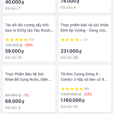
74.000
₫
40.000
₫
Đã bán
4
Đã bán
7
Táo đỏ tân cương sấy khô
Thực phẩm bảo vệ sức khỏe
size to 500g táo Tàu thượng
Định Áp Vương - Dùng cho
hạng tốt cho sức khỏe, quả
người huyết áp cao
(73)
(2)
chắc dẻo mềm ngọt Thiên
118.000 ₫
-50%
·
Đường Ăn Vặt
59.000
231.000
₫
₫
Đã bán
21
Đã bán
28
Thực Phẩm Bảo Vệ Sức
Tỏi Kim Cương Đông Á -
Khỏe Bổ Sung Nước, Điện
Combo 3 hộp tỏi đen cô đơn
Giải, Vitamin Vis-La Hộp 10
300G - SX theo công nghệ
·
(89)
gói
Nhật Bản, hỗ trợ tốt cho sức
1.500.000 ₫
-23%
69.000 ₫
-1%
khỏe
1.160.000
₫
68.000
₫
Đã bán
15
Đã bán
3