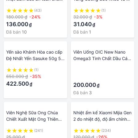
sức khỏe
Bệnh Theo Phương Pháp
(43)
(1)
Thực Dưỡng Ohsawa
180.000 ₫
-24%
32.000 ₫
-3%
136.000
31.040
₫
₫
Đã bán
10
Đã bán
1
Yến sào Khánh Hòa cao cấp
Viên Uống OIC New Nano
Đệ Nhất Yến Sasuke 50g 5
Omega3 Tinh Chất Dầu Cá
tổ yến sợi ngắn tác dụng bồi
Hồi Tăng Cường Thị Lực,
(1)
·
bổ, tốt cho sức khỏe
Chăm Sóc Sức Khỏe Tim
650.000 ₫
-35%
·
Mạch
422.500
₫
200.000
₫
Đã bán
3
Viên Nghệ Sữa Ong Chúa
Nhiệt ẩm kế Xiaomi Mijia Gen
Chiết Xuất Mật Ong Thiên
2 đo nhiệt độ, độ ẩm chính
Nhiên An Toàn Cho Sức
xác, thiết bị cần thiết bảo vệ
(241)
(234)
Khỏe
sức khỏe gia đình, trẻ nhỏ
25.000 ₫
120.000 ₫
-26%