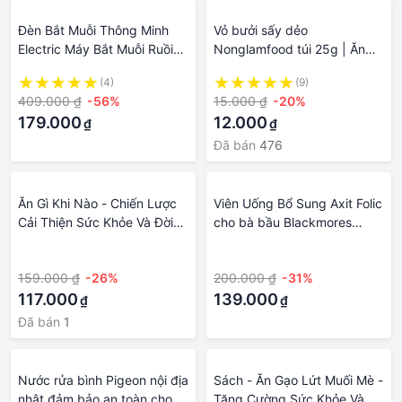
Đèn Bắt Muỗi Thông Minh
Vỏ bưởi sấy dẻo
Electric Máy Bắt Muỗi Ruồi
Nonglamfood túi 25g | Ăn
Công Nghệ Đèn LED Không
vặt tốt cho sức khỏe |
(4)
(9)
Dùng Hóa Chất Bảo Vệ Sức
Healthy Snack | Ăn vặt văn
409.000 ₫
-56%
15.000 ₫
-20%
Khỏe Gia Đình
phòng | Trái cây sấy dẻo
179.000
12.000
₫
₫
dinh dưỡng ăn liền | Ăn vặt
giảm cân & giữ dáng | Ăn
Đã bán
476
vặt đẹp da
Ăn Gì Khi Nào - Chiến Lược
Viên Uống Bổ Sung Axit Folic
Cải Thiện Sức Khỏe Và Đời
cho bà bầu Blackmores
Sống Bằng Thực Phẩm
Folate 90 viên của Úc, hỗ trợ
·
·
sức khỏe bà bầu - TD Shop
159.000 ₫
-26%
200.000 ₫
-31%
117.000
139.000
₫
₫
Đã bán
1
Nước rửa bình Pigeon nội địa
Sách - Ăn Gạo Lứt Muối Mè -
nhật đảm bảo an toàn cho
Tăng Cường Sức Khỏe Và Trị