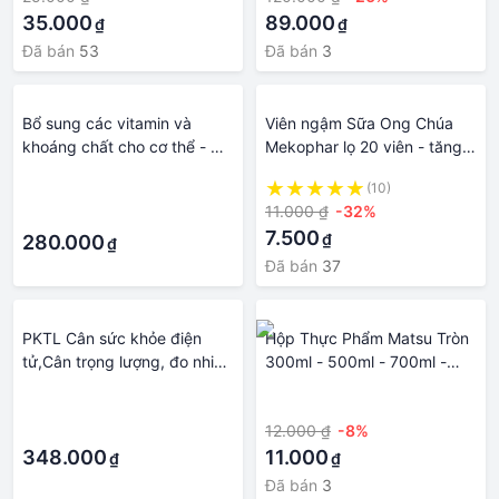
35.000
89.000
₫
₫
Đã bán
53
Đã bán
3
Bổ sung các vitamin và
Viên ngậm Sữa Ong Chúa
khoáng chất cho cơ thể - Hỗ
Mekophar lọ 20 viên - tăng
trợ bồi bổ sức khỏe, giúp ăn
cường sức khỏe cho bé
·
(10)
ngon, nâng cao sức đề
11.000 ₫
-32%
·
kháng - Viên Uống Bổ Tổng
7.500
₫
Hợp DMAX, hộp 60 viên
280.000
₫
Đã bán
37
PKTL Cân sức khỏe điện
Hộp Thực Phẩm Matsu Tròn
tử,Cân trọng lượng, đo nhiệt
300ml - 500ml - 700ml -
độ phòng
900ml - 1400ml - 1800ml -
·
·
2300ml Nhựa Duy Tân Dùng
·
12.000 ₫
-8%
Để Đựng Thực Phẩm Khô,
348.000
An Toàn Cho Sức Khỏe
11.000
₫
₫
Người Tiêu Dùng
Đã bán
3