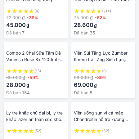
cường bổi bổ sức khỏe
Cao Cấp Thái Lan - Sức
(4)
(214)
Khỏe & Làm Đẹp - Tắm
72.000 ₫
-38%
75.000 ₫
-62%
Chăm Sóc Cơ Thể - Chăm
45.000
28.600
₫
₫
Sóc Da - Đồ Dùng Nhà Tắm
- Làm Đẹp - Chăm Sóc Cá
Đã bán
7
Đã bán
35
Nhân
Combo 2 Chai Sữa Tắm Dê
Viên Sủi Tăng Lực Zumber
Vanessa Rose 8x 1200ml -
Koreextra Tăng Sinh Lực,
Chăm Sóc Da - Đồ Dùng
Giảm Mệt Mỏi - Tăng Cường
(15)
(8)
Nhà Tắm-- Sữa Tắm Dê Cao
Sức Khỏe - Tuyp 20 viên
69.000 ₫
-59%
99.000 ₫
-30%
Cấp - Sữa Tắm Nhập Khẩu –
28.000
69.000
₫
₫
Chăm Sóc Cá Nhân –Làm
Đẹp-- Sữa Tắm Cao Cấp
Đã bán
154
Đã bán
5
Thái Lan - Sức Khỏe & Làm
Đẹp- - Tắm & Chăm Sóc Cơ
Thể
Ly tre khắc chú đại bi, ly tre
Viên uống sụn vi cá mập
khắc lazer an toàn sức khỏe,
Chondroitin hỗ trợ xương
thân thiện môi trường -TẶNG
khớp, tăng cường sức khỏe
(52)
(32)
LÓT LY TRE + ỐNG HÚT -
gói 20 ngày Nhật Bản
·
·
cốc thờ