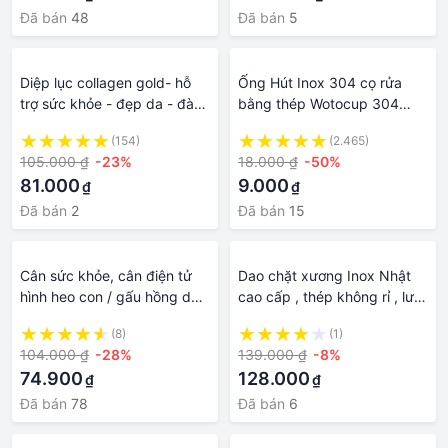
Đã bán
48
Đã bán
5
Diệp lục collagen gold- hỗ
Ống Hút Inox 304 cọ rửa
trợ sức khỏe - đẹp da - đào
bằng thép Wotocup 304
thải độc tố 1 hộp 30 gói
Cao Cấp Không Gỉ Sét An
(154)
(2.465)
Toàn Sức Khỏe, Bảo vệ Môi
105.000 ₫
-23%
18.000 ₫
-50%
Trường
81.000
9.000
₫
₫
Đã bán
2
Đã bán
15
Cân sức khỏe, cân điện tử
Dao chặt xương Inox Nhật
hình heo con / gấu hồng dễ
cao cấp , thép không rỉ , lưỡi
thương tải trọng tối đa
dao bén kích thước lớn cán
(8)
(1)
180kG
inox rất bền dễ cầm ,sạch sẽ
104.000 ₫
-28%
139.000 ₫
-8%
an toàn cho sức khỏe
74.900
128.000
₫
₫
Đã bán
78
Đã bán
6