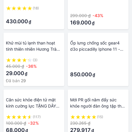
viên Coq10 hỗ trợ sức khỏe
độc gan - nội tiết tố,cân
(18)
·
tim mạch
bằng sức khỏe, dán ở gan
·
299.000 ₫
-43%
bàn chân có thể hút hết chất
430.000
₫
độc trong cơ thể massage
169.000
₫
chân Kinoki NHẬT BẢN
Khử mùi tủ lạnh than hoạt
Ốp lưng chống sốc gear4
tính thiên nhiên Hương Trà
d3o piccadilly Iphone 11 -
Xanh giúp khử mùi hôi diệt
icb61pic, cam kết hàng
(3)
·
khuẩn hiểu quả an toàn sức
đúng mô tả, chất lượng đảm
45.000 ₫
-36%
·
khỏe K90
bảo an toàn đến sức khỏe
29.000
₫
người sử dụng, đa dạng mẫu
850.000
₫
mã, màu sắc, kích cỡ
Đã bán
29
Cân sức khỏe điện tử mặt
Mới PR gối nằm đẩy sức
kính cường lực TẶNG DÂY
khỏe người đàn ông tập thể
ĐO EO
dục thiết bị nâng cao tay tay
(117)
(15)
tay bánh xe chuyên nghiệp
100.000 ₫
-32%
230.265 ₫
kiểm soát kiểm soát kiểm
68.000
279.917
₫
₫
soát