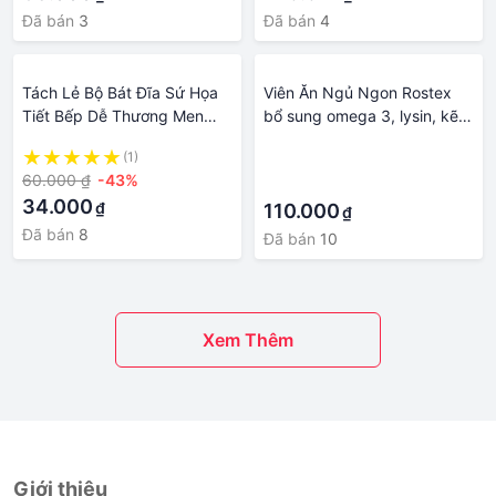
Đã bán
3
Đã bán
4
Tách Lẻ Bộ Bát Đĩa Sứ Họa
Viên Ăn Ngủ Ngon Rostex
Tiết Bếp Dễ Thương Men
bổ sung omega 3, lysin, kẽm
Sáng Đep Dày Dặn An Toàn
zinc giảm mất ngủ, ăn ngon,
(1)
·
Sức Khỏe Gosumi HTB01
ngủ ngon, tăng cường sức
60.000 ₫
-43%
·
khỏe- Chai 60 v
34.000
₫
110.000
₫
Đã bán
8
Đã bán
10
Xem Thêm
Giới thiệu