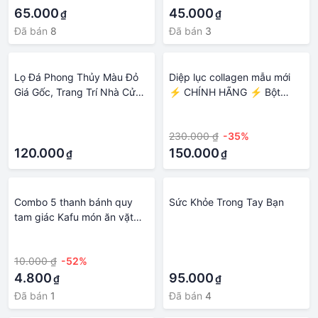
65.000
45.000
₫
₫
Đã bán
8
Đã bán
3
Lọ Đá Phong Thủy Màu Đỏ
Diệp lục collagen mẫu mới
Giá Gốc, Trang Trí Nhà Cửa,
⚡ CHÍNH HÃNG ⚡ Bột
Thu Hút Tài Lộc, Tăng
uống diệp lục tảo biển
·
·
Cường Sức Khỏe,... 300g
collagen hỗ trợ tăng cường
·
230.000 ₫
-35%
sức khỏe cho nữ giới
120.000
150.000
₫
₫
Combo 5 thanh bánh quy
Sức Khỏe Trong Tay Bạn
tam giác Kafu món ăn vặt
dinh dưỡng giòn ngon tốt
·
·
cho sức khỏe
10.000 ₫
-52%
·
4.800
95.000
₫
₫
Đã bán
1
Đã bán
4