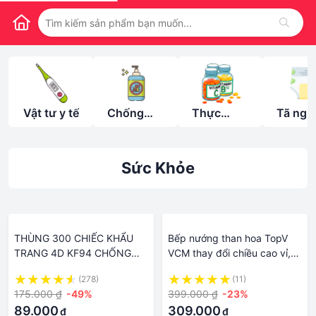
Vật tư y tế
Chống
Thực
Tã ngư
muỗi &
phẩm
lớn
xua đuổi
chức
côn trùng
năng
Sức Khỏe
THÙNG 300 CHIẾC KHẨU
Bếp nướng than hoa TopV
TRANG 4D KF94 CHỐNG
VCM thay đổi chiều cao vỉ,
BỤI MỊN, KHÁNG KHUẨN
Inox không gỉ sét, chống
(278)
(11)
BẢO VỆ SỨC KHỎE BAN VÀ
cháy thực phẩm, an toàn
175.000 ₫
-49%
399.000 ₫
-23%
GIA ĐÌNH
sức khỏe
89.000
309.000
₫
₫