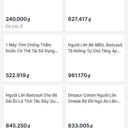
Mạch có đốm nâu nhẹ
Không Thấm Nước
·
·
quần/Người Lớn Tã/Tã
·
·
không kiểm soát quần/Túi
240.000
tã/tã Dành Cho Người Lớn
627.417
₫
₫
bé
Đã bán
5
1 Máy Tính Chống Thấm
Người Lớn Bé ABDL Bodysuit
Nước Có Thể Tái Sử Dụng
Tã Không Tự Chủ Tăng Áp
Tã Có Thể Giặt Tã Dành Cho
Miếng Lót Huấn Luyện Quần
·
·
Người Lớn Cao Tuổi Cung
Và Bộ Đồ Ngủ Bộ
·
·
Cấp
522.919
961.170
₫
₫
Người Lớn Bodysuit Cho Bé
Dinsaur Cotton Người Lớn
Gái Ẻo Lả Tích Tắc Đáy Quần
Onesie Bộ Đồ Ngủ Áo Liền
Bộ Đồ Ngủ ABDL Onesie Và
Quần Người Lớn Bé
·
·
Nhựa PVC Vỏ Tã Bộ
Jumpsuit Tã Người Yêu Và
·
·
Ẻo Lả Người Lớn Bé Onesie
845.250
833.005
₫
₫