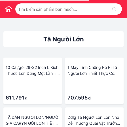
Tã Người Lớn
10 Cái/gói 26-32 Inch L Kích
1 Máy Tính Chống Rò Rỉ Tã
Thước Lớn Dùng Một Lần Tã
Người Lớn Thiết Thực Có
Người Lớn Bên Chống Rò Rỉ
Thể Tái Sử Dụng Tã Có Thể
·
·
Có Thể Điều Chỉnh Người
Điều Chỉnh Tã Vải
·
·
Cao Tuổi Quần Lót Thấm Hút
Incontin
611.791
707.595
₫
₫
TÃ DÁN NGƯỜI LỚN/NGƯỜI
Ddlg Tã Người Lớn Lớn Nhỏ
GIÀ CARYN GÓI LỚN TIẾT
Dễ Thương Quái Vật Trưởng