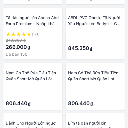
Tã dán người lớn Abena Abri
ABDL PVC Onesie Tã Người
Form Premium - Nhập khẩu
Yêu Người Lớn Bodysuit Cho
từ Đan Mạch
Bé Gái Ẻo Lả Tích Tắc Đáy
(121)
·
Quần Romper Áo Liền Quần
240.000 ₫
·
Bộ Đồ Ngủ
266.000
₫
845.250
₫
Đã bán
150
Nam Có Thể Rửa Tiểu Tiện
Nam Có Thể Rửa Tiểu Tiện
Quần Short Mở Quần Lót
Quần Short Mở Quần Lót
Người Lớn Bệnh Nhân Có
Người Lớn Bệnh Nhân Có
·
·
Thể Tái Sử Dụng Thoáng Khí
Thể Tái Sử Dụng Thoáng Khí
·
·
Quần Tã Cho Người Trưởng
Quần Tã Cho Người Trưởng
Thành Tuyến Tiền Liệt
806.440
Thành Tuyến Tiền Liệt
806.440
₫
₫
Dành Cho Người Lớn người
Bỉm tã dán người lớn