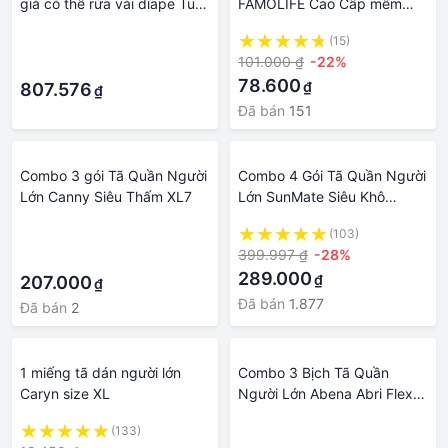
già có thể rửa vải diape Tuổi
FAMOLIFE Cao Cấp mềm
Nước Tiểu Không Không Ướt
mại, thấm hút, chuẩn chất
·
(15)
tã Quần Tiểu Không Tự Chủ
lượng Châu Âu
101.000 ₫
-22%
·
Không Thấm Nước Bông Tã
78.600
₫
Quần D20
807.576
₫
Đã bán
151
Combo 3 gói Tã Quần Người
Combo 4 Gói Tã Quần Người
Lớn Canny Siêu Thấm XL7
Lớn SunMate Siêu Khô
Thoáng size M8, L7
·
(103)
399.997 ₫
-28%
·
289.000
₫
207.000
₫
Đã bán
1.877
Đã bán
2
1 miếng tã dán người lớn
Combo 3 Bịch Tã Quần
Caryn size XL
Người Lớn Abena Abri Flex
Premium - Thấm hút 2.4 lít -
(133)
·
Nhập Khẩu Đan Mạch )