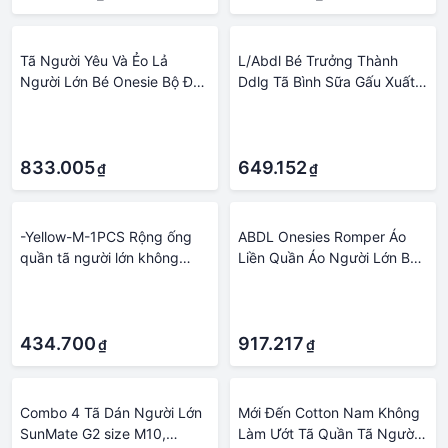
Tã Người Yêu Và Ẻo Lả
L/Abdl Bé Trưởng Thành
Người Lớn Bé Onesie Bộ Đồ
Ddlg Tã Bình Sữa Gấu Xuất
Ngủ Chụp Đáy Quần
Khẩu Lớn Hấp Thụ Hoạt Hình
·
·
Romper Áo Liền Quần Đùi Bé
Tã Người Chơi Nguyên Khối
·
·
Gấu Thỏ Trưởng Thành
6000Ml Đa Năng kích Thước
Onesie Cho Người Lớn Trẻ
833.005
649.152
₫
₫
Em Bé Trai
-Yellow-M-1PCS Rộng ống
ABDL Onesies Romper Áo
quần tã người lớn không
Liền Quần Áo Người Lớn Bé
dùng một lần tã nhựa Tã
Onesie Ddlg Tự Tùy Chỉnh
·
·
quần PVC quần short
Cotton Áo Liền Quần Tã
·
·
Người Yêu Bodysuit
434.700
917.217
₫
₫
Combo 4 Tã Dán Người Lớn
Mới Đến Cotton Nam Không
SunMate G2 size M10,
Làm Ướt Tã Quần Tã Người