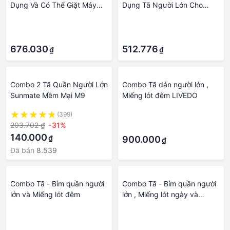
Dụng Và Có Thể Giặt Máy
Dụng Tã Người Lớn Cho
dành cho người lớn Tã Cho
Người Già Và Vô Hiệu Hóa,
·
·
Người Khuyết Tật 1 cái Dành
Kích Thước Có Thể Điều
·
·
Cho Người Lớn Vải Tã + 2 cái
Chỉnh Chống Nước Tiểu Tiện
Trắng Chèn D30
676.030
Quần Quần Lót
512.776
₫
₫
Combo 2 Tã Quần Người Lớn
Combo Tã dán người lớn ,
Sunmate Mềm Mại M9
Miếng lót đêm LIVEDO
(399)
·
203.702 ₫
-31%
·
140.000
₫
900.000
₫
Đã bán
8.539
Combo Tã - Bỉm quần người
Combo Tã - Bỉm quần người
lớn và Miếng lót đêm
lớn , Miếng lót ngày và
miếng lót đêm
·
·
·
·