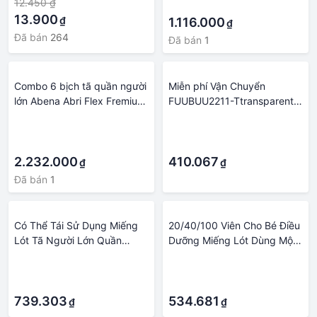
12.450 ₫
·
13.900
₫
1.116.000
₫
Đã bán
264
Đã bán
1
Combo 6 bịch tã quần người
Miễn phí Vận Chuyển
lớn Abena Abri Flex Fremium
FUUBUU2211-Ttransparent-
- Nhập khẩu Đan Mạch
XXL-1 Mở phía trước quần
·
·
không thấm nước dành cho
·
·
người lớn không dùng một
2.232.000
lần quần nhựa không kiểm
410.067
₫
₫
soát tã
Đã bán
1
Có Thể Tái Sử Dụng Miếng
20/40/100 Viên Cho Bé Điều
Lót Tã Người Lớn Quần
Dưỡng Miếng Lót Dùng Một
Người Lớn Tiểu Tiện Bảo Vệ
Lần Tã Giấy Cho Người Lớn
·
·
Đồ Lót Miếng Lót Người Cao
Trẻ Em Bé Thấm Hút Chống
·
·
Tuổi Có Thể Tái Sử Dụng Vải
Nước Thay Tã Thảm
Tã
739.303
534.681
₫
₫