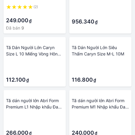
M/L10, XL10, M/L18
Lớn Có Thể Giặt Tã Vải Cũ
(2)
·
Urineincontinence Chống
·
·
Nước Tã
249.000
₫
956.340
₫
Đã bán
9
Tã Dán Người Lớn Caryn
Tã Dán Người Lớn Siêu
Size L 10 Miếng Vòng Hông
Thấm Caryn Size M-L 10M
68 Đến 122 Cm - Bỉm Dán
·
·
Người Bệnh Caryn L10 Thấm
·
·
Hút
112.100
116.800
₫
₫
Tã dán người lớn Abri Form
Tã dán người lớn Abri Form
Premium L1 Nhập khẩu Đan
Premium M1 Nhập khẩu Đan
Mạch có đốm nâu nhẹ
Mạch có đốm nâu nhẹ
·
·
·
·
266.000
240.000
₫
₫