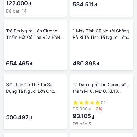
122.000
₫
Quần Quần Lót
534.511
₫
Đã bán
14
Trẻ Em Người Lớn Giường
1 Máy Tính Cũ Người Chống
Thấm Hút Có Thể Rửa BồN
Rò Rỉ Tã Tinh Tế Người Lớn
TiểU Thảm Tã Tiểu Tiện
Có Thể Tái Sử Dụng Vải Bỉm
·
·
Miếng Lót Chống Thấm
·
·
Nước Chống Trơn Trượt Có
Thể Tái Sử Dụng Bedsheet
654.465
480.898
₫
₫
Underpad
Siêu Lớn Có Thể Tái Sử
Tã Dán người lớn Caryn siêu
Dụng Tã Người Lớn Cho
thấm M10, ML10, XL10
Người Già Và Vô Hiệu Hóa,
miếng
·
(11)
Kích Thước Có Thể Điều
95.900 ₫
-3%
·
Chỉnh Chống Nước Tiểu Tiện
93.105
₫
Quần Quần Lót
506.497
₫
Đã bán
5