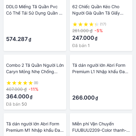
DDLG Miếng Tã Quần Pvc
62 Chiếc Quần Kéo Cho
Có Thể Tái Sử Dụng Quần Tã
Người Già Quần Tã Giấy
Onesize Nhựa Bikini Quần
Người Lớn Quần Lót Cỡ Cực
·
(17)
ABDL Người Lớn Bé Tự Do
Lớn Tã Lót Nam Nữ Chuyên
261.000 ₫
-5%
·
Mới Quần Lót Xanh Dương
Dụng Trang Phục Kinh Tế
247.000
₫
Tã
574.287
₫
Đã bán
1
Combo 2 Tã Quần Người Lớn
Tã dán người lớn Abri Form
Caryn Mỏng Nhẹ Chống
Premium L1 Nhập khẩu Đan
Tràn Dành Cho Người Già Có
Mạch có đốm nâu nhẹ
(8)
·
Thể Tự Đi Lại Size M/L
407.000 ₫
-11%
·
364.000
₫
266.000
₫
Đã bán
50
Tã dán người lớn Abri Form
Miễn phí Vận Chuyển
Premium M1 Nhập khẩu Đan
FUUBUU2209-Color thanh-M