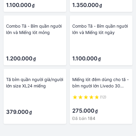
1.100.000
1.350.000
₫
₫
Combo Tã - Bỉm quần người
Combo Tã - Bỉm quần người
lớn và Miếng lót mỏng
lớn và Miếng lót ngày
·
·
·
·
1.200.000
1.100.000
₫
₫
Tã bỉm quần người già/người
Miếng lót đêm dùng cho tã -
lớn size XL24 miếng
bỉm người lớn Livedo 30
miếng - Nhật Bản
·
(12)
·
·
275.000
₫
379.000
₫
Đã bán
184