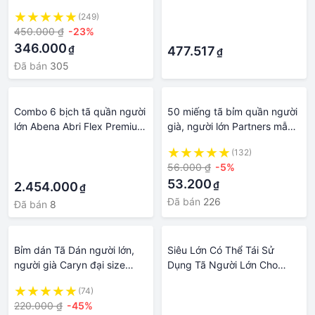
KIỆM SIZE M40 MIẾNG
Thành Tã Chống Thấm Nước
(249)
·
Và Chống Rò Rỉ Abdl Dùng
450.000 ₫
-23%
·
Một Lần Tã L/8 Cái
346.000
₫
477.517
₫
Đã bán
305
Combo 6 bịch tã quần người
50 miếng tã bỉm quần người
lớn Abena Abri Flex Premium
già, người lớn Partners mẫu
M3 - Nhập khẩu Đan Mạch
mới size M/L/Xl - Sirobaby
·
(132)
Official
56.000 ₫
-5%
·
53.200
₫
2.454.000
₫
Đã bán
226
Đã bán
8
Bỉm dán Tã Dán người lớn,
Siêu Lớn Có Thể Tái Sử
người già Caryn đại size
Dụng Tã Người Lớn Cho
M20 / L20 / XL20
Người Già Và Vô Hiệu Hóa,
(74)
·
Kích Thước Có Thể Điều
220.000 ₫
-45%
·
Chỉnh Chống Nước Tiểu Tiện