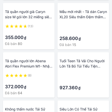
Tã quần người già Caryn
Mẫu mới nhất - Tã dán Caryn
size M gói lớn 32 miếng siêu
XL20 Siêu thấm Đệm thấm
tiết kiệm
xanh bảo vệ vùng xương cụt
(13)
·
- Tã dán người già, người lớn
·
·
tuổi Caryn
355.000
₫
258.600
₫
Đã bán
80
Đã bán
15
Tã quần người lớn Abena
Tuổi Teen Tã Vải Cho Người
Abri Flex Premium M1- Nhập
Lớn Tã Bỏ Túi Tiểu Tiện
khẩu Đan Mạch
Chống Thấm Nước Có Thể
(8)
·
Tái Sử Dụng Chân Gussets
·
·
Lắp ABDL Tuổi Vai Trò Chơi
372.000
₫
Bộ Trang Phục
927.360
₫
Đã bán
64
Không thấm nước Tái Sử
Siêu Lớn Có Thể Tái Sử