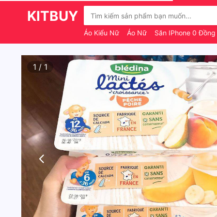
KITBUY
Áo Kiểu Nữ
Áo Nữ
Săn IPhone 0 Đồn
1
/
1