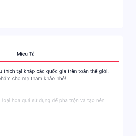
Miêu Tả
Danh
mục
thích tại khắp các quốc gia trên toàn thế giới.
Shope
n phẩm cho mẹ tham khảo nhé!
Mẹ
&
c loại hoa quả sử dụng để pha trộn và tạo nên
Bé
lượng. Tất cả tạo nên những sản phẩm thơm ngon,
Sữa
công
thức