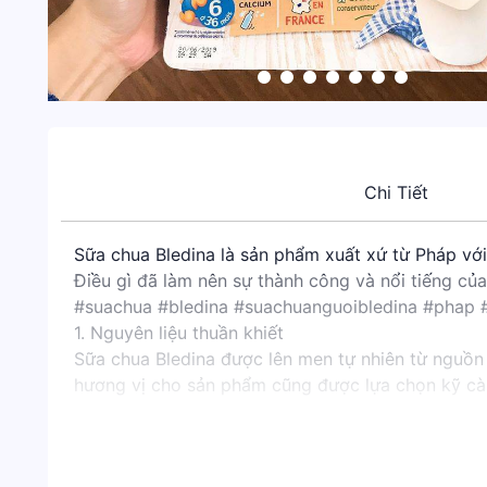
Chi Tiết
Sữa chua Bledina là sản phẩm xuất xứ từ Pháp với 
Điều gì đã làm nên sự thành công và nổi tiếng c
#suachua #bledina #suachuanguoibledina #phap #
1. Nguyên liệu thuần khiết
Sữa chua Bledina được lên men tự nhiên từ nguồn s
hương vị cho sản phẩm cũng được lựa chọn kỹ cà
Đồng thời, quá trình sản xuất khép kín dựa trên 
giàu dưỡng chất tốt nhất cho sức khỏe và sự phát
2. Nói không với hóa chất