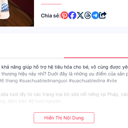
Chia sẻ:
khả năng giúp hỗ trợ hệ tiêu hóa cho bé, vô cùng được yêu 
ủa thương hiệu này nhỉ? Dưới đây là những ưu điểm của sả
6 thang #suachuabledinanguoi #suachuabledina #vile
ữa tươi lấy từ các trang trại bò sữa nổi tiếng tại Pháp, cá
ng, đảm bảo độ tươi nguyên.
công nghệ hiện đại và được giám sát nghiêm ngặt về chất 
 triển của bé yêu.