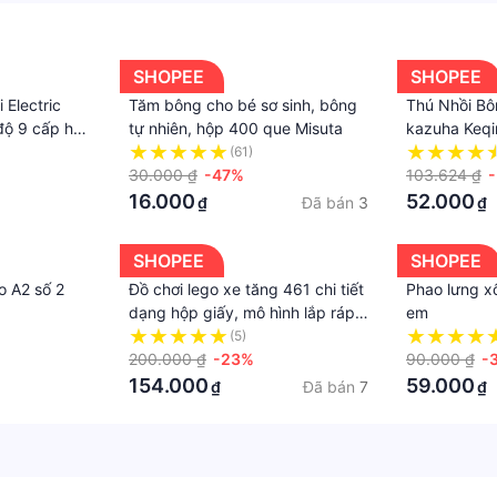
SHOPEE
SHOPEE
 Electric
Tăm bông cho bé sơ sinh, bông
Thú Nhồi Bô
độ 9 cấp hút
tự nhiên, hộp 400 que Misuta
kazuha Keqin
cap sạc tiện
gorou Thom
(61)
30.000 ₫
-47%
kunikuzushi
103.624 ₫
16.000
52.000
Đã bán
3
₫
₫
SHOPEE
SHOPEE
o A2 số 2
Đồ chơi lego xe tăng 461 chi tiết
Phao lưng xố
dạng hộp giấy, mô hình lắp ráp
em
lego xe cảnh sát kèm 3 nhân vật
(5)
200.000 ₫
-23%
90.000 ₫
-
154.000
59.000
Đã bán
7
₫
₫