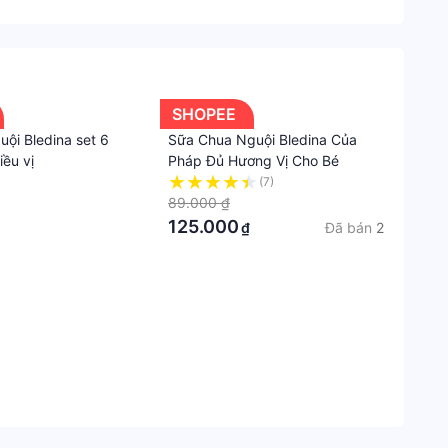
, chất bảo quan hay bất cứ loại hương liệu nào
&
dina.
Thực
hẩm thương hiệu Bledia
phẩm
cho
ất cả các sản phẩm từ nhiều loại trái cây khác
bé
SHOPEE
ội Bledina set 6
Sữa Chua Nguội Bledina Của
Đồ
ều vị
Pháp Đủ Hương Vị Cho Bé
ăn
(7)
nhẹ
89.000 ₫
125.000
cho
Đã bán
2
₫
bé
Độ
tuổi
khuyế
nghị
6
-
9