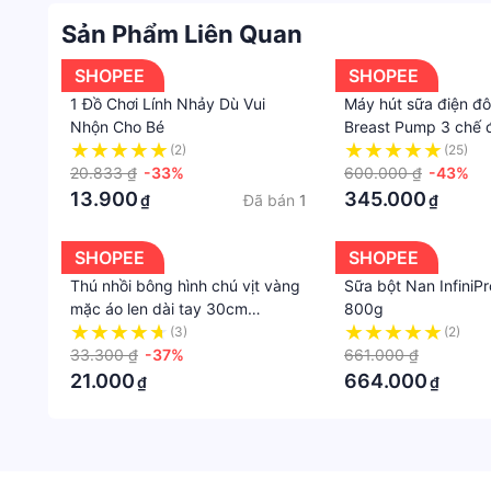
Sản Phẩm Liên Quan
SHOPEE
SHOPEE
1 Đồ Chơi Lính Nhảy Dù Vui
Máy hút sữa điện đôi
Nhộn Cho Bé
Breast Pump 3 chế 
êm ái như em bé bú 
(2)
(25)
20.833 ₫
-33%
lợi - Có bảo hành
600.000 ₫
-43%
13.900
345.000
Đã bán
1
₫
₫
SHOPEE
SHOPEE
Thú nhồi bông hình chú vịt vàng
Sữa bột Nan InfiniPr
mặc áo len dài tay 30cm
800g
NIUYOU
(3)
(2)
33.300 ₫
-37%
661.000 ₫
21.000
664.000
₫
₫