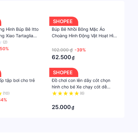
tháng
Xuất
xứ
SHOPEE
ng Hình Búp Bê Itto
Búp Bê Nhồi Bông Mặc Áo
Pháp
g Xiao Tartaglia
Choàng Hình Động Vật Hoạt Hình
a Yae Miko
10cm
(2)
·
-50%
102.000 ₫
-39%
62.500
₫
SHOPEE
p tập bơi cho trẻ
Đồ chơi con lên dây cót chọn
hình cho bé Xe chạy cót dễ
thương đồ chơi vận động cho trẻ
(10)
(6)
34%
BKid21
·
25.000
₫