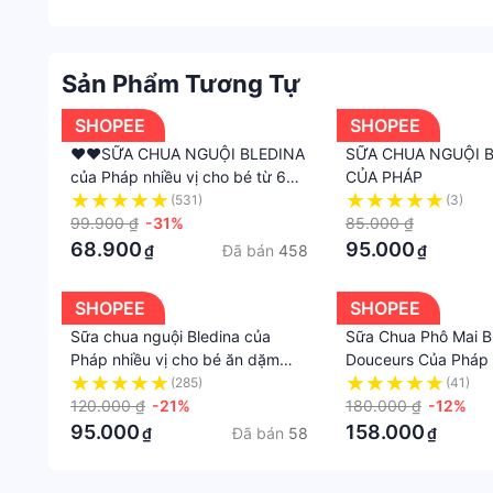
Thương hiệu Bledina được biết đến với độ sạch tu
khác. Đó chính là lý do mà hàng triệu bà mẹ trên
Không chỉ trẻ nhỏ mà ngay cả người lớn cũng sẽ
Sản Phẩm Tương Tự
3. Đa dạng hương vị
Để tạo nên sự mới lạ, giúp bé ăn ngon hơn, ăn nhiề
SHOPEE
SHOPEE
nhau cho bé yêu thỏa sức lựa chọn hương vị mà m
❤️❤️SỮA CHUA NGUỘI BLEDINA
SỮA CHUA NGUỘI 
4. Tiện lợi
của Pháp nhiều vị cho bé từ 6
CỦA PHÁP
Sản phẩm được đóng thành dạng hộp đơn giản, gọ
tháng❤️❤️
(531)
(3)
99.900 ₫
-31%
85.000 ₫
68.900
95.000
Đã bán
458
₫
₫
SHOPEE
SHOPEE
Sữa chua nguội Bledina của
Sữa Chua Phô Mai B
Pháp nhiều vị cho bé ăn dặm
Douceurs Của Pháp
Goodbabyvn
(285)
(41)
120.000 ₫
-21%
180.000 ₫
-12%
95.000
158.000
Đã bán
58
₫
₫