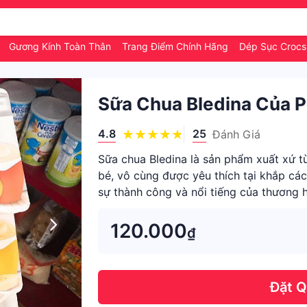
g
Gương Kính Toàn Thân
Trang Điểm Chính Hãng
Dép Sục Crocs 
Sữa Chua Bledina Của 
4.8
25
Đánh Giá
Sữa chua Bledina là sản phẩm xuất xứ t
bé, vô cùng được yêu thích tại khắp các 
sự thành công và nổi tiếng của thương 
phẩm ch
120.000
₫
Đặt 