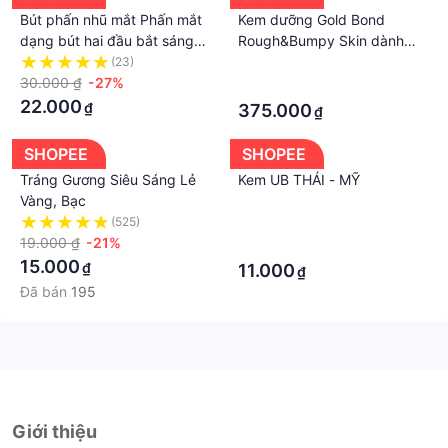
Bút phấn nhũ mắt Phấn mắt
Kem dưỡng Gold Bond
dạng bút hai đầu bắt sáng
Rough&Bumpy Skin dành
ánh lấp lánh làm sáng da dễ
cho da sần sùi, da gà, viêm
(23)
·
sử dụng Nội địa trung
30.000 ₫
-27%
nang lông
·
22.000
₫
375.000
₫
SHOPEE
SHOPEE
Tráng Gương Siêu Sáng Lẻ
Kem UB THÁI - MỸ
Vàng, Bạc
(525)
·
19.000 ₫
-21%
·
15.000
₫
11.000
₫
Đã bán
195
Giới thiệu