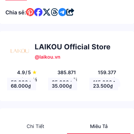
Chia sẻ:
LAIKOU Official Store
@laikou.vn
4.9
/
5
★
385.871
159.377
Đánh giá
Theo Dõi
Nhận xét
59.000
35.000
115.000
₫
₫
₫
68.000
35.000
23.500
₫
₫
₫
Chi Tiết
Miêu Tả