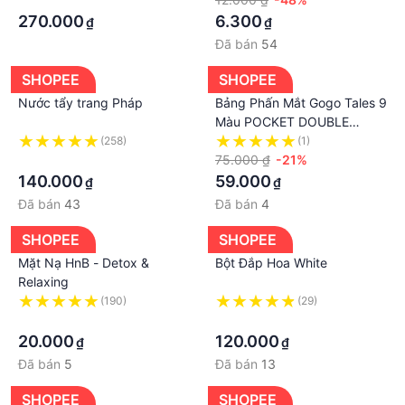
270.000
6.300
₫
₫
Đã bán
54
SHOPEE
SHOPEE
Nước tẩy trang Pháp
Bảng Phấn Mắt Gogo Tales 9
Màu POCKET DOUBLE
GT479, Phấn Mắt Siêu Lì Mịn
(258)
(1)
·
Có Nhũ Tạo Hiệu Ứng Lấp
75.000 ₫
-21%
Lánh
140.000
59.000
₫
₫
Đã bán
43
Đã bán
4
SHOPEE
SHOPEE
Mặt Nạ HnB - Detox &
Bột Đắp Hoa White
Relaxing
(190)
(29)
·
·
20.000
120.000
₫
₫
Đã bán
5
Đã bán
13
SHOPEE
SHOPEE