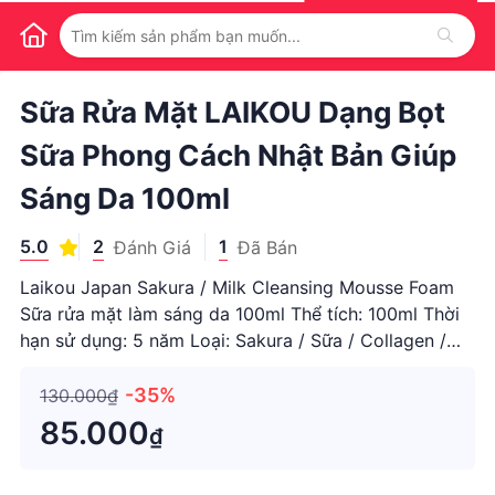
1
/
1
Sữa Rửa Mặt LAIKOU Dạng Bọt
Sữa Phong Cách Nhật Bản Giúp
Sáng Da 100ml
5.0
2
1
Đánh Giá
Đã Bán
Laikou Japan Sakura / Milk Cleansing Mousse Foam
Sữa rửa mặt làm sáng da 100ml Thể tích: 100ml Thời
hạn sử dụng: 5 năm Loại: Sakura / Sữa / Collagen /
Vitamin C / Axit Hyaluronic Tính năng Làm sạch sâu
bụi bẩn và lỗ chân lông Cân bằng tiết dầu Loại bỏ da
-35%
130.000₫
chết, dầu t
85.000
₫