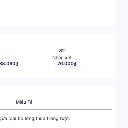
82
Nhận xét
88.060
76.000
₫
₫
Miêu Tả
Danh
mục
a loại bỏ lông thừa trong ruột.
Shope