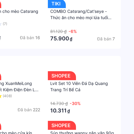
TIKI
24
n cho mèo Catsrang
COMBO Catsrang/Cat'seye -
- đặc tính chống viêm, cải thiện tim mạch cũng
tháng
Thức ăn cho mèo mọi lứa tuổi
1kg
(7)
·
Lứa
tsrang.
tuổi
81.120 ₫
-6%
Đã bán
16
₫
75.900
Đã bán
7
₫
Người
Khu du lịch sinh thái cao cấp An Khánh,xã An
lớn
Địa
ng #thứcănchomèo #thứcănchomèocatsrang
chỉ
tổ
SHOPEE
chức
ng XuanMeiLong
Lvit Set 10 Viên Đá Dạ Quang
chịu
ết Kiệm Điện Đèn Led
Trang Trí Bể Cá
trách
Cá Thủy Si
nhiệm
(408)
·
sản
14.730 ₫
-30%
xuất
Đã bán
222
10.311
₫
Đang
SHOPEE
cập
nhật
 cho mèo cửa kín
Súp thưởng wanpy nắp vặn 90g