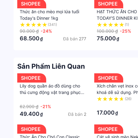
SHOPEE
SHOPEE
dày.
Thức ăn cho mèo mọi lứa tuổi
HẠT THỨC ĂN CHO
Hạt lanh không chỉ bổ sung các axit béo tốt như 
Today's Dinner 1kg
TODAY'S DINNER K
mang lại lợi ích cho mèo đặc biệt khi sử dụng thức
(341)
(1)
Bột yucca cũng góp phần hỗ trợ tiêu hóa nhưng c
90.000 ₫
-24%
100.000 ₫
-25%
Bột củ cải đường có nhiều xơ hỗ trợ tiêu hóa và l
68.500
75.000
Đã bán
277
₫
₫
Chịu trách nhiệm bởi Chịu trách nhiệm sản phẩm
Khánh, huyện Hoài Đức, Hà nội,
sản xuất tại hàn quốc
Sản Phẩm Liên Quan
#thucanchomeo #thucanchomeocatsrang #catsra
#thứcăncatsrang #hạtCatsrang
SHOPEE
SHOPEE
Lily dog quần áo đồ dùng cho
Xích chân vẹt inox 
thú cưng động vật trang phục
khoá dễ sử dụng. Ph
mùa đông trang phục cún con
chim Main86
·
(26)
·
62.900 ₫
-21%
17.000
₫
49.400
Đã bán
2
₫
SHOPEE
SHOPEE
Thức Ăn Cho Chó Con Classic
Cát vệ sinh mèo Neko