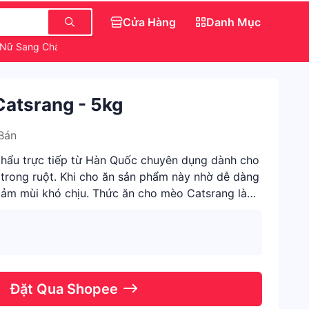
Cửa Hàng
Danh Mục
 Nữ Sang Chảnh
Món Ăn Vặt Ngon
atsrang - 5kg
Bán
hẩu trực tiếp từ Hàn Quốc chuyên dụng dành cho
trong ruột. Khi cho ăn sản phẩm này nhờ dễ dàng
giảm mùi khó chịu. Thức ăn cho mèo Catsrang là
Đặt Qua Shopee