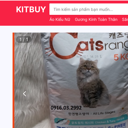
KITBUY
Áo Kiểu Nữ
Gương Kính Toàn Thân
Să
1
/
1