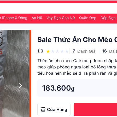
n IPhone 0 Đồng
Áo Nữ
Váy Đẹp Cho Nữ
Quần Đẹp
Dép Đẹp
Sale Thức Ăn Cho Mèo C
1.0
7
16
Đánh Giá
Đã 
Thức ăn cho mèo Catsrang được nhập k
mèo giúp phòng ngừa loại bỏ lông thừa 
tiêu hóa nên mèo sẽ đi ra phân rắn và 
sản phẩm phù h
183.600
₫
Cửa Hàng