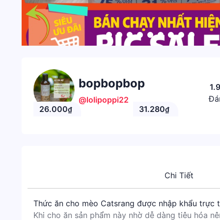
bopbopbop
1.
Đá
@lolipoppi22
26.000
31.280
₫
₫
Chi Tiết
Thức ăn cho mèo Catsrang được nhập khẩu trực t
Khi cho ăn sản phẩm này nhờ dễ dàng tiêu hóa nên