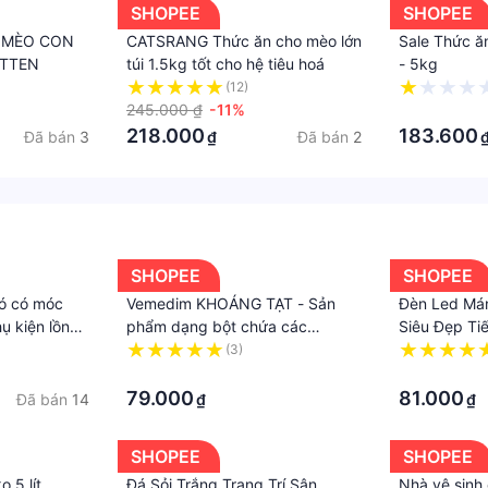
SHOPEE
SHOPEE
 MÈO CON
CATSRANG Thức ăn cho mèo lớn
Sale Thức ă
Omega 3, omega 6, cung cấp xơ hòa tan để hỗ trợ tiêu hóa 
ITTEN
túi 1.5kg tốt cho hệ tiêu hoá
- 5kg
 ăn hạt lâu dài.
(12)
ông dụng dễ nhận biết nhất là khử mùi phân khi mèo ăn Ca
245.000 ₫
-11%
·
à nguồn cung cấp vitamin.
218.000
183.600
Đã bán
3
Đã bán
2
₫
 CÔNG TY TNHH FUSION GROUP, Địa chỉ: Lô L1-06B-07B-08B 
ng #doanchomeo #hatcatsrang #thức ăn cho mèo Catsra
SHOPEE
SHOPEE
có có móc
Vemedim KHOÁNG TẠT - Sản
Đèn Led Má
ụ kiện lồng
phẩm dạng bột chứa các
Siêu Đẹp Ti
khoáng cần thiết cho nhu cầu
XML Cho Bể 
(3)
tạo vỏ.
·
·
79.000
81.000
Đã bán
14
₫
₫
SHOPEE
SHOPEE
 5 lít
Đá Sỏi Trắng Trang Trí Sân
Nhà vệ sinh