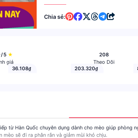
Chia sẻ:
9
/
5
★
208
nh giá
Theo Dõi
36.108
203.320
₫
₫
iếp từ Hàn Quốc chuyên dụng dành cho mèo giúp phòng ngừ
 mèo sẽ đi ra phân rắn và giảm mùi khó chịu.