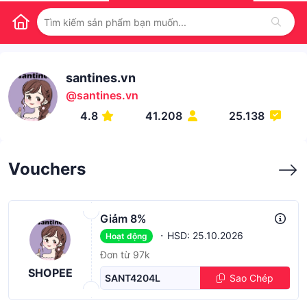
santines.vn
@
santines.vn
4.8
41.208
25.138
Vouchers
Giảm 8%
·
HSD: 25.10.2026
Hoạt động
Đơn từ 97k
SHOPEE
SANT4204L
Sao Chép