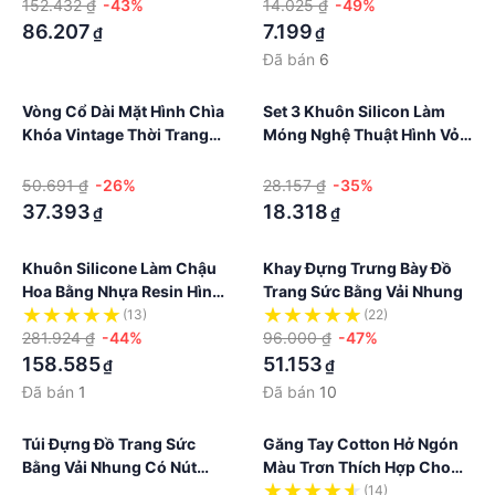
152.432 ₫
-43%
14.025 ₫
-49%
86.207
7.199
₫
₫
Đã bán
6
Vòng Cổ Dài Mặt Hình Chìa
Set 3 Khuôn Silicon Làm
Khóa Vintage Thời Trang
Móng Nghệ Thuật Hình Vỏ
Cho Nữ
Sò / Sao Biển / Vỏ Sò Diy
·
·
50.691 ₫
-26%
28.157 ₫
-35%
37.393
18.318
₫
₫
Khuôn Silicone Làm Chậu
Khay Đựng Trưng Bày Đồ
Hoa Bằng Nhựa Resin Hình
Trang Sức Bằng Vải Nhung
Bé Gái Và Hoa Dễ Thương
(13)
(22)
281.924 ₫
-44%
96.000 ₫
-47%
158.585
51.153
₫
₫
Đã bán
1
Đã bán
10
Túi Đựng Đồ Trang Sức
Găng Tay Cotton Hở Ngón
Bằng Vải Nhung Có Nút
Màu Trơn Thích Hợp Cho
Chụp Ảnh
Nam Và Nữ
·
(14)