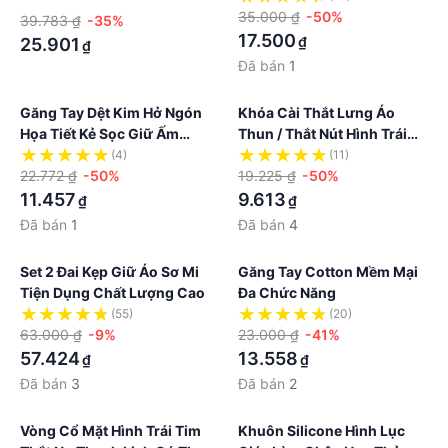
35.000 ₫
-50%
39.783 ₫
-35%
17.500
₫
25.901
₫
Đã bán
1
Găng Tay Dệt Kim Hở Ngón
Khóa Cài Thắt Lưng Áo
Họa Tiết Kẻ Sọc Giữ Ấm
Thun / Thắt Nút Hình Trái
Mùa Đông Cho Nữ
Tim Bằng Lụa
(4)
(11)
22.772 ₫
-50%
19.225 ₫
-50%
11.457
9.613
₫
₫
Đã bán
1
Đã bán
4
Set 2 Đai Kẹp Giữ Áo Sơ Mi
Găng Tay Cotton Mềm Mại
Tiện Dụng Chất Lượng Cao
Đa Chức Năng
(55)
(20)
63.000 ₫
-9%
23.000 ₫
-41%
57.424
13.558
₫
₫
Đã bán
3
Đã bán
2
Vòng Cổ Mặt Hình Trái Tim
Khuôn Silicone Hình Lục