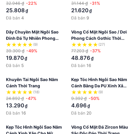
Thời Trang Cho Nam Và Nữ
32.946 ₫
-22%
31.144 ₫
-31%
25.808
21.620
₫
₫
Đã bán
4
Đã bán
9
Dây Chuyền Mặt Ngôi Sao
Vòng Cổ Mặt Ngôi Sao / Dơi
Đính Đá Tự Nhiên Phong
Phong Cách Gothic Thời
Cách Âu Mỹ
Trang Cho Nữ
(9)
(27)
39.300 ₫
-49%
77.203 ₫
-37%
19.870
48.876
₫
₫
Đã bán
5
Đã bán
16
Khuyên Tai Ngôi Sao Năm
Kẹp Tóc Hình Ngôi Sao Năm
Cánh Thời Trang
Cánh Bằng Da PU Xinh Xắn
Cho Nữ
(18)
(9)
24.892 ₫
-47%
9.392 ₫
-50%
13.290
4.696
₫
₫
Đã bán
16
Đã bán
20
Kẹp Tóc Hình Ngôi Sao Năm
Vòng Cổ Mặt Đá Zircon Màu
Cánh Xinh Xắn Cho Nữ
Sắc Độc Đáo Thời Trang