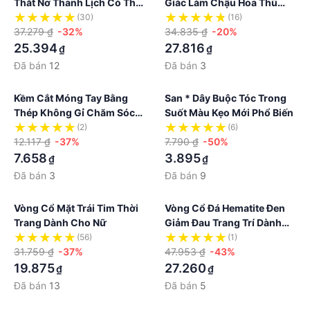
Thắt Nơ Thanh Lịch Có Thể
Giác Làm Chậu Hoa Thủ
Điều Chỉnh Cho Nữ
Công
(30)
(16)
37.279 ₫
-32%
34.835 ₫
-20%
25.394
27.816
₫
₫
Đã bán
12
Đã bán
3
Kềm Cắt Móng Tay Bằng
San * Dây Buộc Tóc Trong
Thép Không Gỉ Chăm Sóc
Suốt Màu Kẹo Mới Phổ Biến
Móng Mới
(2)
(6)
12.117 ₫
-37%
7.790 ₫
-50%
7.658
3.895
₫
₫
Đã bán
3
Đã bán
9
Vòng Cổ Mặt Trái Tim Thời
Vòng Cổ Đá Hematite Đen
Trang Dành Cho Nữ
Giảm Đau Trang Trí Dành
Cho Nam Nữ
(56)
(1)
31.759 ₫
-37%
47.953 ₫
-43%
19.875
27.260
₫
₫
Đã bán
13
Đã bán
5