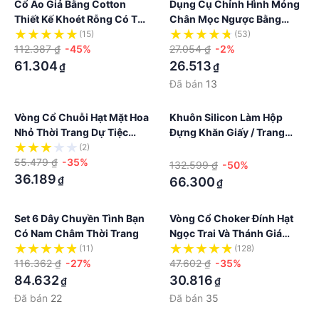
Cổ Áo Giả Bằng Cotton
Dụng Cụ Chỉnh Hình Móng
Thiết Kế Khoét Rỗng Có Thể
Chân Mọc Ngược Bằng
Tháo Rời Tiện Lợi Cho Nữ
Thép Carbon
(15)
(53)
112.387 ₫
-45%
27.054 ₫
-2%
61.304
26.513
₫
₫
Đã bán
13
Vòng Cổ Chuỗi Hạt Mặt Hoa
Khuôn Silicon Làm Hộp
Nhỏ Thời Trang Dự Tiệc
Đựng Khăn Giấy / Trang
Cho Nữ
Sức / Kẹo Chống Dính Dễ
(2)
·
55.479 ₫
-35%
Sử Dụng DIY
132.599 ₫
-50%
36.189
₫
66.300
₫
Set 6 Dây Chuyền Tình Bạn
Vòng Cổ Choker Đính Hạt
Có Nam Châm Thời Trang
Ngọc Trai Và Thánh Giá
Phong Cách Gothic Punk
(11)
(128)
116.362 ₫
-27%
47.602 ₫
-35%
84.632
30.816
₫
₫
Đã bán
22
Đã bán
35