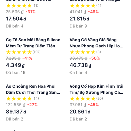
Cho Nữ
(11)
(41)
25.536 ₫
-31%
41.941 ₫
-48%
17.504
21.815
₫
₫
Đã bán
4
Đã bán
9
Cọ Tô Son Môi Bằng Silicon
Vòng Cổ Vàng Giả Bằng
Mềm Tự Trang Điểm Tiện
Nhựa Phong Cách Hip Hop
Lợi
Những Năm 90
(197)
(3)
7.395 ₫
-41%
93.475 ₫
-50%
4.349
46.738
₫
₫
Đã bán
16
Đã bán
4
Áo Choàng Ren Hoa Phối
Vòng Cổ Hợp Kim Hình Trái
Đầm Cưới Thời Trang Sang
Tim/ Bộ Xương Phong Cách
Trọng Cho Cô Dâu
Punk Gothic Cho Tuổi Teen
(14)
(20)
122.565 ₫
-27%
37.961 ₫
-45%
89.187
20.861
₫
₫
Đã bán
2
Đã bán
2