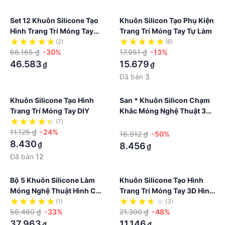
Set 12 Khuôn Silicone Tạo
Khuôn Silicon Tạo Phụ Kiện
Hình Trang Trí Móng Tay
Trang Trí Móng Tay Tự Làm
Hình Hoa Lá / Động Vật Mini
(2)
(6)
66.165 ₫
-30%
17.951 ₫
-13%
46.583
15.679
₫
₫
Đã bán
3
Khuôn Silicone Tạo Hình
San * Khuôn Silicon Chạm
Trang Trí Móng Tay DIY
Khắc Móng Nghệ Thuật 3d
Diy Đa Năng
(7)
·
11.125 ₫
-24%
16.912 ₫
-50%
8.430
₫
8.456
₫
Đã bán
12
Bộ 5 Khuôn Silicone Làm
Khuôn Silicone Tạo Hình
Móng Nghệ Thuật Hình Chữ
Trang Trí Móng Tay 3D Hình
Cái Và Số
Thiên Thần Ba-Rốc
(1)
(3)
56.460 ₫
-33%
21.390 ₫
-48%
37.963
11.146
₫
₫