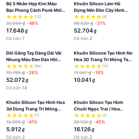
Bộ 5 Nhẫn Hợp Kim Màu
Khuôn Silicon Làm Hũ
Bạc Phong Cách Punk Mới
Đựng Nến Đèn Cầy Hình
Lạ Cho Nam Và Nữ
Hoa Hồng Thủ Công
(12)
(4)
32.955 ₫
-46%
66.539 ₫
-21%
17.648
52.704
₫
₫
Đã bán
7
Đã bán
2
Đôi Găng Tay Dáng Dài Vải
Khuôn Silicone Tạo Hình Nơ
Nhung Màu Đen Đàn Hồi
Hoa 3D Trang Trí Móng Tay
Thời Trang Thu Đông Dành
DIY
(84)
(11)
Cho Nữ
70.765 ₫
-26%
11.947 ₫
-16%
52.072
10.041
₫
₫
Đã bán
14
Khuôn Silicon Tạo Hình Hoa
Khuôn Silicon Tạo Hình
3d Dùng Trang Trí Móng
Chuỗi Ngọc Trai / Hoa
Tay
Trang Trí Móng Tay Nghệ
(7)
(2)
10.095 ₫
-41%
Thuật Diy
29.109 ₫
-45%
5.912
16.126
₫
₫
Đã bán
3
Đã bán
2