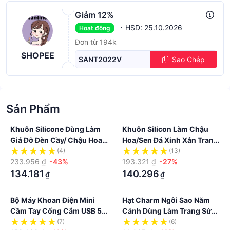
Giảm 12%
·
HSD: 25.10.2026
Hoạt động
Đơn từ 194k
SHOPEE
SANT2022V
Sao Chép
Sản Phẩm
Khuôn Silicone Dùng Làm
Khuôn Silicon Làm Chậu
Giá Đỡ Đèn Cầy/ Chậu Hoa
Hoa/sen Đá Xinh Xắn Trang
Bằng Silicone Tiện Dụng
Trí Sân Vườn
(4)
(13)
233.956 ₫
-43%
193.321 ₫
-27%
134.181
140.296
₫
₫
Bộ Máy Khoan Điện Mini
Hạt Charm Ngôi Sao Năm
Cầm Tay Cổng Cắm USB 5V
Cánh Dùng Làm Trang Sức
Chuyên Dụng
Vòng Cổ / Móc Khóa Y2K
(7)
(6)