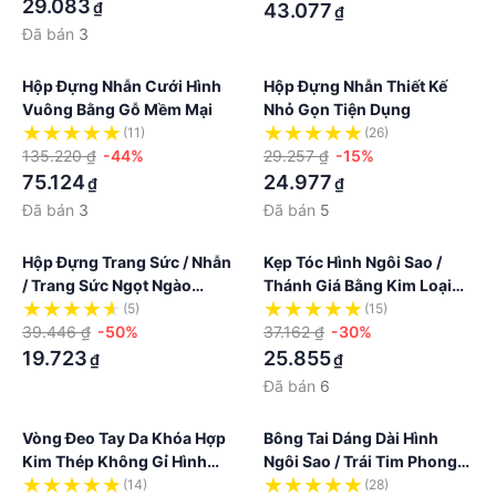
29.083
₫
43.077
₫
Đã bán
3
Hộp Đựng Nhẫn Cưới Hình
Hộp Đựng Nhẫn Thiết Kế
Vuông Bằng Gỗ Mềm Mại
Nhỏ Gọn Tiện Dụng
(11)
(26)
135.220 ₫
-44%
29.257 ₫
-15%
75.124
24.977
₫
₫
Đã bán
3
Đã bán
5
Hộp Đựng Trang Sức / Nhẫn
Kẹp Tóc Hình Ngôi Sao /
/ Trang Sức Ngọt Ngào
Thánh Giá Bằng Kim Loại
Dùng Làm Quà Tặng
Phong Cách Punk Cổ Điển
(5)
(15)
39.446 ₫
-50%
Thời Trang
37.162 ₫
-30%
19.723
25.855
₫
₫
Đã bán
6
Vòng Đeo Tay Da Khóa Hợp
Bông Tai Dáng Dài Hình
Kim Thép Không Gỉ Hình
Ngôi Sao / Trái Tim Phong
Con Mắt Xanh Thổ Nhĩ Kỳ
Cách Hip Hop Thời Trang
(14)
(28)