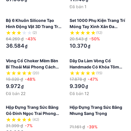
Đã bán
1
Bộ 6 Khuôn Silicone Tạo
Set 1000 Phụ Kiện Trang Trí
Hình Động Vật 3D Trang Trí
Móng Tay Xinh Xắn Đa
Móng Tay
Năng Tiện Dụng
(2)
(12)
64.269 ₫
-43%
20.543 ₫
-50%
36.584
10.370
₫
₫
Vòng Cổ Choker Mềm Bền
Dây Da Làm Vòng Cổ
Bỉ Thoải Mái Phong Cách
Handmade Có Khóa Tôm
Boho Cho Nữ
Hùm DIY
(20)
(15)
19.020 ₫
-48%
17.878 ₫
-47%
9.972
9.390
₫
₫
Đã bán
22
Đã bán
12
Hộp Đựng Trang Sức Bằng
Hộp Đựng Trang Sức Bằng
Gỗ Đính Ngọc Trai Phong
Nhung Sang Trọng
Cách Vintage
(42)
·
31.399 ₫
-7%
71.161 ₫
-39%