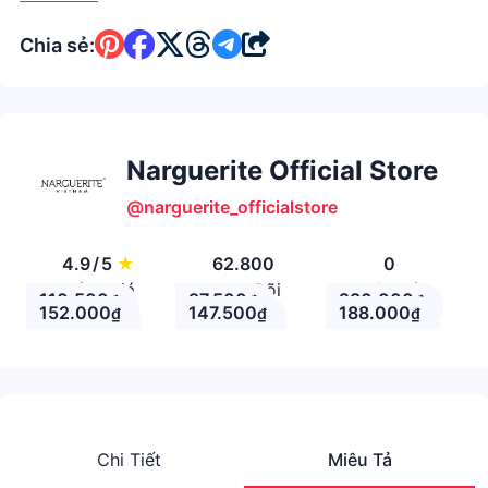
Chia sẻ:
Narguerite Official Store
@narguerite_officialstore
4.9
/
5
★
62.800
0
Đánh giá
Theo Dõi
Nhận xét
110.500
97.500
280.000
₫
₫
₫
152.000
147.500
188.000
₫
₫
₫
Chi Tiết
Miêu Tả