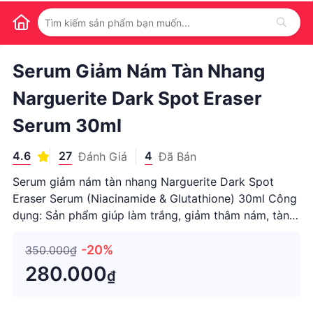
1
/
1
Serum Giảm Nám Tàn Nhang
Narguerite Dark Spot Eraser
Serum 30ml
4.6
27
4
Đánh Giá
Đã Bán
Serum giảm nám tàn nhang Narguerite Dark Spot
Eraser Serum (Niacinamide & Glutathione) 30ml Công
dụng: Sản phẩm giúp làm trắng, giảm thâm nám, tàn
nhang và làm đều màu da. Đồng thời dưỡng ẩm, ngăn
ngừa lão hóa giúp da mịn màng, tươi sáng. Serum
-20%
350.000₫
giảm nám tàn nhang dà
280.000
₫