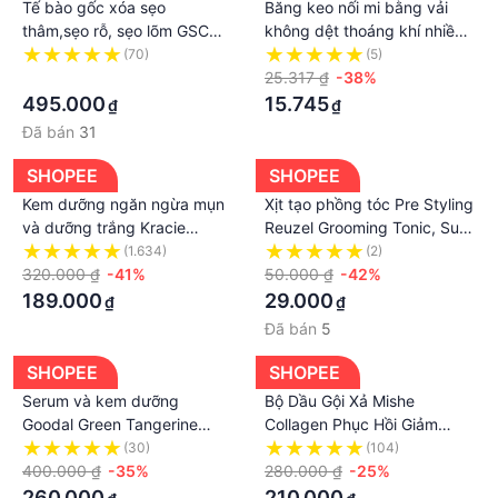
Tế bào gốc xóa sẹo
Băng keo nối mi bằng vải
thâm,sẹo rỗ, sẹo lõm GSC
không dệt thoáng khí nhiều
GA Anti Ageing Ampoule X
màu sắc
(70)
(5)
8ml
·
25.317 ₫
-38%
495.000
15.745
₫
₫
Đã bán
31
SHOPEE
SHOPEE
Kem dưỡng ngăn ngừa mụn
Xịt tạo phồng tóc Pre Styling
và dưỡng trắng Kracie
Reuzel Grooming Tonic, Surf
Hadabisei Acne
Tonic, Hair Tonic, Clay Spray
(1.634)
(2)
320.000 ₫
-41%
- Chính Hãng
50.000 ₫
-42%
189.000
29.000
₫
₫
Đã bán
5
SHOPEE
SHOPEE
Serum và kem dưỡng
Bộ Dầu Gội Xả Mishe
Goodal Green Tangerine
Collagen Phục Hồi Giảm
Vita-C Dark Spot Care nội
Rụng Gàu Kiềm Dầu
(30)
(104)
địa
400.000 ₫
-35%
800mlx2
280.000 ₫
-25%
260.000
210.000