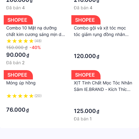
₫
₫
Đã bán
4
Đã bán
4
SHOPEE
SHOPEE
Combo 10 Mặt nạ dưỡng
Combo gội và xịt tóc mọc
chất kim cương sáng mịn da
tóc giảm rụng đồng nhân
Foodaholic Diamond
đường
(48)
·
Brightening Essential Mask
150.000 ₫
-40%
·
23g x10
90.000
₫
120.000
₫
Đã bán
2
SHOPEE
SHOPEE
Móng úp hồng
XỊT Tinh Chất Mọc Tóc Nhân
Sâm IE.BRAND - Kích Thích
Mọc Tóc, Giảm Hói Đầu, Tóc
(20)
·
·
Đen Óng Mượt
·
76.000
₫
125.000
₫
Đã bán
1