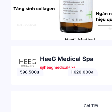
HeeG Medical Spa
@heegmedicalspa
598.500
1.620.000
₫
₫
Chi Tiết