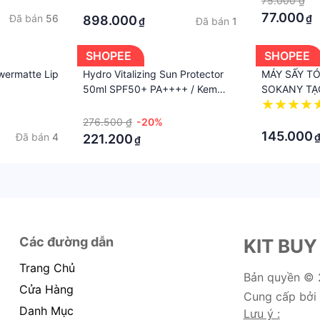
75.000 ₫
·
77.000
Đã bán
56
₫
898.000
Đã bán
1
₫
SHOPEE
SHOPEE
wermatte Lip
Hydro Vitalizing Sun Protector
MÁY SẤY T
50ml SPF50+ PA++++ / Kem
SOKANY TẠ
chống nắng dưỡng ẩm và làm
LAM KHÔ TÓ
·
dịu da Hàn Quốc với cam
·
276.500 ₫
-20%
Bergamot
145.000
Đã bán
4
221.200
₫
Các đường dẫn
KIT BUY
Trang Chủ
Bản quyền ©
Cửa Hàng
Cung cấp bởi
Danh Mục
Lưu ý :