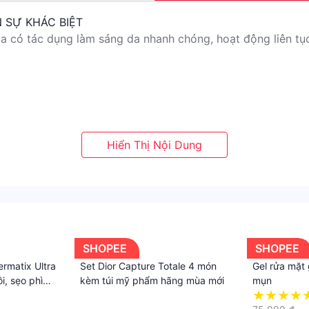
N SỰ KHÁC BIỆT
óa có tác dụng làm sáng da nhanh chóng, hoạt động liên tụ
da của bạn sẽ trông rạng rỡ và đều màu hơn, lỗ chân lông 
g mineral matt antiaging fluid được xem là lá chắn bảo vệ
SHOPEE
SHOPEE
rmatix Ultra
Set Dior Capture Totale 4 món
Gel rửa mặt
ồi, sẹo phì
kèm túi mỹ phẩm hãng mùa mới
mụn
ười lớn
·