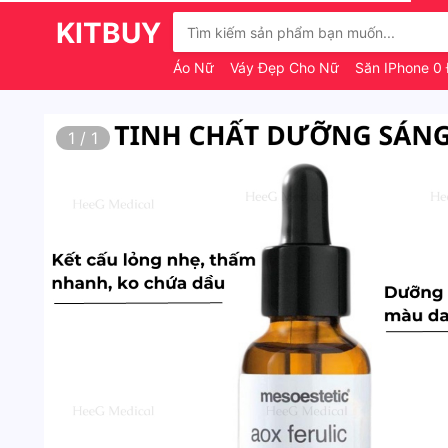
KITBUY
Áo Nữ
Váy Đẹp Cho Nữ
Săn IPhone 0
1
/
1