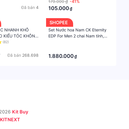
179.000 ₫
-41%
Công
Đã bán
4
105.000
Thức
₫
Dạng
SHOPEE
Lỏng
ÓC NHANH KHÔ
Set Nước hoa Nam CK Eternity
Loại
O KIỂU TÓC KHÔNG
EDP For Men 2 chai Nam tính,
Da
C BH 1-1
tươi mát và lôi cuốn
(82)
·
·
Mọi
Đã bán
268.698
₫
1.880.000
₫
loại
da
Chăm
Sóc
Da
Chống
lão
hóa,
 2026
Kit Buy
Nám/
KITNEXT
tàn