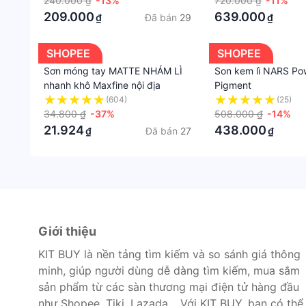
15g
240.000 ₫
-13%
720.000 ₫
-11%
209.000
639.000
Đã bán
29
₫
₫
SHOPEE
SHOPEE
Sơn móng tay MATTE NHÁM LÌ
Son kem lì NARS Po
nhanh khô Maxfine nội địa
Pigment
(604)
(25)
34.800 ₫
-37%
508.000 ₫
-14%
21.924
438.000
Đã bán
27
₫
₫
Giới thiệu
KIT BUY là nền tảng tìm kiếm và so sánh giá thông
minh, giúp người dùng dễ dàng tìm kiếm, mua sắm
sản phẩm từ các sàn thương mại điện tử hàng đầu
như Shopee, Tiki, Lazada… Với KIT BUY, bạn có thể