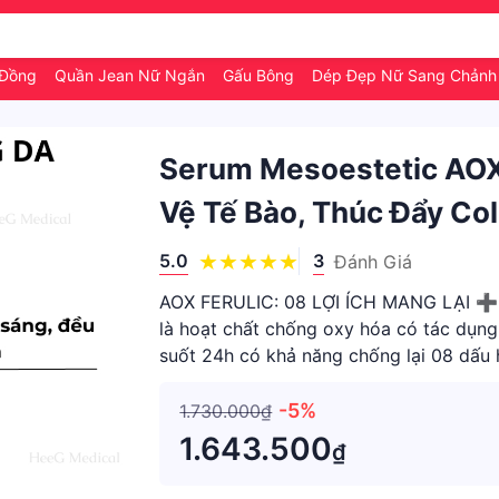
 Đồng
Quần Jean Nữ Ngắn
Gấu Bông
Dép Đẹp Nữ Sang Chản
Serum Mesoestetic AOX 
Vệ Tế Bào, Thúc Đẩy Co
5.0
3
Đánh Giá
AOX FERULIC: 08 LỢI ÍCH MANG LẠI ➕ 
là hoạt chất chống oxy hóa có tác dụng
suốt 24h có khả năng chống lại 08 dấu 
không đều màu 🔸 Lỗ chân
-5%
1.730.000₫
1.643.500
₫