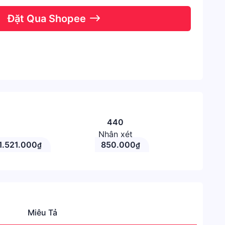
Đặt Qua Shopee
440
Nhận xét
1.521.000
850.000
₫
₫
Miêu Tả
Thươn