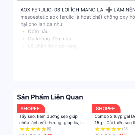
AOX FERULIC: 08 LỢI ÍCH MANG LẠI ➕ LÀM NÊ
mesoestetic aox ferulic là hoạt chất chống oxy h
hại cho làn da như:
🔸 Đốm nâu
🔸 Da không đều màu
🔸 Lỗ chân lông nở rộng
🔸 Da tiết ra nhiều dầu nhờn
🔸 Làn da bị xỉn màu
🔸 Da ửng đỏ, cháy nắng
🔸 Vết nhăn
🔸 Mụn đầu đen
Bằng cách sử dụng aox ferulic thường xuyên, làn 
Sản Phẩm Liên Quan
đáng kể.
Đừng quên kết hợp với việc sử dụng kem chống nắn
SHOPEE
SHOPEE
Tẩy sẹo, kem dưỡng sẹo giúp
Combo 2 tuýp gel De
chữa lành vết thương, giúp loại
15g - Cải thiện sẹo l
bỏ sẹo sâu, sẹo lõm, sẹo lồi giảm
đại, sẹo thâm cho ng
(5)
(26)