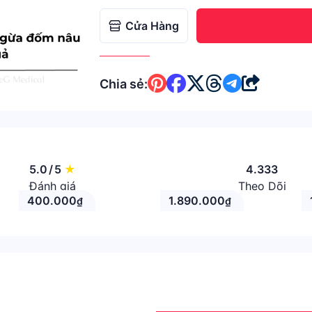
Cửa Hàng
Chia sẻ:
5.0
/
5
★
4.333
Đánh giá
Theo Dõi
400.000
1.890.000
₫
₫