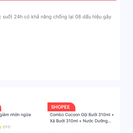
Hiệu
MESO
c suốt 24h có khả năng chống lại 08 dấu hiệu gây
Danh
mục
Shope
Sắc
Đẹp
Chăm
sóc
nhỏ đi trông thấy và lượng dầu thừa cũng giảm đi
da
mặt
 da khỏi các tác nhân gây hại từ tia UV.
SHOPEE
Tinh
 giảm nhờn ngừa
Combo Cocoon Gội Bưởi 310ml +
chất
Xả Bưởi 310ml + Nước Dưỡng
dưỡng
Tóc Tinh Dầu Bưởi 140ml
(111)
·