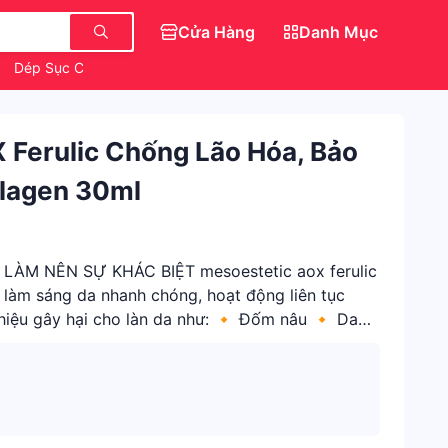
Cửa Hàng
Danh Mục
h
Dép Sục Crocs Hello Kitty
Áo Kiểu Babydoll
Ferulic Chống Lão Hóa, Bảo
llagen 30ml
LÀM NÊN SỰ KHÁC BIỆT mesoestetic aox ferulic
 làm sáng da nhanh chóng, hoạt động liên tục
hiệu gây hại cho làn da như: 🔸 Đốm nâu 🔸 Da