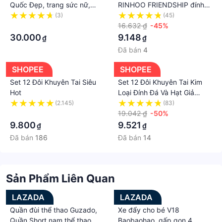
Quốc Đẹp, trang sức nữ,
RINHOO FRIENDSHIP đính
phụ kiện thời trang
ngọc trai giả thời trang Hàn
(3)
(45)
CMS1675
·
Quốc dành cho nữ
16.632 ₫
-45%
30.000
9.148
₫
₫
Đã bán
4
SHOPEE
SHOPEE
Set 12 Đôi Khuyên Tai Siêu
Set 12 Đôi Khuyên Tai Kim
Hot
Loại Đính Đá Và Hạt Giả
Ngọc Trai
(2.145)
(83)
·
19.042 ₫
-50%
9.800
9.521
₫
₫
Đã bán
186
Đã bán
14
Sản Phẩm Liên Quan
LAZADA
LAZADA
Quần đùi thể thao Guzado,
Xe đẩy cho bé V18
Quần Short nam thể thao,
Baobaohao, gấp gọn 4