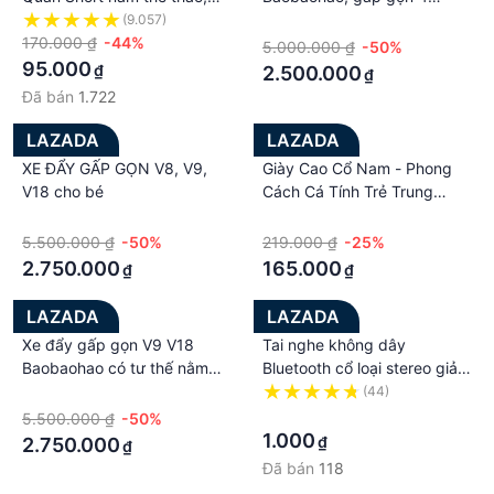
chất gió mềm siêu mịn, co
bánh, xe đẩy 2 chiều cho bé
(9.057)
·
giãn tốt, vận động thoải mái,
170.000 ₫
-44%
từ 0-5 tuổi
5.000.000 ₫
-50%
quần mặc nhà hoặc chơi thể
95.000
₫
2.500.000
₫
thao GSR01
Đã bán
1.722
LAZADA
LAZADA
XE ĐẨY GẤP GỌN V8, V9,
Giày Cao Cổ Nam - Phong
V18 cho bé
Cách Cá Tính Trẻ Trung
Năng Đông - hot trend 2021
·
·
- Mã H667
5.500.000 ₫
-50%
219.000 ₫
-25%
2.750.000
165.000
₫
₫
LAZADA
LAZADA
Xe đẩy gấp gọn V9 V18
Tai nghe không dây
Baobaohao có tư thế nằm
Bluetooth cổ loại stereo giảm
2022
tiếng ồn phổ cắm thẻ thể
·
(44)
thao tai tai nghe mic
·
5.500.000 ₫
-50%
1.000
₫
2.750.000
₫
Đã bán
118