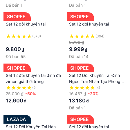
Đã bán
1
Đã bán
1
SHOPEE
SHOPEE
Set 12 đôi khuyên tai
Set 12 đôi khuyên tai
(573)
(394)
·
9.700 ₫
9.800
9.999
₫
₫
Đã bán
55
Đã bán
14
SHOPEE
SHOPEE
Set 12 đôi khuyên tai đính đá
Set 12 Đôi Khuyên Tai Đính
zircon giả thời trang
Ngọc Trai Nhân Tạo Phong
Cách Hàn Quốc
(9)
(4)
25.000 ₫
-50%
16.467 ₫
-20%
12.600
13.180
₫
₫
Đã bán
1
LAZADA
SHOPEE
Set 12 Đôi Khuyên Tai Hàn
Set 12 đôi khuyên tai