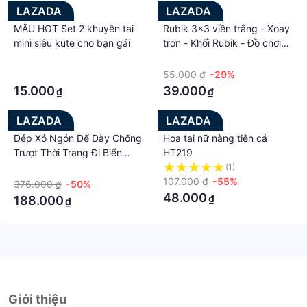
LAZADA
LAZADA
MẪU HOT Set 2 khuyên tai
Rubik 3x3 viền trắng - Xoay
mini siêu kute cho bạn gái
trơn - Khối Rubik - Đồ chơi
Rubik - Khối lập phương -
·
·
Rèn luện trí não cho bé
·
55.000 ₫
-29%
15.000
39.000
₫
₫
LAZADA
LAZADA
Dép Xỏ Ngón Đế Dày Chống
Hoa tai nữ nàng tiên cá
Trượt Thời Trang Đi Biển
HT219
Dành Cho Nữ
·
(1)
107.000 ₫
-55%
376.000 ₫
-50%
48.000
₫
188.000
₫
Giới thiệu