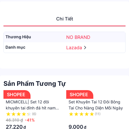
Chi Tiết
Thương Hiệu
NO BRAND
Danh mục
Lazada
Sản Phẩm Tương Tự
SHOPEE
SHOPEE
MICMICELL| Set 12 đôi
Set Khuyên Tai 12 Đôi Bông
khuyên tai đính đá hít nam
Tai Cho Nàng Diện Mỗi Ngày
châm thời trang cho nữ
(6)
(11)
46.310 ₫
-41%
·
27.220
9.000
₫
₫