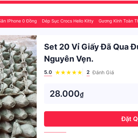
Săn IPhone 0 Đồng
Dép Sục Crocs Hello Kitty
Gương Kính Toàn 
Set 20 Vỉ Giấy Đã Qua Đ
Nguyên Vẹn.
5.0
2
Đánh Giá
28.000
₫
Đặt 