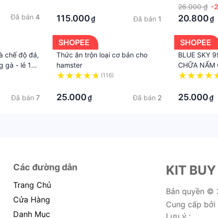
Kiểng Mới N
·
26.000 ₫
-
Đã bán
4
115.000
20.800
Đã bán
1
₫
₫
SHOPEE
SHOPEE
à chế độ đá,
Thức ăn trộn loại cơ bản cho
BLUE SKY 9
 gà - lẻ 1
hamster
CHỮA NẤM 
(116)
·
·
25.000
25.000
Đã bán
7
Đã bán
2
₫
₫
Các đường dẫn
KIT BUY
Trang Chủ
Bản quyền ©
Cửa Hàng
Cung cấp bởi
Danh Mục
Lưu ý :