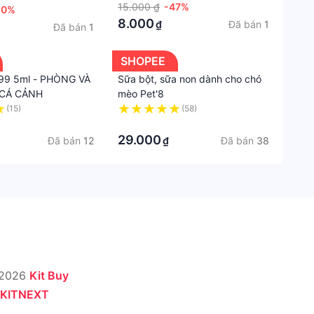
ở
15.000 ₫
-47%
20%
8.000
Đã bán
1
₫
Đã bán
1
SHOPEE
99 5ml - PHÒNG VÀ
Sữa bột, sữa non dành cho chó
CÁ CẢNH
mèo Pet'8
(15)
(58)
·
29.000
Đã bán
12
Đã bán
38
₫
 2026
Kit Buy
KITNEXT