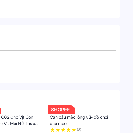
SHOPEE
 C62 Cho Vịt Con
Cần câu mèo lông vũ- đồ chơi
 Vịt Mới Nở Thức
cho mèo
C64 Thức ăn Cho Vịt
(8)