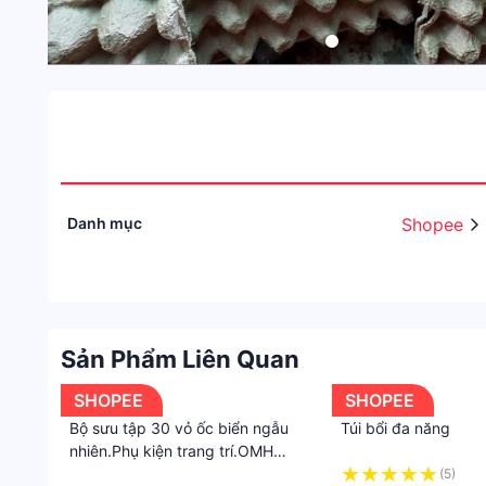
Danh mục
Shopee
Sản Phẩm Liên Quan
SHOPEE
SHOPEE
Bộ sưu tập 30 vỏ ốc biển ngẫu
Túi bổi đa năng
nhiên.Phụ kiện trang trí.OMH
Biên Hòa.
·
(5)