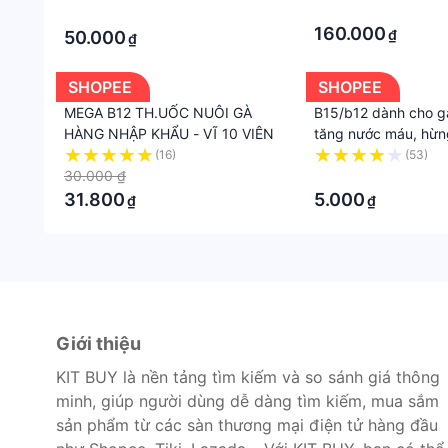
·
·
160.000
₫
50.000
₫
SHOPEE
SHOPEE
MEGA B12 TH.UỐC NUÔI GÀ
B15/b12 dành cho g
HÀNG NHẬP KHẨU - VĨ 10 VIÊN
tăng nước máu, hừng
viên.
(16)
(53)
30.000 ₫
·
31.800
5.000
₫
₫
Giới thiệu
KIT BUY là nền tảng tìm kiếm và so sánh giá thông
minh, giúp người dùng dễ dàng tìm kiếm, mua sắm
sản phẩm từ các sàn thương mại điện tử hàng đầu