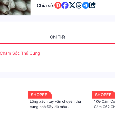
Chia sẻ:
Chi Tiết
Chăm Sóc Thú Cưng
SHOPEE
SHOPEE
Lồng xách tay vận chuyển thú
1KG Cám Cò
cưng nhỏ Đầy đủ mẫu .
Cám C62 Cho
ăn Vịt Con 
·
·