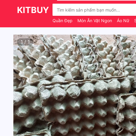
KITBUY
Quần Đẹp
Món Ăn Vặt Ngon
Áo Nữ
1
/
1