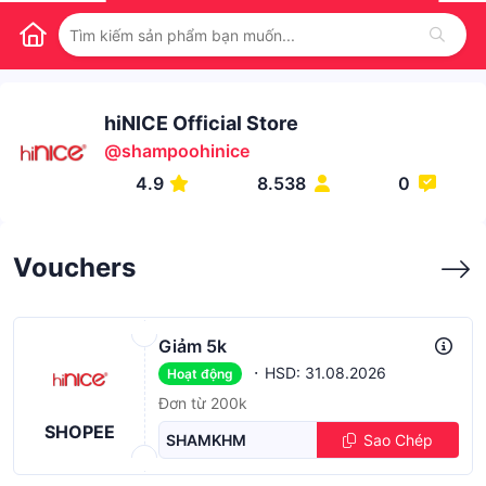
hiNICE Official Store
@
shampoohinice
4.9
8.538
0
Vouchers
Giảm 5k
·
HSD: 31.08.2026
Hoạt động
Đơn từ 200k
SHOPEE
SHAMKHM
Sao Chép