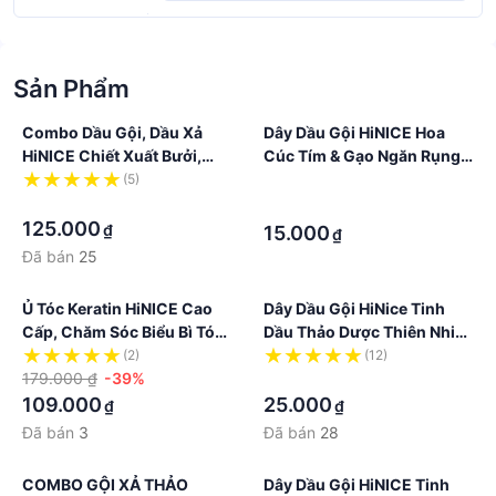
Sản Phẩm
Combo Dầu Gội, Dầu Xả
Dây Dầu Gội HiNICE Hoa
HiNICE Chiết Xuất Bưởi,
Cúc Tím & Gạo Ngăn Rụng
Giảm Gãy Rụng Tóc, Giảm
Tóc, Cân Bằng Độ Ẩm
(5)
·
Gàu Nấm Chai 422g &
·
·
266ml
125.000
₫
15.000
₫
Đã bán
25
Ủ Tóc Keratin HiNICE Cao
Dây Dầu Gội HiNice Tinh
Cấp, Chăm Sóc Biểu Bì Tóc
Dầu Thảo Dược Thiên Nhiên
Dành Cho Tóc Hư Tổn
6gx10gói
(2)
(12)
250ml
179.000 ₫
-39%
·
109.000
25.000
₫
₫
Đã bán
3
Đã bán
28
COMBO GỘI XẢ THẢO
Dây Dầu Gội HiNICE Tinh