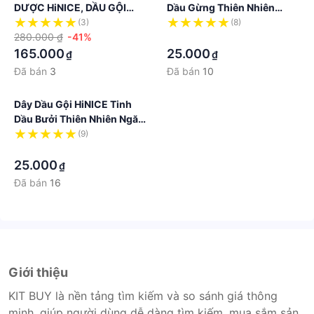
DƯỢC HiNICE, DẦU GỘI
Dầu Gừng Thiên Nhiên
NGĂN RỤNG TÓC KÍCH
6gx10gói
(3)
(8)
MỌC TÓC, DETOX KIỀM
280.000 ₫
-41%
·
DẦU CHAI 422G
165.000
25.000
₫
₫
Đã bán
3
Đã bán
10
Dây Dầu Gội HiNICE Tinh
Dầu Bưởi Thiên Nhiên Ngăn
Tóc Gãy Rụng, Kích Thích
(9)
Mọc Tóc 6gx10gói
·
25.000
₫
Đã bán
16
Giới thiệu
KIT BUY là nền tảng tìm kiếm và so sánh giá thông
minh, giúp người dùng dễ dàng tìm kiếm, mua sắm sản