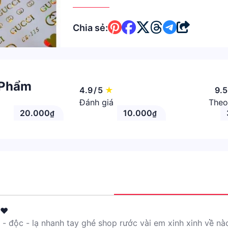
Chia sẻ:
 Phẩm
4.9
/
5
★
9.
Đánh giá
Theo
20.000
10.000
₫
₫
️❤️
 độc - lạ nhanh tay ghé shop rước vài em xinh xinh về nà