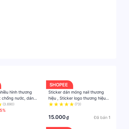
Sắc
Đẹp
Chăm
 tay , chân mình thêm xinh đẹp 🥰🥰
sóc
sơn bóng , thế là xong 1 bộ móng đẹp nhé 👍😘
tay,
chân
&
móng
Chăm
sóc
SHOPEE
móng
nhiều hình thương
Sticker dán móng nail thương
ết chống nước, dán
hiệu , Sticker logo thương hiệu
ptop, mũ bảo hiểm,
trang trí móng tay
(3.690)
(73)
25%
·
15.000
Đã bán
1
₫