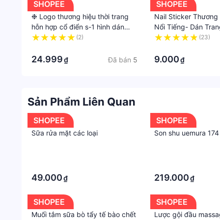
SHOPEE
SHOPEE
❉ Logo thương hiệu thời trang
Nail Sticker Thương
hỗn hợp cổ điển s-1 hình dán
Nổi Tiếng- Dán Trang
graffiti không thấm nước ❉ 54
Sticker Đẹp
(2)
(23)
cái / bộ diy fashion luggage
·
·
laptop skateboard decals
24.999
9.000
Đã bán
5
₫
₫
doodle stickers
Sản Phẩm Liên Quan
SHOPEE
SHOPEE
Sữa rửa mặt các loại
Son shu uemura 174
·
·
·
·
49.000
219.000
₫
₫
SHOPEE
SHOPEE
Muối tắm sữa bò tẩy tế bào chết
Lược gội đầu mass