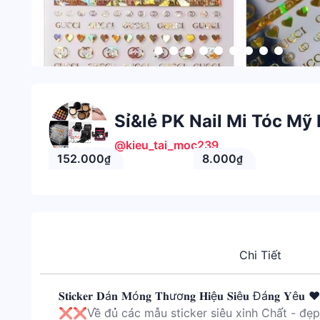
Sỉ&lẻ PK Nail Mi Tóc Mỹ
@kieu_tai_moc239
152.000
8.000
₫
₫
Chi Tiết
𝐒𝐭𝐢𝐜𝐤𝐞𝐫 𝐃á𝐧 𝐌ó𝐧𝐠 𝐓𝐡ươ𝐧𝐠 𝐇𝐢ệ𝐮 𝐒𝐢ê𝐮 Đá𝐧𝐠 𝐘ê𝐮 ❤
❌❌Về đủ các mẫu sticker siêu xinh Chất - đẹp -