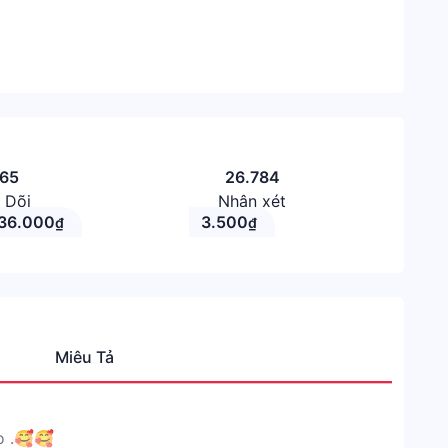
565
26.784
 Dõi
Nhận xét
36.000
3.500
₫
₫
Miêu Tả
Danh
mục
Shope
o .🥰🥰