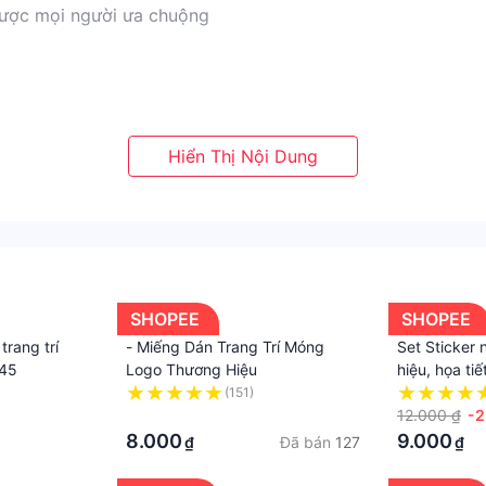
 được mọi người ưa chuộng
rí theo ý thích mà không cần lo lắng phải làm sao để đôi
 , gỡ những hình ảnh bạn muốn trang trí dán lên móng và 
t và chất lượng
SHOPEE
SHOPEE
trang trí
- Miếng Dán Trang Trí Móng
Set Sticker 
445
Logo Thương Hiệu
hiệu, họa ti
trang trí la
(151)
·
vali, xe ga
12.000 ₫
-
8.000
9.000
Đã bán
127
₫
₫