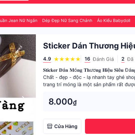
uần Jean Nữ Ngắn
Dép Đẹp Nữ Sang Chảnh
Áo Kiểu Babydoll
Sticker Dán Thương Hiệ
4.9
16
2
Đánh Giá
Đã
𝐒𝐭𝐢𝐜𝐤𝐞𝐫 𝐃á𝐧 𝐌ó𝐧𝐠 𝐓𝐡ươ𝐧𝐠 𝐇𝐢ệ𝐮 
Chất - đẹp - độc - lạ nhanh tay ghé sho
trang trí móng là một sản phẩm rất đ
dạng mẫu mã ✔H
8.000
₫
Cửa Hàng