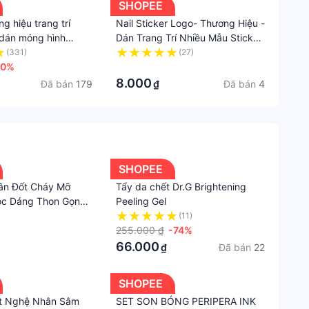
SHOPEE
ng hiệu trang trí
Nail Sticker Logo- Thương Hiệu -
 dán móng hình
Dán Trang Trí Nhiều Mẫu Sticker
- Cheap Nail
Đẹp
(331)
(27)
50%
·
8.000
Đã bán
179
Đã bán
4
₫
SHOPEE
ân Đốt Cháy Mỡ
Tẩy da chết Dr.G Brightening
óc Dáng Thon Gọn
Peeling Gel
(11)
255.000 ₫
-74%
66.000
Đã bán
22
₫
SHOPEE
t Nghệ Nhân Sâm
SET SON BÓNG PERIPERA INK