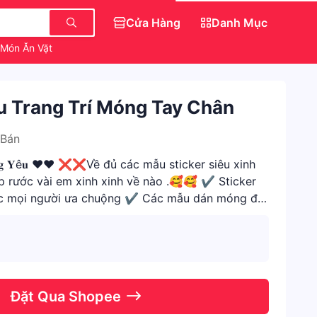
Cửa Hàng
Danh Mục
Món Ăn Vặt
Áo Nữ
Săn IPhone 0 Đồng
u Trang Trí Móng Tay Chân
 Bán
𝐒𝐢ê𝐮 Đá𝐧𝐠 𝐘ê𝐮 ❤️❤️ ❌❌Về đủ các mẫu sticker siêu xinh
p rước vài em xinh xinh về nào .🥰🥰 ✔️ Sticker
ược mọi người ưa chuộng ✔️ Các mẫu dán móng đa
Đặt Qua Shopee