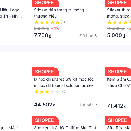
SHOPEE
SHOPEE
 Hiệu Logo
Sticker dán trang trí móng
Sticker thươ
 Trí - Nhiều
thương hiệu
móng, stick
thương hiệu 
(7)
8.000 ₫
-4%
10.000 ₫
-
7.700
5.000
Đã bán
8
₫
₫
SHOPEE
SHOPEE
Minoxidil shares 6% xịt mọc tóc
Kem Giảm C
minoxidil topical solution unisex
Thừa Cho V
50g
(4)
·
·
·
44.502
Đã bán
2
₫
71.412
₫
SHOPEE
SHOPEE
age - MẪU
Son kem lì CLIO Chiffon Blur Tint
Sữa Rửa Mặ