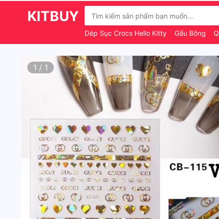
KITBUY
Dép Sục Crocs Hello Kitty
Gấu Bông
Q
1
/
1