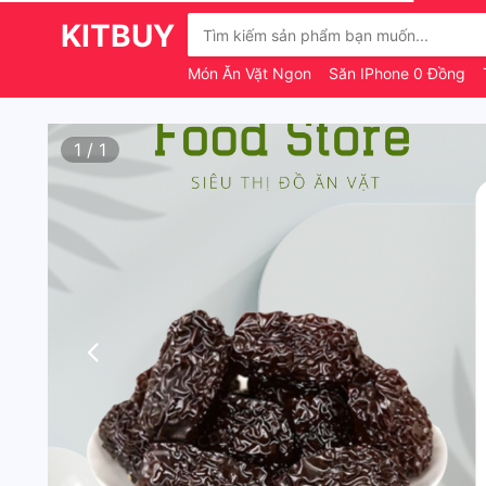
KITBUY
Món Ăn Vặt Ngon
Săn IPhone 0 Đồng
1
/
1