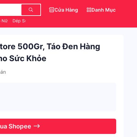
Cửa Hàng
Danh Mục
o Nữ
Dép Sục Crocs Hello Kitty
Váy Đẹp Cho Nữ
tore 500Gr, Táo Đen Hàng
ho Sức Khỏe
Bán
Qua Shopee