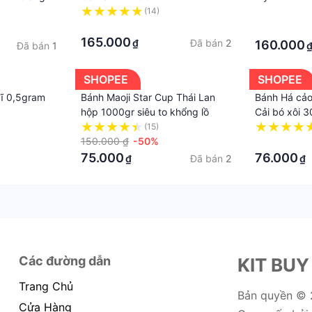
(14)
·
·
·
165.000
Đã bán
2
₫
160.000
Đã bán
1
SHOPEE
SHOPEE
Sĩ 0,5gram
Bánh Maoji Star Cup Thái Lan
Bánh Há cảo
hộp 1000gr siêu to khổng lồ
Cải bó xôi 
(15)
150.000 ₫
-50%
·
75.000
76.000
Đã bán
2
₫
₫
Các đường dẫn
KIT BUY
Trang Chủ
Bản quyền ©
Cửa Hàng