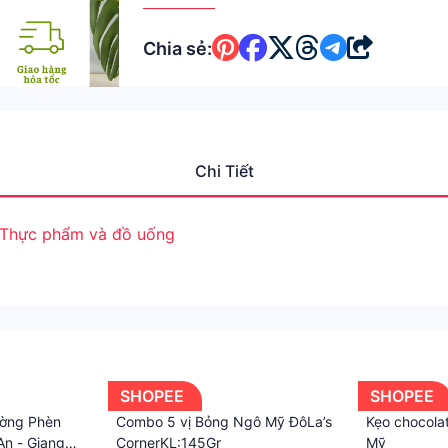
Chia sẻ:
Chi Tiết
Thực phẩm và đồ uống
SHOPEE
SHOPEE
ường Phèn
Combo 5 vị Bỏng Ngô Mỹ ĐôLa’s
Kẹo chocola
An - Giang
CornerKL:145Gr
Mỹ