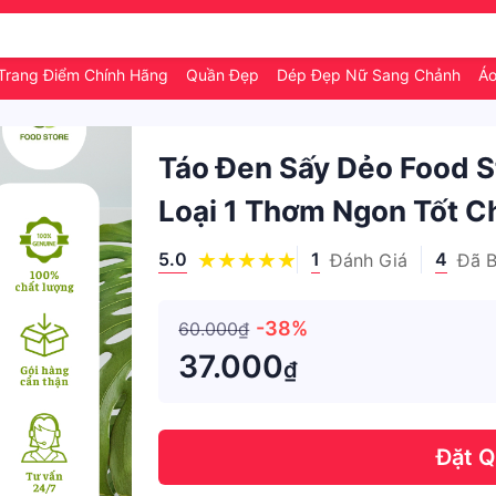
Trang Điểm Chính Hãng
Quần Đẹp
Dép Đẹp Nữ Sang Chảnh
Á
Táo Đen Sấy Dẻo Food S
Loại 1 Thơm Ngon Tốt C
5.0
1
4
Đánh Giá
Đã 
-38%
60.000₫
37.000
₫
Đặt 