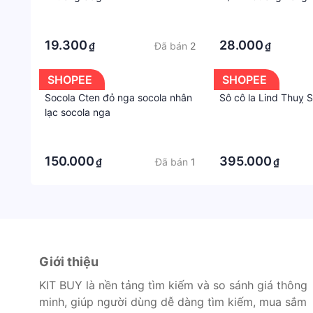
Húa
·
·
·
·
19.300
28.000
Đã bán
2
₫
₫
SHOPEE
SHOPEE
Socola Cten đỏ nga socola nhân
Sô cô la Lind Thuỵ 
lạc socola nga
·
·
·
·
150.000
395.000
Đã bán
1
₫
₫
Giới thiệu
KIT BUY là nền tảng tìm kiếm và so sánh giá thông
minh, giúp người dùng dễ dàng tìm kiếm, mua sắm