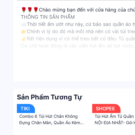
🌹🌹🌹Chào mừng bạn đến với cửa hàng của chún
THÔNG TIN SẢN PHẨM
☁️Thời tiết ẩm ướt như này, cứ bảo sao quần áo 
👉Chính vì lý do đó mà mỗi nhà nên có vài túi t
✌️Rất tiện dụng vì có thể treo bất cứ đâu: Tủ quầ
Cơ chế hoạt động là các viên hút ẩm sẽ hút nước, k
==================================
📣📣📣những lưu ý khi mua sắm📣📣📣
💝Chúng tôi sẽ gửi hàng trong vòng 2 ngày (trừ 
💝Nếu có thắc mắc, vui lòng nhắn tin riêng, chúng 
==================================
Theo dõi shop ngay để nhận mã khuyến mãi
Sản Phẩm Tương Tự
TIKI
SHOPEE
Combo 6 Túi Hút Chân Không
Túi Hút Ẩm Tủ Quần
Đựng Chăn Màn, Quần Áo Kèm
NỘI ĐỊA NHẬT- Gói 
Bơm Điện Đa Năng, Chống Ẩm
Ngắn Chống Ẩm Mốc
·
·