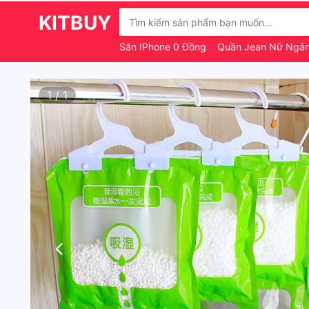
KITBUY
Săn IPhone 0 Đồng
Quần Jean Nữ Ngắ
1
/
1