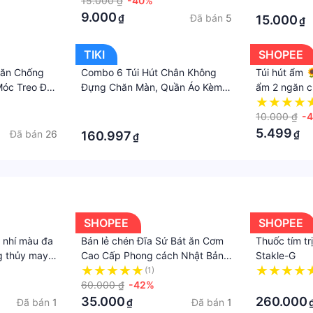
- Hút Ẩm
15.000 ₫
-40%
·
9.000
Đã bán
5
₫
15.000
₫
TIKI
SHOPEE
găn Chống
Combo 6 Túi Hút Chân Không
Túi hút ẩm 
óc Treo Đa
Đựng Chăn Màn, Quần Áo Kèm
ẩm 2 ngăn 
ực Tốt
Bơm Điện Đa Năng, Chống Ẩm
có móc treo
·
Mốc Bụi, Bảo Quản Quần Áo
cực tốt 225
10.000 ₫
-
·
Chăn Gối Mền
5.499
Đã bán
26
₫
160.997
₫
SHOPEE
SHOPEE
 nhí màu đa
Bán lẻ chén Đĩa Sứ Bát ăn Cơm
Thuốc tím tr
g thủy may
Cao Cấp Phong cách Nhật Bản
Stakle-G
Chất Liệu An Toàn Với Sức Khỏe
(1)
60.000 ₫
-42%
·
35.000
260.000
Đã bán
1
Đã bán
1
₫