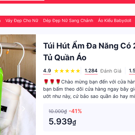
n
Váy Đẹp Cho Nữ
Dép Đẹp Nữ Sang Chảnh
Áo Kiểu Babydoll
Túi Hút Ẩm Đa Năng Có
Tủ Quần Áo
4.9
1.284
1.
Đánh Giá
🌹🌹🌹Chào mừng bạn đến với cửa hàng
bạn bấm theo dõi cửa hàng ngay bây 
ướt như này, cứ bảo sao quần áo hay mố
gây bệnh ngoài da nữa. 👉Chín
-41%
10.000₫
5.939
₫