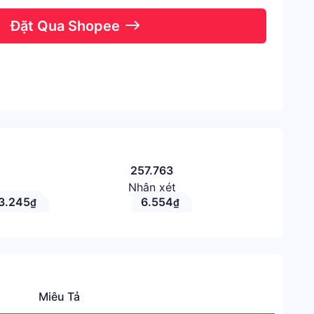
Đặt Qua Shopee
257.763
Nhận xét
3.245
6.554
₫
₫
Miêu Tả
Danh