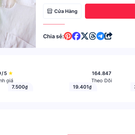
Cửa Hàng
Chia sẻ:
9
/
5
★
164.847
nh giá
Theo Dõi
7.500
19.401
₫
₫