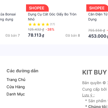
SHOPEE
SHOPEE
Lũa Bonsai
Dụng Cụ Cắt Góc Giấy Bo Tròn
Cân Điện Tử
ông dụng
Nhỏ
Dụng
(17)
·
125.432 ₫
-38%
755.556 ₫
78.113
Đã bán
7
Đã bán
8
₫
453.000
Các đường dẫn
KIT BUY
Trang Chủ
Bản quyền ©
Cửa Hàng
Cung cấp bởi
Danh Mục
Lưu ý :
* Sản phẩm 
* Chúng tôi