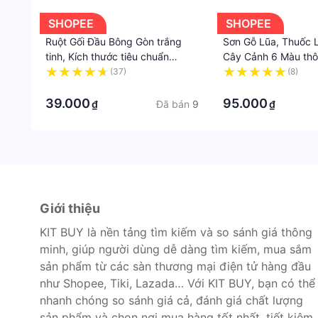
SHOPEE
SHOPEE
Ruột Gối Đầu Bông Gòn trắng
Sơn Gỗ Lũa, Thuốc 
tinh, Kích thước tiêu chuẩn
Cây Cảnh 6 Màu th
45x65 và ruột ôm 35*105
(37)
(8)
·
·
39.000
95.000
Đã bán
9
₫
₫
Giới thiệu
KIT BUY là nền tảng tìm kiếm và so sánh giá thông
minh, giúp người dùng dễ dàng tìm kiếm, mua sắm
sản phẩm từ các sàn thương mại điện tử hàng đầu
như Shopee, Tiki, Lazada… Với KIT BUY, bạn có thể
nhanh chóng so sánh giá cả, đánh giá chất lượng
sản phẩm và chọn nơi mua hàng tốt nhất, tiết kiệm