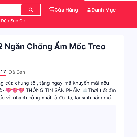
Cửa Hàng
Danh Mục
Dép Sục Crocs Hello Kitty
Trang Điểm Chính Hãng
Gấu Bông
 2 Ngăn Chống Ẩm Mốc Treo
517
Đã Bán
 của chúng tôi, tặng ngay mã khuyến mãi nếu
giờ~💖💖💖 THÔNG TIN SẢN PHẨM ☁️Thời tiết ẩm
c và nhanh hỏng nhất là đồ da, lại sinh nấm mốc