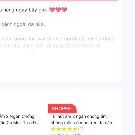
mục
ửa hàng ngay bây giờ~💖💖💖
Shope
 bệnh ngoài da nữa.
Nhà
cửa
phùn ẩm ương như này thì mọi người rất nên sử dụng
&
i khi đạt dung tích tối đa là 500ml thì bỏ đi
Đời
sống
m việc)
Sắp
xếp
nhà
cửa
Thươn
SHOPEE
Hiệu
 Ẩm 2 Ngăn Chống
Túi hút ẩm 2 ngăn chống ẩm
No
ốc Có Móc Treo Đa
chống mốc có móc treo đa năng
Brand
út Ẩm Cực Tốt
siêu hút ẩm cực tốt 2253 bảo nhi
(27)