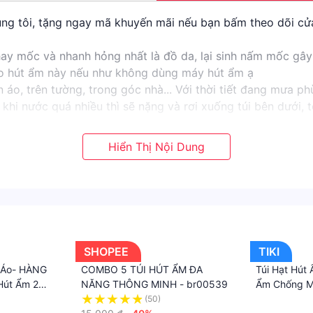
g tôi, tặng ngay mã khuyến mãi nếu bạn bấm theo dõi c
hay mốc và nhanh hỏng nhất là đồ da, lại sinh nấm mốc gây
reo hút ẩm này nếu như không dùng máy hút ẩm ạ
n áo, trên tường, trong góc nhà... Với thời tiết đang mưa 
hi nước quá nhiều thì sẽ nặng và rơi xuống túi bên dưới, tớ
===================
các ngày Lễ, Tết và những ngày đơn vị vận chuyển không là
tôi sẽ trả lời ngay khi nhìn thấy
===================
SHOPEE
TIKI
 Áo- HÀNG
COMBO 5 TÚI HÚT ẨM ĐA
Túi Hạt Hút
Hút Ẩm 2
NĂNG THÔNG MINH - br00539
Ẩm Chống M
- Móc Treo
Năng Siêu H
(50)
·