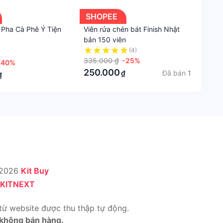
SHOPEE
 Pha Cà Phê Ý Tiện
Viên rửa chén bát Finish Nhật
bản 150 viên
(4)
335.000 ₫
-25%
-40%
250.000
Đã bán
1
₫
₫
 2026
Kit Buy
KITNEXT
từ website được thu thập tự động.
 không bán hàng.