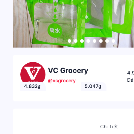
VC Grocery
4.
Đá
@vcgrocery
4.832
5.047
₫
₫
Chi Tiết