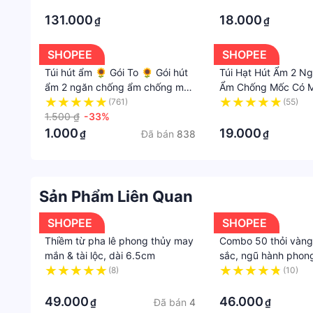
Mốc Bụi, Bảo Quản Quần Áo
Đa Năng- Tiện Dụng
·
·
Chăn Gối Mền
CỰC ĐỈNH
131.000
18.000
₫
₫
SHOPEE
SHOPEE
Túi hút ẩm 🌻 Gói To 🌻 Gói hút
Túi Hạt Hút Ẩm 2 N
ẩm 2 ngăn chống ẩm chống mốc
Ẩm Chống Mốc Có M
có móc treo đa năng siêu hút ẩm
Năng Siêu Hút Ẩm C
(761)
(55)
cực tốt
1.500 ₫
-33%
·
1.000
19.000
Đã bán
838
₫
₫
Sản Phẩm Liên Quan
SHOPEE
SHOPEE
Thiềm từ pha lê phong thủy may
Combo 50 thỏi vàng
mắn & tài lộc, dài 6.5cm
sắc, ngũ hành phon
mắn và chiêu tài lộc
(8)
(10)
·
·
49.000
46.000
Đã bán
4
₫
₫