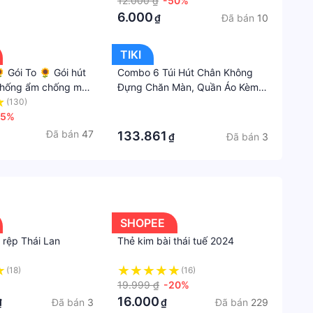
shop
12.000 ₫
-50%
6.000
Đã bán
10
₫
TIKI
 Gói To 🌻 Gói hút
Combo 6 Túi Hút Chân Không
chống ẩm chống mốc
Đựng Chăn Màn, Quần Áo Kèm
 đa năng siêu hút ẩm
Bơm Điện Đa Năng, Chống Ẩm
(130)
·
3
45%
Mốc Bụi, Bảo Quản Quần Áo
·
Chăn Gối Mền
Đã bán
47
133.861
Đã bán
3
₫
SHOPEE
ị rệp Thái Lan
Thẻ kim bài thái tuế 2024
(18)
(16)
19.999 ₫
-20%
16.000
Đã bán
3
Đã bán
229
₫
₫