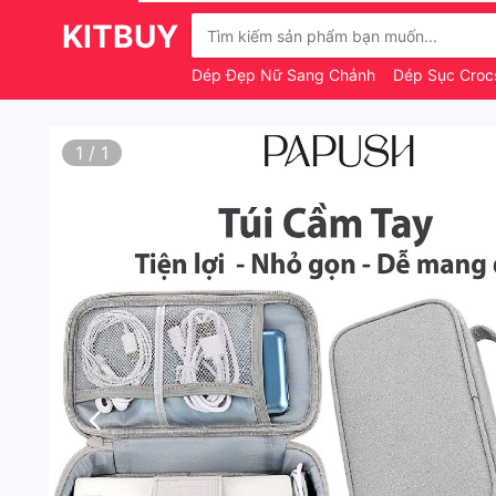
KITBUY
Dép Đẹp Nữ Sang Chảnh
Dép Sục Crocs
1
/
1