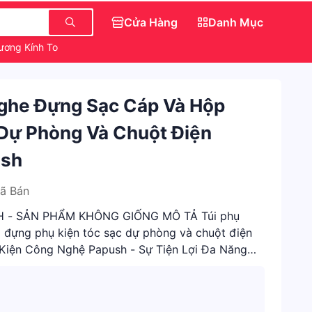
Cửa Hàng
Danh Mục
ương Kính Toàn Thân
Săn IPhone 0 Đồng
Quần Đẹp
Nghe Đựng Sạc Cáp Và Hộp
Dự Phòng Và Chuột Điện
ush
ã Bán
 - SẢN PHẨM KHÔNG GIỐNG MÔ TẢ Túi phụ
p đựng phụ kiện tóc sạc dự phòng và chuột điện
 Kiện Công Nghệ Papush - Sự Tiện Lợi Đa Năng