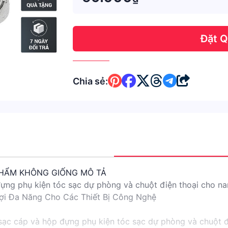
Đặt 
Chia sẻ:
PHẨM KHÔNG GIỐNG MÔ TẢ
đựng phụ kiện tóc sạc dự phòng và chuột điện thoại cho n
Lợi Đa Năng Cho Các Thiết Bị Công Nghệ
 sạc cáp và hộp đựng phụ kiện tóc sạc dự phòng và chuột 