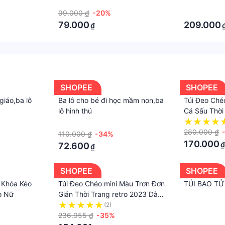
m Cứng
Củ Sạc, Chuột Quai Xách Trên
điện thoại đ
·
·
đủ rộng rãi để đựng nhiều loại thiết bị và phụ kiện.
Nhiều Ngăn
ngăn lớn ch
99.000 ₫
-20%
·
tuidungsac #tuidungphukien #tuidungsacduphong #tuidun
79.000
209.000
₫
uiphukiencongnghe #tuidungsacdienthoai #tuidungsacmacbo
SHOPEE
SHOPEE
giáo,ba lô
Ba lô cho bé đi học mầm non,ba
Túi Đeo Chéo
lô hình thú
Cá Sấu Thời
Nữ
·
280.000 ₫
110.000 ₫
-34%
170.000
₫
72.600
₫
SHOPEE
SHOPEE
 Khóa Kéo
Túi Đeo Chéo mini Màu Trơn Đơn
TÚI BAO T
o Nữ
Giản Thời Trang retro 2023 Dành
Cho Nữ
(2)
·
236.955 ₫
-35%
·