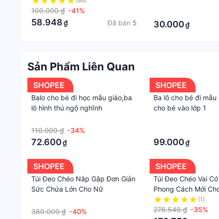
sạc usb, tai nghe có quai cầm,
Nghe Thẻ Nhớ Pho
(86)
·
Kích thước bên ngoài hộp đựng phụ kiện công nghệ 
túi đựng phụ kiện điện thoại, túi
100.000 ₫
-41%
Boona
·
#tuiphukien #hopdungphukien #tuidungtainghe #
đựng phụ kiện máy tính - chính
58.948
Đã bán
5
₫
30.000
₫
hãng dododios
#tuidungsaclaptop #tuidungphukiendienthoai #t
#hopdungphukiencongnghe #tuidungsactainghe
Sản Phẩm Liên Quan
SHOPEE
SHOPEE
Balo cho bé đi học mẫu giáo,ba
Ba lô cho bé đi mẫu 
lô hình thú ngộ nghĩnh
cho bé vào lớp 1
·
·
110.000 ₫
-34%
·
72.600
99.000
₫
₫
SHOPEE
SHOPEE
Túi Đeo Chéo Nắp Gập Đơn Giản
Túi Đeo Chéo Vai Có
Sức Chứa Lớn Cho Nữ
Phong Cách Mới Ch
·
(1)
276.548 ₫
-35%
380.000 ₫
-40%