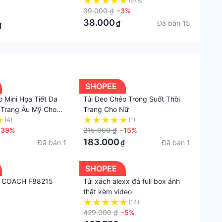
a chức năng có 2
Tai Nghe - Ví Đựng Tai Nghe -
(578)
ống thấm nước
Túi Đựng Sạc
39.000 ₫
-3%
Đang
gsaccap #tuidungphukiencongnghe
38.000
Đã bán
15
₫
cập
₫
ok #tuidungphukientoc #tuidungphukienlaptop
nhật
Mẫu
Trơn
SHOPEE
Hạn
bảo
 Mini Họa Tiết Da
Túi Đeo Chéo Trong Suốt Thời
hành
 Trang Âu Mỹ Cho
Trang Cho Nữ
(4)
(1)
3
-39%
215.000 ₫
-15%
tháng
183.000
Đã bán
1
Đã bán
1
₫
Xuất
xứ
SHOPEE
Ử COACH F88215
Túi xách alexx đá full box ảnh
Trung
thật kèm video
Quốc
(14)
Chất
429.000 ₫
-5%
liệu