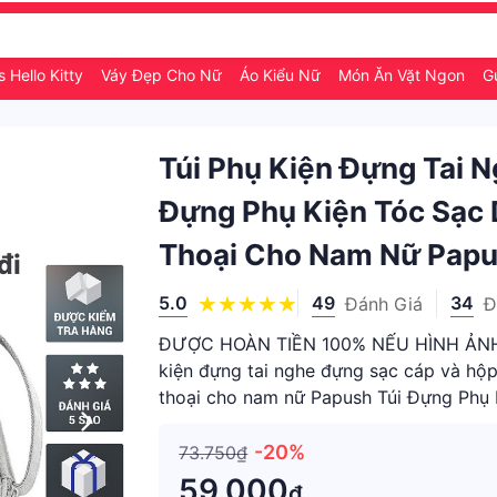
 Hello Kitty
Váy Đẹp Cho Nữ
Áo Kiểu Nữ
Món Ăn Vặt Ngon
G
Túi Phụ Kiện Đựng Tai 
Đựng Phụ Kiện Tóc Sạc 
Thoại Cho Nam Nữ Pap
5.0
49
34
Đánh Giá
Đ
ĐƯỢC HOÀN TIỀN 100% NẾU HÌNH ẢNH
kiện đựng tai nghe đựng sạc cáp và hộ
thoại cho nam nữ Papush Túi Đựng Phụ
Cho Các Thiết Bị Công Nghệ + Mô
-20%
73.750₫
59.000
₫