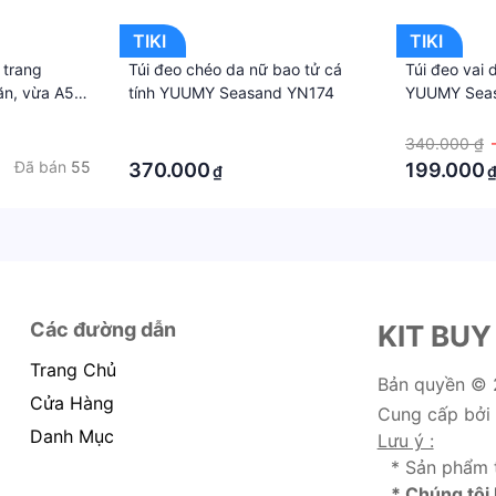
TIKI
TIKI
 trang
Túi đeo chéo da nữ bao tử cá
Túi đeo vai
n, vừa A5,
tính YUUMY Seasand YN174
YUUMY Sea
p đi chơi, đi
·
·
g hợp cao
·
340.000 ₫
óc, không
Đã bán
55
370.000
199.000
₫
Các đường dẫn
KIT BUY
Trang Chủ
Bản quyền ©
Cửa Hàng
Cung cấp bởi
Danh Mục
Lưu ý :
* Sản phẩm 
* Chúng tôi