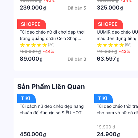
400.000 ₫
-40%
chơi, đi làm, đi tiệc
490.000 ₫
-34%
cao cấp, không bong
239.000
325.000
Đã bán
5
₫
₫
không thấm nước
SHOPEE
SHOPEE
Túi đeo chéo nữ đi chơi đẹp thời
UUMIR đeo chéo UU
trang quảng châu Celo Shop
màu đen đựng tiền/ 
ngăn rộng rãi đựng ví điện thoại
dây kéo thời trang 
(29)
(58)
siêu tiện lợi
160.000 ₫
-44%
112.300 ₫
-43%
89.000
63.597
Đã bán
3
₫
₫
Sản Phẩm Liên Quan
TIKI
TIKI
Túi xách nữ đeo chéo đẹp hàng
Túi đeo chéo thời tr
chuẩn đế đúc xịn sò SIÊU HOT
cho nam và nữ có dâ
HIT
ngắn
·
·
·
19.900 ₫
450.000
24.900
₫
₫