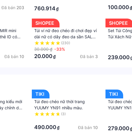
, da tổng hợp
Xách Và Ví - 26CMX10CMX18CM
THIẾT KẾ 3
·
·
 tróc,
ĐIỆU, CHẤT
100.000
Đã bán
203
760.914
₫
THẤM NƯỚC
SHOPEE
SHOPEE
MIR mini
Túi ví nữ đeo chéo đi chơi đẹp ví
Set Túi Côn
thẻ ID có
dài nữ có dây đeo da sần SALY
Túi Xách Nữ
cho nữ
hàng đẹp VDNC01 + ảnh thật
Nhỏ
(230)
·
của shop
30.000 ₫
-33%
·
20.000
Đã bán
10
Đã bán
3
₫
239.000
TIKI
TIKI
ang kiểu mới
Túi đeo chéo nữ thời trang
Túi đeo chéo
y chỉnh dài
YUUMY YN91 nhiều màu.
YUUMY YN10
đi chơi đi l
(3)
·
·
YN92, YN9
·
490.000
Đã bán
10
₫
279.000