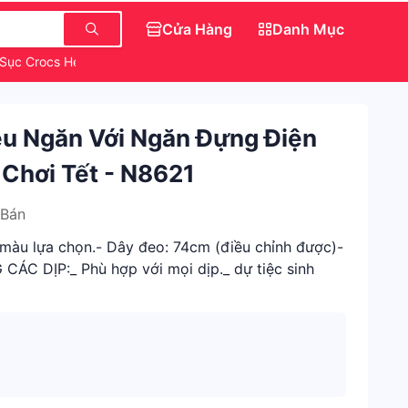
Cửa Hàng
Danh Mục
Sục Crocs Hello Kitty
Trang Điểm Chính Hãng
Váy Đẹp Cho Nữ
ều Ngăn Với Ngăn Đựng Điện
 Chơi Tết - N8621
 Bán
u màu lựa chọn.- Dây đeo: 74cm (điều chỉnh được)-
CÁC DỊP:_ Phù hợp với mọi dịp._ dự tiệc sinh