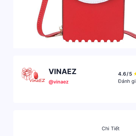
VINAEZ
4.6
/
5
Đánh gi
@vinaez
Chi Tiết