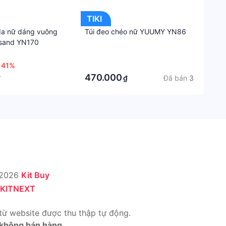
Trung
TIKI
Quốc
 da nữ dáng vuông
Túi đeo chéo nữ YUUMY YN86
Chất
sand YN170
liệu
·
-41%
·
da
470.000
Đã bán
3
₫
₫
PU
Model
N8621
Kích
thước
1.5x7
(DxRx
 2026
Kit Buy
KITNEXT
Xuất
xứ
thươn
từ website được thu thập tự động.
hiệu
 không bán hàng.