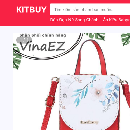
KITBUY
Dép Đẹp Nữ Sang Chảnh
Áo Kiểu Babyd
1
/
1