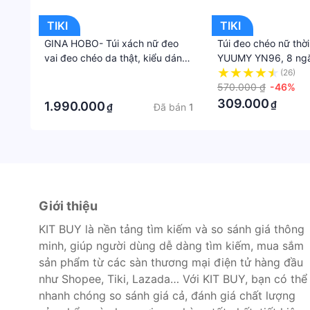
TIKI
TIKI
GINA HOBO- Túi xách nữ đeo
Túi đeo chéo nữ thời
vai đeo chéo da thật, kiểu dáng
YUUMY YN96, 8 ngă
thanh lịch - LEMOS VN.99
ví, điện thoại, phù hợ
·
(26)
làm, đi tiệc, da tổn
570.000 ₫
-46%
·
cấp, không bong tr
309.000
₫
1.990.000
Đã bán
1
₫
thấm nước
Giới thiệu
KIT BUY là nền tảng tìm kiếm và so sánh giá thông
minh, giúp người dùng dễ dàng tìm kiếm, mua sắm
sản phẩm từ các sàn thương mại điện tử hàng đầu
như Shopee, Tiki, Lazada… Với KIT BUY, bạn có thể
nhanh chóng so sánh giá cả, đánh giá chất lượng