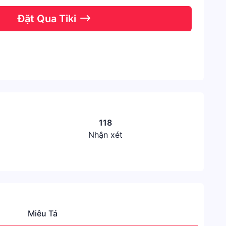
Đặt Qua Tiki
118
Nhận xét
Miêu Tả
Thươn