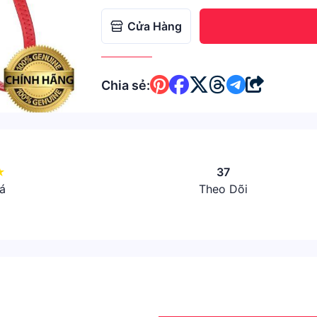
Cửa Hàng
Chia sẻ:
★
37
á
Theo Dõi