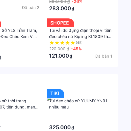
 NGĂN KÉO SÀNH
383.000 ₫
-26%
 LIỆU VẢI DÙ CHỐNG
Đã bán
2
₫
283.000
₫
Túi
, SIÊU BỀN
đeo
SHOPEE
chéo
g Sở YLS Trần Trám,
Túi vải dù đựng điện thoại ví tiền
dạo
 Đeo Chéo Kèm Ví
đeo chéo nữ Kipling KL1809 thời
phố
trang cao cấp nhiều ngăn tiện
(45)
ích SANTA STORE
220.000 ₫
-45%
Sản
121.000
Đã bán
1
₫
phẩm
₫
có
được
bảo
hành
không
TIKI
Không
 nữ thời trang
Túi đeo chéo nữ YUUMY YN91
7, tiện dụng, mang
nhiều màu
Xuất
àm đi học, YN91,
·
xứ
0
(Made
·
in)
325.000
₫
₫