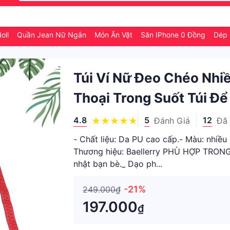
oll
Quần Jean Nữ Ngắn
Món Ăn Vặt
Săn IPhone 0 Đồng
Dép 
Túi Ví Nữ Đeo Chéo Nhi
Thoại Trong Suốt Túi Để
4.8
5
12
Đánh Giá
Đã
- Chất liệu: Da PU cao cấp.- Màu: nhiề
Thương hiệu: Baellerry PHÙ HỢP TRONG 
nhật bạn bè._ Dạo ph...
-21%
249.000₫
197.000
₫