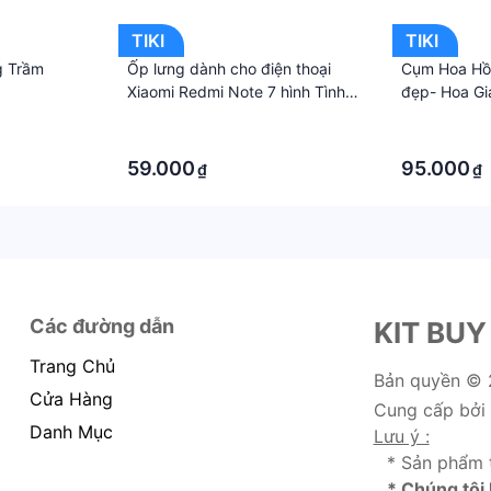
TIKI
TIKI
g Trầm
Ốp lưng dành cho điện thoại
Cụm Hoa Hồn
Xiaomi Redmi Note 7 hình Tình
đẹp- Hoa Gi
Yêu Ngọt Ngào - Hàng chính
·
·
hãng
·
·
59.000
95.000
₫
₫
Các đường dẫn
KIT BUY
Trang Chủ
Bản quyền ©
Cửa Hàng
Cung cấp bởi
Danh Mục
Lưu ý :
* Sản phẩm 
* Chúng tôi