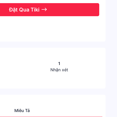
Đặt Qua Tiki
1
Nhận xét
Miêu Tả
Thươn