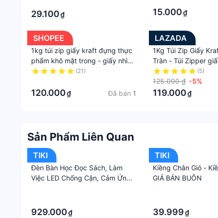
giúp tái dùng lần
·
·
#100tuigiaykraftdaydungdungthucphamcocuasovang
15.000
₫
29.100
₫
sản phẩm, hình thức và địa chỉ giao hàng mà có t
hàng giao từ nước ngoài có giá trị trên 1 triệu 
SHOPEE
LAZADA
chịu thuế GTGT. Do đó hoá đơn VAT không được c
1kg túi zip giấy kraft đựng thực
1Kg Túi Zip Giấy Kra
phẩm khô mặt trong - giấy nhìn
Tràn - Túi Zipper g
thấy sản phẩm bên trong
đựng thực phẩm - Lo
(21)
(5)
·
size.
125.000 ₫
-5%
120.000
119.000
Đã bán
1
₫
₫
Sản Phẩm Liên Quan
TIKI
TIKI
Đèn Bàn Học Đọc Sách, Làm
Kiềng Chắn Gió - Ki
Việc LED Chống Cận, Cảm Ứng
GIÁ BÁN BUÔN
Cao Cấp RL39
·
·
·
·
929.000
39.999
₫
₫