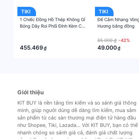
TIKI
TIKI
1 Chiếc Đồng Hồ Thép Không Gỉ
Đế Cắm Nhang Vòn
Bóng Dây Roi Phối Đính Kèm Cho
Hương bằng đồng
Kitchenaid K45WW 9704329
·
·
Bột Bánh Đánh Kem Trứng Dụng
·
85.000 ₫
-42%
Cụ Nấu Ăn
455.469
49.000
₫
₫
Giới thiệu
KIT BUY là nền tảng tìm kiếm và so sánh giá thông
minh, giúp người dùng dễ dàng tìm kiếm, mua sắm
sản phẩm từ các sàn thương mại điện tử hàng đầu
như Shopee, Tiki, Lazada… Với KIT BUY, bạn có thể
nhanh chóng so sánh giá cả, đánh giá chất lượng