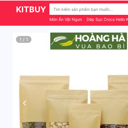
KITBUY
Món Ăn Vặt Ngon
Dép Sục Crocs Hello K
1
/
1