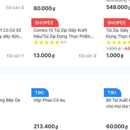
kraft, craft
size.
625.000 ₫
·
 #baobihoanghaGiá sản phẩm trên Tiki đã bao gồm thuế th
549.000
Đã bán
3
80.000
₫
hể phát sinh thêm chi phí khác như phí vận chuyển, phụ phí
đồng).....Sản phẩm này là tài sản cá nhân được bán bởi Nhà
SHOPEE
SHOPEE
ung cấp trong trường hợp này.
ft Có Có Sổ
Combo 10 Túi Zip Giấy Kraft
Túi Zip Giấy 
iấy đáy đứng
Nâu/Túi Zip Đựng Thực Phẩm
Đựng Thực 
ại 1 đủ các
Nhiều Size
_Tổng Kho 
(41)
·
1.800 ₫
-4
13.000
1.000
Đã bán
1
Đã bán
3
₫
₫
TIKI
TIKI
ềng Bếp Ga
Hộp Phao Cỏ lau
Bịt Tai Xuất
cho mọi lứa 
·
·
·
·
213.400
60.000
₫
₫