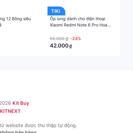
xứ
thươn
TIKI
hiệu
g 12 Bông siêu
Ốp lưng dành cho điện thoại
Việt
ả
Xiaomi Redmi Note 6 Pro Hoa
Hồng
·
Nam
55.000 ₫
-24%
Xuất
42.000
₫
xứ
(Made
in)
Việt
Nam
 2026
Kit Buy
KITNEXT
từ website được thu thập tự động.
 không bán hàng.