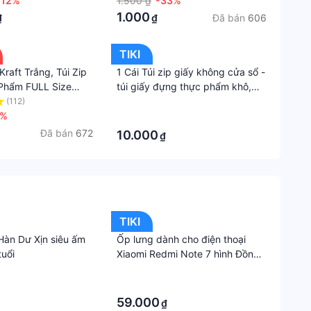
-12%
1.500 ₫
-33%
eo luật hiện hành. Bên cạnh đó, tuỳ vào loại
cụ
1.000
Đã bán
606
₫
₫
 hàng cồng kềnh, thuế nhập khẩu (đối với đơn
chứa
 Bán Hàng Cá Nhân và không thuộc đối tượng phải
đựng
TIKI
thực
Kraft Trắng, Túi Zip
1 Cái Túi zip giấy không cửa sổ -
phẩm
Phẩm FULL Size
túi giấy đựng thực phẩm khô,
ALY
Túi đựng bánh kẹo, túi zip giấy
(112)
·
Sản
4%
kraft, craft
·
phẩm
Đã bán
672
có
10.000
₫
được
bảo
hành
không
Không
TIKI
 Hàn Dư Xịn siêu ấm
Ốp lưng dành cho điện thoại
Thươn
tuổi
Xiaomi Redmi Note 7 hình Đồng
hiệu
Hồ Tình Yêu - Hàng chính hãng
·
OEM
·
59.000
Xuất
₫