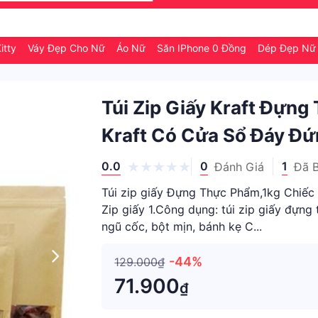
itty
Váy Đẹp Cho Nữ
Áo Nữ
Săn IPhone 0 Đồng
Dép Đẹp Nữ
Túi Zip Giấy Kraft Đựng
Kraft Có Cửa Sổ Đáy Đ
0.0
0
1
Đánh Giá
Đã 
Túi zip giấy Đựng Thực Phẩm,1kg Chiếc
Zip giấy 1.Công dụng: túi zip giấy đựng 
ngũ cốc, bột mịn, bánh kẹ C...
-44%
129.000₫
71.900
₫