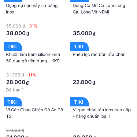
Dụng cụ cạo vảy cá bằng
Dụng Cụ Mổ Cá Làm Lòng
inox
Gà, Lòng Vịt NEMI
·
·
55.000 ₫
-31%
·
38.000
35.000
₫
₫
TIKI
TIKI
Khuôn làm kem silicon kèm
Phểu lọc rác bồn rửa chén
50 que gỗ tiện dụng - KKS
·
·
31.363 ₫
-11%
·
28.000
22.000
₫
₫
Đã bán
1
TIKI
TIKI
Vỉ Gác Chảo Chiên Đồ Ăn Cỡ
Vỉ gác chảo rán inox cao cấp
To
- hàng chuẩn loại 1
·
·
51.000 ₫
·