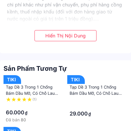
chi phí khác như phí vận chuyển, phụ phí hàng cồng
kềnh, thuế nhập khẩu (đối với đơn hàng giao từ
nước ngoài có giá trị trên 1 triệu đồng).....
Sản Phẩm Tương Tự
TIKI
TIKI
Tạp Dề 3 Trong 1 Chống
Tạp Dề 3 Trong 1 Chống
Bám Dầu Mỡ, Có Chỗ Lau
Bám Dầu Mỡ, Có Chỗ Lau
Tay, Đựng Đồ Cao Cấp
Tay, Đựng Đồ Cao Cấp
(1)
·
·
·
60.000
₫
29.000
₫
Đã bán
80