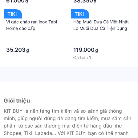
61.000
38.350
₫
₫
TIKI
TIKI
Vỉ gác chảo rán inox Tabi
Hộp Muối Dưa Cà Việt Nhật
Home cao cấp
Lọ Muối Dưa Cà Tiện Dụng
·
·
·
·
35.203
119.000
₫
₫
Đã bán
1
Giới thiệu
KIT BUY là nền tảng tìm kiếm và so sánh giá thông
minh, giúp người dùng dễ dàng tìm kiếm, mua sắm sản
phẩm từ các sàn thương mại điện tử hàng đầu như
Shopee, Tiki, Lazada… Với KIT BUY, bạn có thể nhanh