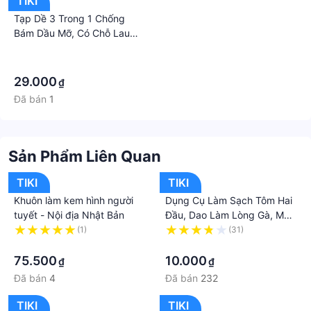
TIKI
Tạp Dề 3 Trong 1 Chống
Bám Dầu Mỡ, Có Chỗ Lau
Tay, Đựng Đồ Cao Cấp
·
·
29.000
₫
Đã bán
1
Sản Phẩm Liên Quan
TIKI
TIKI
Khuôn làm kem hình người
Dụng Cụ Làm Sạch Tôm Hai
tuyết - Nội địa Nhật Bản
Đầu, Dao Làm Lòng Gà, Mổ
Cá Cạo Vảy, Lột Bóc Vỏ Tôm,
(1)
(31)
·
Cua Sò, Dụng Cụ Nhà Bếp
·
Bằng Inox Không Gỉ
75.500
10.000
₫
₫
Đã bán
4
Đã bán
232
TIKI
TIKI