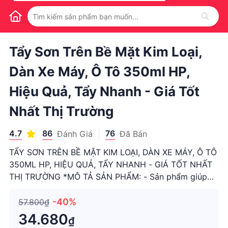
1
/
1
Tẩy Sơn Trên Bề Mặt Kim Loại,
Dàn Xe Máy, Ô Tô 350ml HP,
Hiệu Quả, Tẩy Nhanh - Giá Tốt
Nhất Thị Trường
4.7
86
76
Đánh Giá
Đã Bán
TẨY SƠN TRÊN BỀ MẶT KIM LOẠI, DÀN XE MÁY, Ô TÔ
350ML HP, HIỆU QUẢ, TẨY NHANH - GIÁ TỐT NHẤT
THỊ TRƯỜNG *MÔ TẢ SẢN PHẨM: - Sản phẩm giúp
tẩy bỏ lớp sơn cũ: sơn dầu, vecni, lacquer, sơn tĩnh
điện, sơn xe hơi, sơn cửa sắt,…. - Trước khi sử dụng
-40%
57.800₫
lột sơn lau thật sạch (bụ
34.680
₫