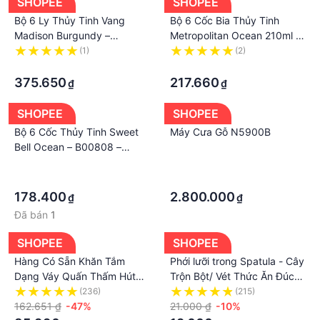
SHOPEE
SHOPEE
Bộ 6 Ly Thủy Tinh Vang
Bộ 6 Cốc Bia Thủy Tinh
Madison Burgundy –
Metropolitan Ocean 210ml -
1015D22 – 650ml
330ml - 400ml
(1)
(2)
·
·
375.650
217.660
₫
₫
SHOPEE
SHOPEE
Bộ 6 Cốc Thủy Tinh Sweet
Máy Cưa Gỗ N5900B
Bell Ocean – B00808 –
235ml
·
·
·
·
178.400
2.800.000
₫
₫
Đã bán
1
SHOPEE
SHOPEE
Hàng Có Sẵn Khăn Tắm
Phới lưỡi trong Spatula - Cây
Dạng Váy Quấn Thấm Hút
Trộn Bột/ Vét Thức Ăn Đúc
Nước Nhanh Khô Phong
Trong
(236)
(215)
Cách Ins Dễ Thương Dành
162.651 ₫
-47%
21.000 ₫
-10%