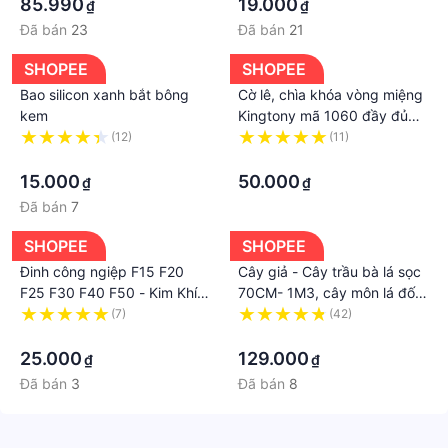
Cho Bạn Nữ
85.990
19.000
₫
₫
Đã bán
23
Đã bán
21
SHOPEE
SHOPEE
Bao silicon xanh bắt bông
Cờ lê, chìa khóa vòng miệng
kem
Kingtony mã 1060 đầy đủ
các size từ 6-32mm
(12)
(11)
·
·
15.000
50.000
₫
₫
Đã bán
7
SHOPEE
SHOPEE
Đinh công ngiệp F15 F20
Cây giả - Cây trầu bà lá sọc
F25 F30 F40 F50 - Kim Khí
70CM- 1M3, cây môn lá đốm
Dung Anh
giả decor siêu xinh.
(7)
(42)
·
·
25.000
129.000
₫
₫
Đã bán
3
Đã bán
8