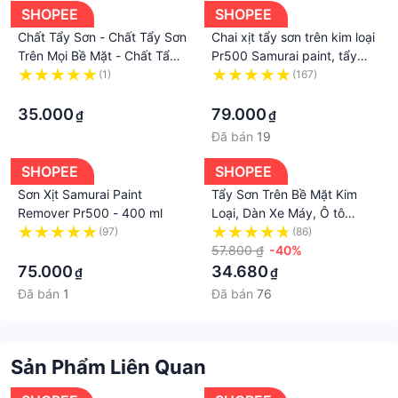
- Hoàn tiền nếu sản phẩm không giống với mô tả
SHOPEE
SHOPEE
- Giao hàng trên toàn quốc, nhận hàng trả tiền
Chất Tẩy Sơn - Chất Tẩy Sơn
Chai xịt tẩy sơn trên kim loại
🚛 Hỗ trợ đổi trả miễn phí vận chuyển trong vòng 7
Trên Mọi Bề Mặt - Chất Tẩy
Pr500 Samurai paint, tẩy
Mọi Loại Sơn chai 350ml
sạch nhanh và an toàn cho
ngày nếu lỗi do nhà sản xuất.
(1)
(167)
·
bề mặt
·
35.000
79.000
₫
₫
Đã bán
19
SHOPEE
SHOPEE
Sơn Xịt Samurai Paint
Tẩy Sơn Trên Bề Mặt Kim
Remover Pr500 - 400 ml
Loại, Dàn Xe Máy, Ô tô
350ml HP, Hiệu quả, Tẩy
(97)
(86)
·
nhanh - Giá Tốt Nhất Thị
57.800 ₫
-40%
Trường
75.000
34.680
₫
₫
Đã bán
1
Đã bán
76
Sản Phẩm Liên Quan