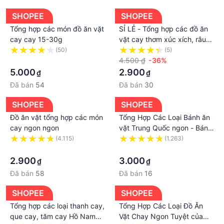
SHOPEE
SHOPEE
Tổng hợp các món đồ ăn vặt
SỈ LẺ - Tổng hợp các đồ ăn
cay cay 15-30g
vặt cay thơm xúc xích, râu
mực, thanh cá, sườn heo
(50)
(5)
·
chiên giòn - Đồ ăn vặt Trung
4.500 ₫
-36%
Quốc
5.000
2.900
₫
₫
Đã bán
54
Đã bán
30
SHOPEE
SHOPEE
Đồ ăn vặt tổng hợp các món
Tổng Hợp Các Loại Bánh ăn
cay ngon ngon
vặt Trung Quốc ngon - Bánh
Ăn Vặt Snackseeker -
(4.115)
(1.263)
·
Combo đồ ăn vặt Trung
·
Quốc
2.900
3.000
₫
₫
Đã bán
58
Đã bán
16
SHOPEE
SHOPEE
Tổng hợp các loại thanh cay,
Tổng Hợp Các Loại Đồ Ăn
que cay, tăm cay Hồ Nam
Vặt Chay Ngon Tuyệt của