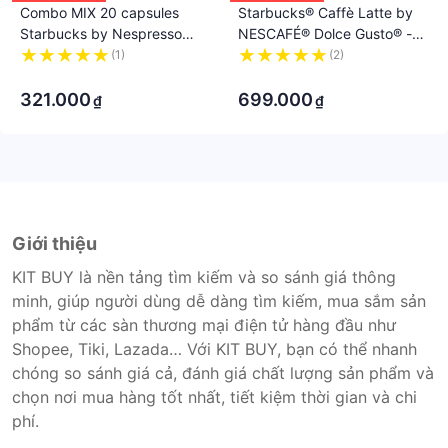
Combo MIX 20 capsules
Starbucks® Caffè Latte by
Starbucks by Nespresso
NESCAFÉ® Dolce Gusto® -
DATE 03/2024-09/2024
PACK 36 Capsules, DATE
(1)
(2)
·
02/2024-09/2024
·
321.000
699.000
₫
₫
Giới thiệu
KIT BUY là nền tảng tìm kiếm và so sánh giá thông
minh, giúp người dùng dễ dàng tìm kiếm, mua sắm sản
phẩm từ các sàn thương mại điện tử hàng đầu như
Shopee, Tiki, Lazada… Với KIT BUY, bạn có thể nhanh
chóng so sánh giá cả, đánh giá chất lượng sản phẩm và
chọn nơi mua hàng tốt nhất, tiết kiệm thời gian và chi
phí.