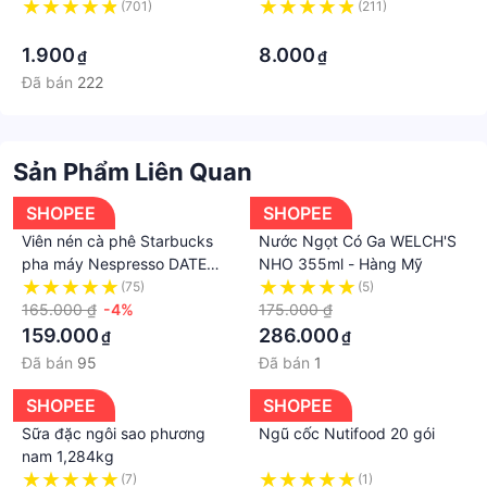
ăn liền - SNACKSEEKER -
Trung Quốc 2
(701)
(211)
Combo đồ ăn vặt Trung
·
·
Quốc
1.900
8.000
₫
₫
Đã bán
222
Sản Phẩm Liên Quan
SHOPEE
SHOPEE
Viên nén cà phê Starbucks
Nước Ngọt Có Ga WELCH'S
pha máy Nespresso DATE
NHO 355ml - Hàng Mỹ
03/2024->10/2024
(75)
(5)
165.000 ₫
-4%
175.000 ₫
159.000
286.000
₫
₫
Đã bán
95
Đã bán
1
SHOPEE
SHOPEE
Sữa đặc ngôi sao phương
Ngũ cốc Nutifood 20 gói
nam 1,284kg
(7)
(1)