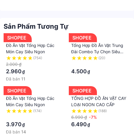
Sản Phẩm Tương Tự
SHOPEE
SHOPEE
Đồ Ăn Vặt Tổng Hợp Các
Tổng Hợp Đồ Ăn Vặt Trung
Món Cay Siêu Ngon
Đài Combo Tự Chọn Siêu
Ngon
(754)
(20)
2.000 ₫
·
2.960
4.500
₫
₫
Đã bán
11
SHOPEE
SHOPEE
Đồ Ăn Vặt Tổng Hợp Các
TỔNG HỢP ĐỒ ĂN VẶT CAY
Món Cay Siêu Ngon
LOẠI NGON CAO CẤP
(174)
(188)
·
6.990 ₫
-7%
3.970
6.490
₫
₫
Đã bán
14