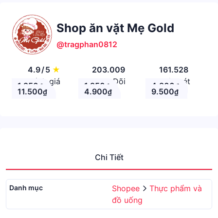
Shop ăn vặt Mẹ Gold
@tragphan0812
4.9
/
5
★
203.009
161.528
Đánh giá
Theo Dõi
Nhận xét
1.950
1.950
4.900
₫
₫
₫
11.500
4.900
9.500
₫
₫
₫
Chi Tiết
Danh mục
Shopee
Thực phẩm và
đồ uống