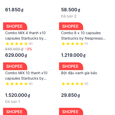
·
·
61.850
58.500
₫
₫
Đã bán
2
SHOPEE
SHOPEE
Combo MIX 4 thanh x10
Combo 8 x 10 capsules
capsules Starbucks by
Starbucks by Nespresso
Nespresso DATE 03/2024-
DATE 03/2024-07/2024
(4)
(1)
07/2024
649.000 ₫
-3%
·
629.000
1.219.000
₫
₫
SHOPEE
SHOPEE
Combo MIX 10 thanh x10
Bột đậu xanh gia bảo
capsules Starbucks by
Nespresso DATE 03/2024-
(4)
(2)
07/2024
·
·
1.520.000
29.850
₫
₫
Đã bán
1
SHOPEE
SHOPEE