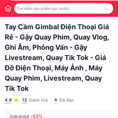
1
/
1
Tay Cầm Gimbal Điện Thoại Giá
Rẻ - Gậy Quay Phim, Quay Vlog,
Ghi Âm, Phỏng Vấn - Gậy
Livestream, Quay Tik Tok - Giá
Đỡ Điện Thoại, Máy Ảnh , Máy
Quay Phim, Livestream, Quay
Tik Tok
4.9
12
4
Đánh Giá
Đã Bán
-52%
228.920₫