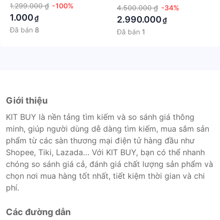
điện thoại Gimbal F8, Cây
1.299.000 ₫
-100%
AOCHUAN Smart S2
4.500.000 ₫
-34%
Quay Phim, Tay Cầm Chống
1.000
₫
2.990.000
₫
Rung 3 trục, chuyển cảnh
Đã bán
8
Đã bán
1
mượt mà, Xoay 360 độ, Bảo
hành 5 năm
Giới thiệu
KIT BUY là nền tảng tìm kiếm và so sánh giá thông
minh, giúp người dùng dễ dàng tìm kiếm, mua sắm sản
phẩm từ các sàn thương mại điện tử hàng đầu như
Shopee, Tiki, Lazada… Với KIT BUY, bạn có thể nhanh
chóng so sánh giá cả, đánh giá chất lượng sản phẩm và
chọn nơi mua hàng tốt nhất, tiết kiệm thời gian và chi
phí.
Các đường dẫn