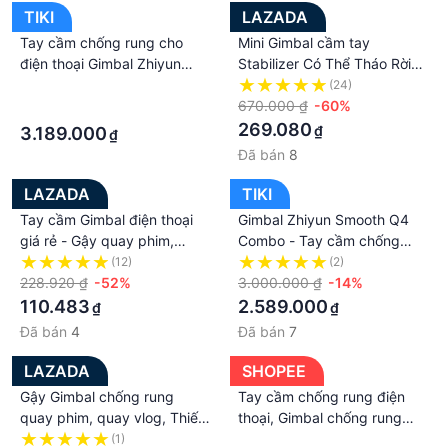
TIKI
LAZADA
Tay cầm chống rung cho
Mini Gimbal cầm tay
điện thoại Gimbal Zhiyun
Stabilizer Có Thể Tháo Rời
Smooth 5 - Hàng Nhập Khẩu
Clip điện thoại Thông Minh
·
(24)
Mặt Theo Dõi Không Dây giá
670.000 ₫
-60%
·
đỡ ba chân gậy selfie Giá để
269.080
₫
3.189.000
₫
điện thoại Với đèn chiếu
Đã bán
8
sáng phụ Có Thể Tháo Rời
Cho Điện Thoại Thông Minh
LAZADA
TIKI
Tay cầm Gimbal điện thoại
Gimbal Zhiyun Smooth Q4
giá rẻ - Gậy quay phim,
Combo - Tay cầm chống
quay vlog, ghi âm, phỏng
rung 3 trục dành cho điện
(12)
(2)
vấn - Gậy livestream, quay
228.920 ₫
-52%
thoại tích hợp đèn Led xoay
3.000.000 ₫
-14%
tik tok - Giá đỡ điện thoại,
180 độ ấn tượng- Hàng
110.483
2.589.000
₫
₫
máy ảnh , máy quay phim,
nhập khẩu
Đã bán
4
Đã bán
7
livestream, quay tik tok
LAZADA
SHOPEE
Gậy Gimbal chống rung
Tay cầm chống rung điện
quay phim, quay vlog, Thiết
thoại, Gimbal chống rung
bị quay video cho máy ảnh,
Smart S2 - Gimbal
(1)
·