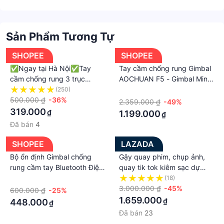
Sản Phẩm Tương Tự
SHOPEE
SHOPEE
✅Ngay tại Hà Nội✅Tay
Tay cầm chống rung Gimbal
cầm chống rung 3 trục
AOCHUAN F5 - Gimbal Mini
gimbal F5 Plus - pin lithium
Chống Rung Cho Điện Thoại
(250)
·
2200mAh, Gimbal điện thoại
500.000 ₫
-36%
3 Trục - Gậy Chống Rung
2.359.000 ₫
-49%
giá rẻ f5 plus
Quay Vlog
319.000
₫
1.199.000
₫
Đã bán
4
SHOPEE
LAZADA
Bộ ổn định Gimbal chống
Gậy quay phim, chụp ảnh,
rung cầm tay Bluetooth Điện
quay tik tok kiêm sạc dự
thoại di động Giá đỡ gậy
phòng, Gimbal chống rung 3
·
(18)
chụp ảnh tự sướng Chân đế
trục S5B, Tay cầm gimbal
3.000.000 ₫
-45%
600.000 ₫
-25%
có thể điều chỉnh cho iPhone
điện thoại xoay 360 độ,
1.659.000
₫
448.000
₫
/ Android
chuyển cảnh mượt mà, pin
Đã bán
23
siêu trâu sử dụng đến 12h