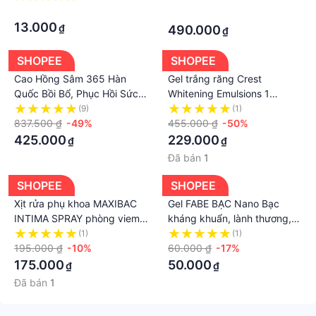
·
khỏe cho người mới ốm dậy,
·
giúp ăn ngon - Hàn Quốc
13.000
₫
490.000
₫
SHOPEE
SHOPEE
Cao Hồng Sâm 365 Hàn
Gel trắng răng Crest
Quốc Bồi Bổ, Phục Hồi Sức
Whitening Emulsions 1
Khỏe Toàn Diện, Nâng Cao
Minute Aplply & Go/ Apply &
(9)
(1)
Thể Trạng Cho Người Ốm
837.500 ₫
-49%
Sleep
455.000 ₫
-50%
Yếu, Mất Ngủ, Kém Ăn
425.000
229.000
₫
₫
Đã bán
1
SHOPEE
SHOPEE
Xịt rửa phụ khoa MAXIBAC
Gel FABE BẠC Nano Bạc
INTIMA SPRAY phòng viem
kháng khuẩn, lành thương,
nh iễm, giảm ngứa, mùi hôi,
tái tạo da, ngăn ngừa sẹo
(1)
(1)
khí hư vùng kín
195.000 ₫
-10%
20g
60.000 ₫
-17%
175.000
50.000
₫
₫
Đã bán
1