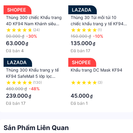
SHOPEE
LAZADA
Thùng 300 chiếc Khẩu trang
Thùng 30 Túi mỗi túi 10
4D KF94 Nam Khánh siêu
chiếc khẩu trang y tế KF94
mịn
mask - 300 cái
(24)
(1)
90.000 ₫
-30%
150.000 ₫
-10%
63.000
135.000
₫
₫
Đã bán
4
Đã bán
17
LAZADA
SHOPEE
Thùng 300 Khẩu trang y tế
Khẩu trang DC Mask KF94
KF94 SafeMall 5 lớp lọc
Premium N99+ Korea
(130)
(3)
Technology , Thùng 300
460.000 ₫
-48%
·
chiếc khẩu trang KF94 loại 5
239.000
45.000
₫
₫
lớp Kháng Khuẩn Kháng Bụi
Đã bán
17
Đã bán
1
Mịn lên đến 99% - Hàng
Chính Hãng Safety Mart
Official
Sản Phẩm Liên Quan