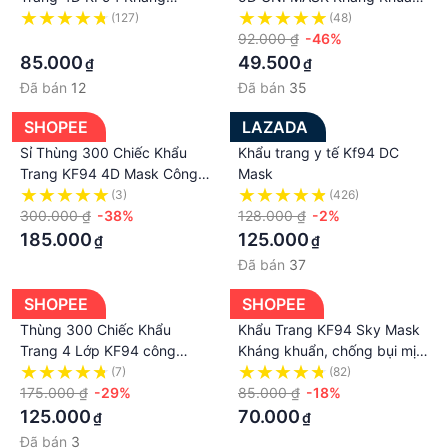
#4d
Khuẩn
nhiều Màu Lạ Siêu Đẹp
(127)
(48)
#kf94
·
92.000 ₫
-46%
#khautrangnguoilon
85.000
49.500
₫
₫
#khautrangkieudanghanquoc
Đã bán
12
Đã bán
35
#khautrangkf94caocap
SHOPEE
LAZADA
Sỉ Thùng 300 Chiếc Khẩu
Khẩu trang y tế Kf94 DC
Trang KF94 4D Mask Công
Mask
Nghệ Hàn Quốc Ngăn Ngừa
(3)
(426)
Virut
300.000 ₫
-38%
128.000 ₫
-2%
185.000
125.000
₫
₫
Đã bán
37
SHOPEE
SHOPEE
Thùng 300 Chiếc Khẩu
Khẩu Trang KF94 Sky Mask
Trang 4 Lớp KF94 công
Kháng khuẩn, chống bụi mịn
nghệ Hàn Quốc Ngăn chặn
loại dày 4 lớp 4D
(7)
(82)
99% bụi mịn, vi khuẩn
175.000 ₫
-29%
85.000 ₫
-18%
125.000
70.000
₫
₫
Đã bán
3