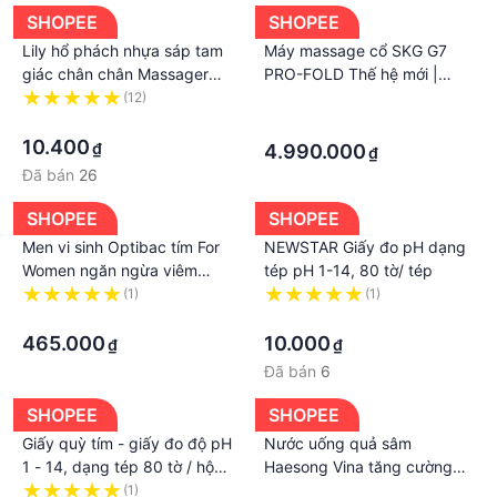
SHOPEE
SHOPEE
Lily hổ phách nhựa sáp tam
Máy massage cổ SKG G7
giác chân chân Massager
PRO-FOLD Thế hệ mới |
gua SHA châm cứu Shiatsu
KATA Technology
(12)
·
.
công cụ uuu
·
·
10.400
₫
4.990.000
₫
Đã bán
26
SHOPEE
SHOPEE
Men vi sinh Optibac tím For
NEWSTAR Giấy đo pH dạng
Women ngăn ngừa viêm
tép pH 1-14, 80 tờ/ tép
nhiễm phụ khoa đường tiết
(1)
(1)
niệu cho phụ nữ nhập khẩu
·
·
UK
465.000
10.000
₫
₫
Đã bán
6
SHOPEE
SHOPEE
Giấy quỳ tím - giấy đo độ pH
Nước uống quả sâm
1 - 14, dạng tép 80 tờ / hộp
Haesong Vina tăng cường
100 que
sức đề kháng, bồi bổ sức
(1)
·