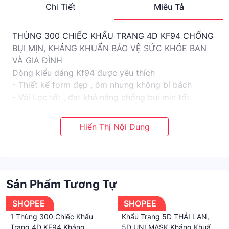
Chi Tiết
Miêu Tả
THÙNG 300 CHIẾC KHẨU TRANG 4D KF94 CHỐNG
BỤI MỊN, KHÁNG KHUẨN BẢO VỆ SỨC KHỎE BAN
VÀ GIA ĐÌNH
Dòng kiểu dáng Kf94 được yêu thích
- Thiết kế form đẹp , ôm nhưng không bí bách
- Vải Lọc tốt , đạt khả năng chống bụi mịn tốt
- Dễ dàng sử dụng, gấp gọn khi cần bảo vệ mặt
trong an toàn sạch sẽ.
- Hạn chế lem son, cực kì dễ thở.
Thiết kế kiểu dáng Hàn quốc, sang và đẹp.
#khautrang4d
#4dkf94
Sản Phẩm Tương Tự
#khautrang
#khautrang4dkf94
SHOPEE
SHOPEE
#4dhafapro
1 Thùng 300 Chiếc Khẩu
Khẩu Trang 5D THÁI LAN,
#4dkf94hafapro
Trang 4D KF94 Kháng
5D UNI MASK Kháng Khuẩn,