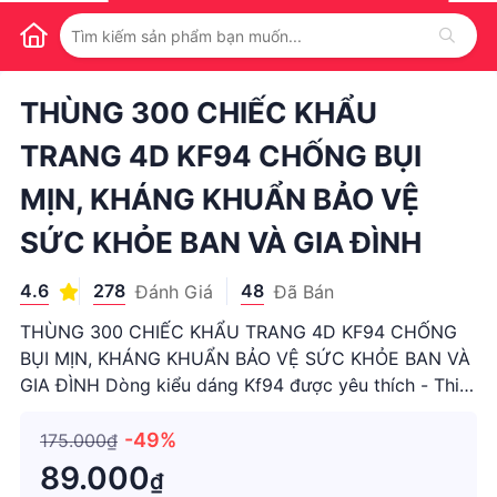
1
/
1
THÙNG 300 CHIẾC KHẨU
TRANG 4D KF94 CHỐNG BỤI
MỊN, KHÁNG KHUẨN BẢO VỆ
SỨC KHỎE BAN VÀ GIA ĐÌNH
4.6
278
48
Đánh Giá
Đã Bán
THÙNG 300 CHIẾC KHẨU TRANG 4D KF94 CHỐNG
BỤI MỊN, KHÁNG KHUẨN BẢO VỆ SỨC KHỎE BAN VÀ
GIA ĐÌNH Dòng kiểu dáng Kf94 được yêu thích - Thiết
kế form đẹp , ôm nhưng không bí bách - Vải Lọc tốt ,
đạt khả năng chống bụi mịn tốt - Dễ dàng sử dụng,
-49%
175.000₫
gấp gọn khi cần bảo vệ mặt
89.000
₫