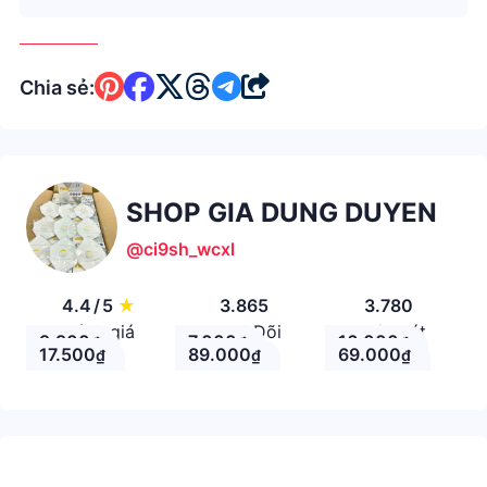
Chia sẻ:
SHOP GIA DUNG DUYEN
@ci9sh_wcxl
4.4
/
5
★
3.865
3.780
Đánh giá
Theo Dõi
Nhận xét
9.900
7.000
16.000
₫
₫
₫
17.500
89.000
69.000
₫
₫
₫