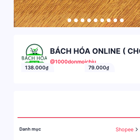
BÁCH HÓA ONLINE ( C
@1000donmoichiu
138.000
79.000
₫
₫
Danh mục
Shopee