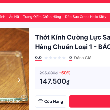
hảnh
Áo Nữ
Trang Điểm Chính Hãng
Dép Sục Crocs Hello Kitty
Thớt Kính Cường Lực Sa
Hàng Chuẩn Loại 1 - B
0.0
0
Đánh Giá
-50%
295.000₫
147.500
₫
Cửa Hàng