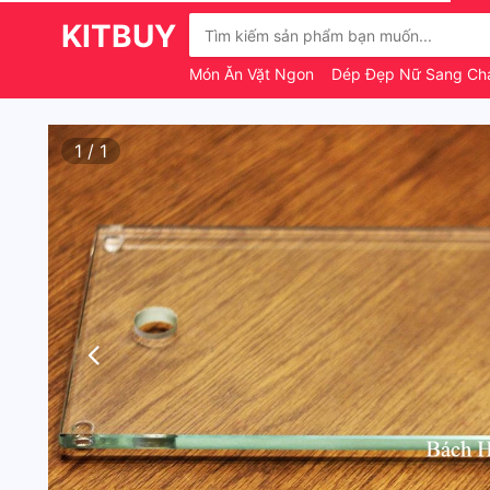
KITBUY
Món Ăn Vặt Ngon
Dép Đẹp Nữ Sang C
1
/
1