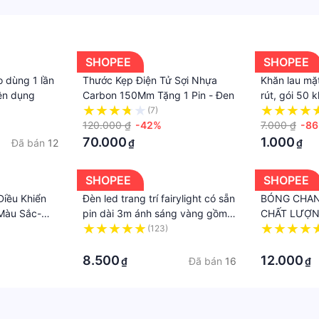
SHOPEE
SHOPEE
 dùng 1 lần
Thước Kẹp Điện Tử Sợi Nhựa
Khăn lau mặ
iện dụng
Carbon 150Mm Tặng 1 Pin - Đen
rút, gói 50 k
(7)
120.000 ₫
-42%
7.000 ₫
-8
70.000
1.000
Đã bán
12
₫
₫
SHOPEE
SHOPEE
Điều Khiển
Đèn led trang trí fairylight có sẵn
BÓNG CHAN
Màu Sắc-
pin dài 3m ánh sáng vàng gồm 3
CHẤT LƯỢN
ch Hợp Cảm
chế độ nháy tùy chỉnh
(123)
·
·
8.500
12.000
Đã bán
16
₫
₫