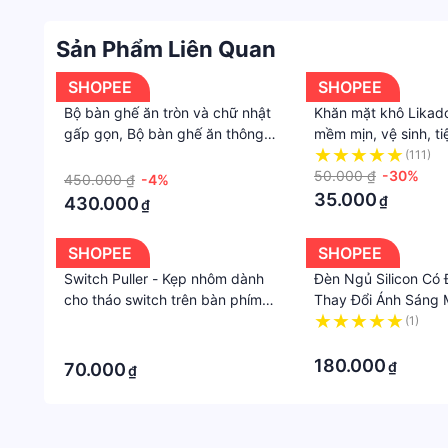
Sản Phẩm Liên Quan
SHOPEE
SHOPEE
Bộ bàn ghế ăn tròn và chữ nhật
Khăn mặt khô Likado
gấp gọn, Bộ bàn ghế ăn thông
mềm mịn, vệ sinh, t
minh chân sắt giá rẻ SP6811
·
(111)
50.000 ₫
-30%
450.000 ₫
-4%
35.000
₫
430.000
₫
SHOPEE
SHOPEE
Switch Puller - Kẹp nhôm dành
Đèn Ngủ Silicon Có 
cho tháo switch trên bàn phím
Thay Đổi Ánh Sáng 
cơ
Đèn Ngủ Silicon Tí
·
(1)
Biến Vỗ
·
·
180.000
₫
70.000
₫