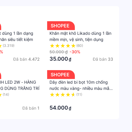
SHOPEE
t dùng 1 lần dạng
Khăn mặt khô Likado dùng 1 lần
hăn siêu tiết kiệm
mềm mịn, vệ sinh, tiện dụng
(3.319)
(60)
6%
50.000 ₫
-30%
35.000
Đã bán
4.472
Đã bán
33
₫
SHOPEE
H LED 2W - HÀNG
Dây đèn led bi bọt 10m chống
G DÙNG TRĂNG TRÍ
nước màu vàng- nhiều màu mẫu
mới 2022 siêu đẹp
(14)
(11)
·
54.000
Đã bán
1
₫