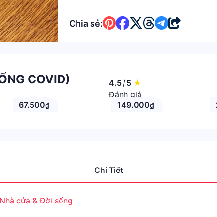
Chia sẻ:
HỐNG COVID)
4.5
/
5
★
Đánh giá
67.500
149.000
₫
₫
Chi Tiết
Nhà cửa & Đời sống