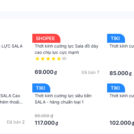
SHOPEE
TIKI
 LỰC SALA
Thớt kính cường lực Sala đồ dày
Thớt kính cư
cao chịu lực cực mạnh
(6)
·
·
·
69.000
Đã bán
7
₫
85.000
₫
TIKI
TIKI
c SALA Cao
Thớt kính cường lực siêu bền
Thớt kính c
chém thoải
SALA - hàng chuẩn loại 1
·
·
89.000 ₫
·
Đã bán
2
117.000
102.000
₫