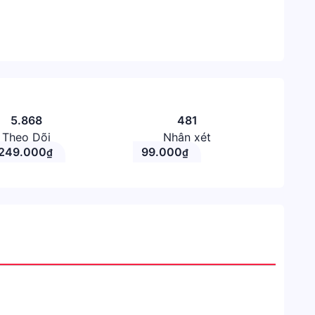
5.868
481
Theo Dõi
Nhận xét
249.000
99.000
₫
₫