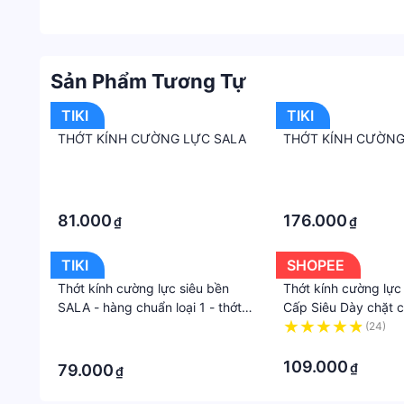
Sản Phẩm Tương Tự
TIKI
TIKI
THỚT KÍNH CƯỜNG LỰC SALA
THỚT KÍNH CƯỜNG
·
·
·
·
81.000
176.000
₫
₫
TIKI
SHOPEE
Thớt kính cường lực siêu bền
Thớt kính cường lự
SALA - hàng chuẩn loại 1 - thớt -
Cấp Siêu Dày chặt 
thớt kính cao cấp - thớt cho nhà
mái
·
(24)
bếp sang trọng
·
·
109.000
₫
79.000
₫