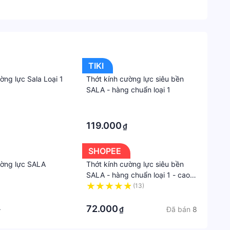
TIKI
ờng lực Sala Loại 1
Thớt kính cường lực siêu bền
SALA - hàng chuẩn loại 1
·
·
119.000
₫
SHOPEE
ường lực SALA
Thớt kính cường lực siêu bền
SALA - hàng chuẩn loại 1 - cao
cấp - cho nhà bếp sang
(13)
·
72.000
Đã bán
8
₫
₫