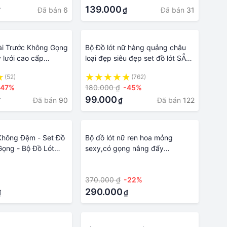
139.000
Đã bán
6
Đã bán
31
₫
₫
ài Trước Không Gọng
Bộ Đồ lót nữ hàng quảng châu
 lưới cao cấp
loại đẹp siêu đẹp set đồ lót SẴN
u BAW mã AN26
MÚT ĐỆM
(52)
(762)
-47%
180.000 ₫
-45%
99.000
Đã bán
90
Đã bán
122
₫
₫
Không Đệm - Set Đồ
Bộ đồ lót nữ ren hoa mỏng
Gọng - Bộ Đồ Lót
sexy,có gọng nâng đẩy
Bộ Đồ Lót Ren Không
ngực,tạo khe cực đẹp cao cấp
·
370.000 ₫
-22%
290.000
₫
₫