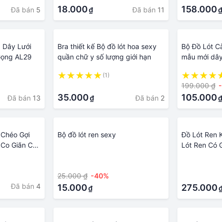
18.000
158.000
Đã bán
5
Đã bán
11
₫
, Dây Lưới
Bra thiết kế Bộ đồ lót hoa sexy
Bộ Đồ Lót C
Gọng AL29
quần chữ y số lượng giới hạn
mẫu mới dây
thương hiệ
(1)
·
199.000 ₫
35.000
105.000
Đã bán
13
Đã bán
2
₫
 Chéo Gợi
Bộ đồ lót ren sexy
Đồ Lót Ren 
 Co Giãn Cao
Lót Ren Có 
 Đẹp
Ren Sexy - 
·
·
Đệm Mút
25.000 ₫
-40%
·
Đã bán
4
15.000
275.000
₫