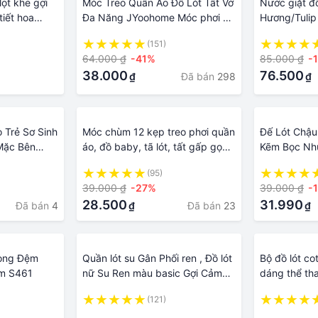
lọt khe gợi
Móc Treo Quần Áo Đồ Lót Tất Vớ
Nước giặt đồ
tiết hoa
Đa Năng JYoohome Móc phơi có
Hương/Tulip
kẹp phơi đồ trẻ em có khóa
(151)
chống gió chống trượt
64.000 ₫
-41%
85.000 ₫
-
38.000
76.500
Đã bán
298
₫
₫
 Trẻ Sơ Sinh
Móc chùm 12 kẹp treo phơi quần
Đế Lót Chậu
Mặc Bên
áo, đồ baby, tã lót, tất gấp gọn
Kẽm Bọc Nhự
à Bé Gái Giữ
tiện lợi
Dụng, Vĩ Ló
(95)
ày Dặn Lót
39.000 ₫
-27%
39.000 ₫
-
rẻ Sơ Sinh
28.500
31.990
Đã bán
4
Đã bán
23
₫
₫
Gọng Đệm
Quần lót su Gân Phối ren , Đồ lót
Bộ đồ lót co
m S461
nữ Su Ren màu basic Gợi Cảm
dáng thể th
2045
(121)
·
·