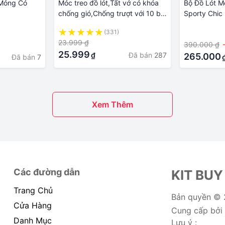
 Mỏng Có
Móc treo đồ lót,Tất vớ có khóa
Bộ Đồ Lót M
chống gió,Chống trượt với 10 bộ
Sporty Chic 
ghim giữ🍀FREESHIP🍀Móc phơi
Mint BRC-F
(331)
·
quần áo
23.999 ₫
390.000 ₫
25.999
Đã bán
287
₫
265.000
Đã bán
7
Xem Thêm
Các đường dẫn
KIT BUY
Trang Chủ
Bản quyền ©
Cửa Hàng
Cung cấp bởi
Danh Mục
Lưu ý :