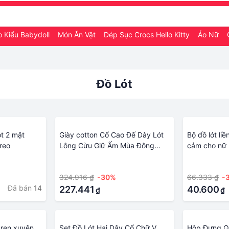
o Kiểu Babydoll
Món Ăn Vặt
Dép Sục Crocs Hello Kitty
Áo Nữ
Đồ Lót
ót 2 mặt
Giày cotton Cổ Cao Đế Dày Lót
Bộ đồ lót liề
reo
Lông Cừu Giữ Ấm Mùa Đông
cảm cho nữ
Phong Cách Mới 2023 Dễ Phối
·
·
Đồ Cho Nữ
324.916 ₫
-30%
66.333 ₫
-
Đã bán
14
227.441
40.600
₫
₫
 ren xuyên
Set Đồ Lót Hai Dây Cổ Chữ V
Hộp Đựng Qu