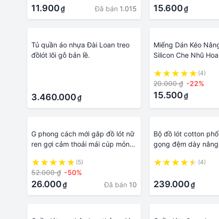
11.900
15.600
Đã bán
1.015
₫
₫
Tủ quần áo nhựa Đài Loan treo
Miếng Dán Kéo Nân
đồlót lõi gỗ bản lề.
Silicon Che Nhũ Hoa 
DAVICHI 780 Đồ Ló
·
(4)
20.000 ₫
-22%
·
15.500
₫
3.460.000
₫
G phong cách mới gắp đồ lót nữ
Bộ đồ lót cotton phố
ren gợi cảm thoải mái cúp mỏng
gọng đệm dày nâng 
không dây thanh niên cô gái áo
cực sexy - THAOC
(5)
(4)
ngực đáng yêu nơ đẩy lên đồ lót
52.000 ₫
-50%
·
liền mạch nữ bralette
26.000
239.000
Đã bán
10
₫
₫