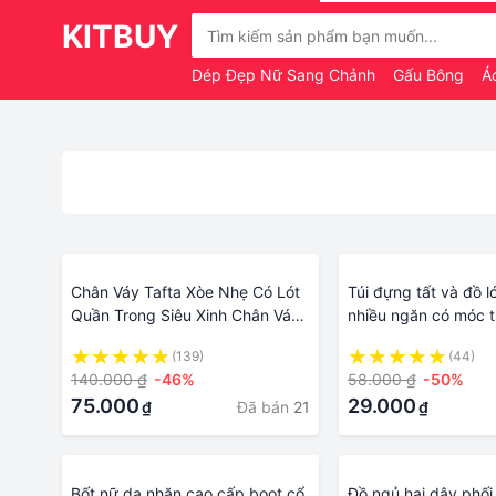
KITBUY
Dép Đẹp Nữ Sang Chảnh
Gấu Bông
Á
Chân Váy Tafta Xòe Nhẹ Có Lót
Túi đựng tất và đồ l
Quần Trong Siêu Xinh Chân Váy
nhiều ngăn có móc t
Tacta Phồng Nhẹ Dễ Mix Đồ Mã
(139)
(44)
11
140.000 ₫
-46%
58.000 ₫
-50%
75.000
29.000
Đã bán
21
₫
₫
Bốt nữ da nhăn cao cấp,boot cổ
Đồ ngủ hai dây phối