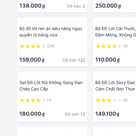
138.000
250.000
Đã bán
2
₫
₫
Bộ đồ lót ren áo siêu nâng ngực
Bộ Đồ Lót Cài Trước
quyến rũ bảng vừa
Đệm Mỏng, Không 
(24)
(3)
·
·
159.000
110.000
Đã bán
122
₫
₫
Set Đồ Lót Nữ Không Gọng Đan
Bộ Đồ Lót Sexy Đan
Chéo Cao Cấp
Cảm Chất Ren Thun
Cấp Free Size Chất
(1)
(2)
·
·
180.000
149.100
Đã bán
12
₫
₫