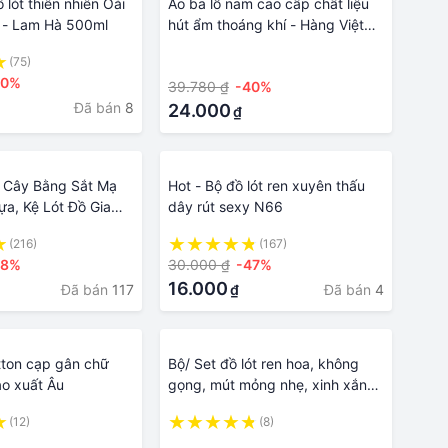
 lót thiên nhiên Oải
Áo ba lỗ nam cao cấp chất liệu
 - Lam Hà 500ml
hút ẩm thoáng khí - Hàng Việt
Nam chất lượng cao – áo lót nam
(75)
·
– áo nỉ , len – đồ dùng thời trang
10%
39.780 ₫
-40%
nam – áo phông nam – đồ mặc
Đã bán
8
ngủ tại nhà
24.000
₫
 Cây Bằng Sắt Mạ
Hot - Bộ đồ lót ren xuyên thấu
a, Kệ Lót Đồ Gia
dây rút sexy N66
t Đa Năng
(216)
(167)
18%
30.000 ₫
-47%
16.000
Đã bán
117
Đã bán
4
₫
tton cạp gân chữ
Bộ/ Set đồ lót ren hoa, không
ao xuất Âu
gọng, mút mỏng nhẹ, xinh xắn
gợi cảm đầy nữ tính LYEB023
(12)
(8)
·