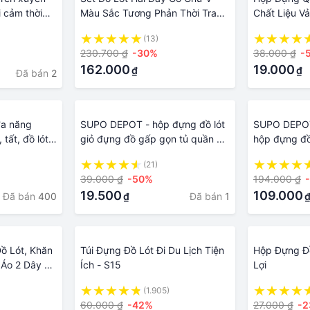
 cảm thời
Màu Sắc Tương Phản Thời Trang
Chất Liệu Vả
ngủ sexy đồ
Cho Nữ
Dụng, Túi V
(13)
ai dây
Đựng Vật Dụ
230.700 ₫
-30%
38.000 ₫
-
36x25x20
162.000
19.000
₫
₫
Đã bán
2
đa năng
SUPO DEPOT - hộp đựng đồ lót
SUPO DEPOT
tất, đồ lót
giỏ đựng đồ gấp gọn tủ quần áo
hộp đựng đồ 
ngăn kéo 6/7/11 ngăn BDC057
áo ngăn ké
(21)
39.000 ₫
-50%
194.000 ₫
19.500
109.000
Đã bán
400
Đã bán
1
₫
ồ Lót, Khăn
Túi Đựng Đồ Lót Đi Du Lịch Tiện
Hộp Đựng Đồ
, Áo 2 Dây Đa
Ích - S15
Lợi
(1.905)
60.000 ₫
-42%
27.000 ₫
-