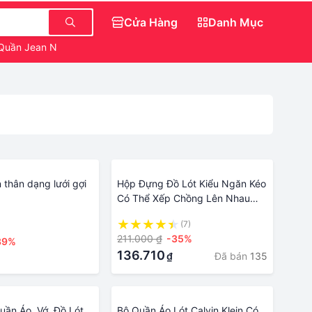
Cửa Hàng
Danh Mục
Quần Jean Nữ Ngắn
Váy Đẹp Cho Nữ
n thân dạng lưới gợi
Hộp Đựng Đồ Lót Kiểu Ngăn Kéo
Có Thể Xếp Chồng Lên Nhau
Hộp Đựng Tất Gia Dụng Hộp
(7)
Đựng Quần Áo Lót Ngăn Ô Ba
211.000 ₫
-35%
39%
Trong Một Hộp Sắp Xếp J
136.710
Đã bán
135
₫
ần Áo, Vớ, Đồ Lót
Bộ Quần Áo Lót Calvin Klein Có