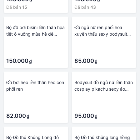
Đã bán
15
Đã bán
43
Bộ đồ bơi bikini liền thân họa
Đồ ngủ nữ ren phối hoa
tiết ô vuông mùa hè dễ
xuyến thấu sexy bodysuit
thương cho bé gái
liền thân xẻ đáy gợi cảm /
·
·
không kèm găng tay hoa
·
·
BIKI HOUSE N104 - HCM
150.000
85.000
₫
₫
Đồ bơi heo liền thân heo con
Bodysuit đồ ngủ nữ liền thân
phối ren
cosplay pikachu sexy áo
tắm đồ lót 1 mảnh hình
·
·
anime dễ thương BIKI
·
·
HOUSE N912
82.000
95.000
₫
₫
Bộ Đồ thú Khủng Long đỏ
Bộ Đồ thú khủng long hồng