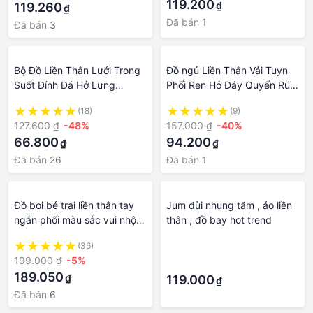
119.200
₫
119.260
₫
Đã bán
1
Đã bán
3
Bộ Đồ Liền Thân Lưới Trong
Đồ ngủ Liền Thân Vải Tuyn
Suốt Đính Đá Hở Lưng
Phối Ren Hở Đáy Quyến Rũ
Quyến Rũ Cho Nữ
Cho Nữ
(18)
(9)
127.600 ₫
-48%
157.000 ₫
-40%
66.800
94.200
₫
₫
Đã bán
26
Đã bán
1
Đồ bơi bé trai liền thân tay
Jum đùi nhung tăm , áo liền
ngắn phối màu sắc vui nhộn
thân , đồ bay hot trend
cá mập - phi hành gia cho
(36)
·
bé trai từ 9kg đến 36kg
199.000 ₫
-5%
·
189.050
₫
119.000
₫
Đã bán
6