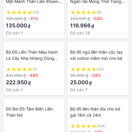
Một Mảnh Thân Liền Khoen
Ngắn Vải Mỏng Thời Trang
Gỗ Vuông Lanbi-022
Mùa Hè Cho Bé Từ 1-3 Tuổi
(15)
(6)
195.000 ₫
-31%
233.931 ₫
-50%
135.000
116.966
₫
₫
Đã bán
1
Đã bán
14
Bộ Đồ Liền Thân Màu Xanh
Bộ đồ ngủ liền thân cộc tay
Lá Cây Nhẹ Nhàng Dùng
vải cotton mềm mịn cho bé
Làm Phông Nền Chụp Ảnh
(1)
(42)
Cho Người Lớn
441.080 ₫
-49%
35.000 ₫
-29%
222.950
25.000
₫
₫
Đã bán
1
Đã bán
7
Đồ Bơi Đồ Tắm Biển Liền
Bộ đồ liền thân đùi cho bé
Thân Nữ
gái 18m và 24m
·
(104)