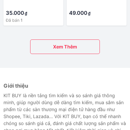
HCM - Ship Hỏa Tốc
BIKI HOUSE N953 - HCM -
·
·
Giao Hỏa Tốc
35.000
49.000
₫
₫
Đã bán
1
Xem Thêm
Giới thiệu
KIT BUY là nền tảng tìm kiếm và so sánh giá thông
minh, giúp người dùng dễ dàng tìm kiếm, mua sắm sản
phẩm từ các sàn thương mại điện tử hàng đầu như
Shopee, Tiki, Lazada… Với KIT BUY, bạn có thể nhanh
chóng so sánh giá cả, đánh giá chất lượng sản phẩm và