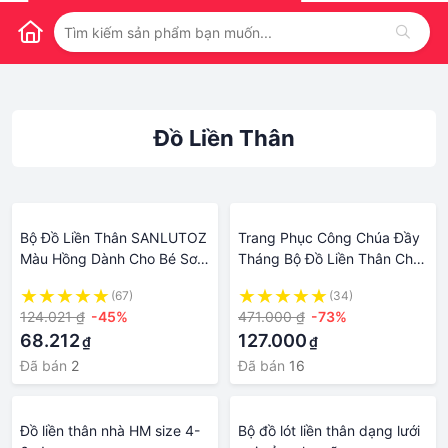
Đồ Liền Thân
Bộ Đồ Liền Thân SANLUTOZ
Trang Phục Công Chúa Đầy
Màu Hồng Dành Cho Bé Sơ
Tháng Bộ Đồ Liền Thân Cho
Sinh
Bé Gái Nữ Mẫu Mỏng Xuân
(67)
(34)
Áo Liền Quần Cho Trẻ Sơ
124.021 ₫
-45%
471.000 ₫
-73%
Sinh Bộ Đồ Bò Cotton Kiểu
68.212
127.000
₫
₫
Tây Cho Trẻ Sơ Sinh 0-1 Tuổi
Đã bán
2
Đã bán
16
Đồ liền thân nhà HM size 4-
Bộ đồ lót liền thân dạng lưới