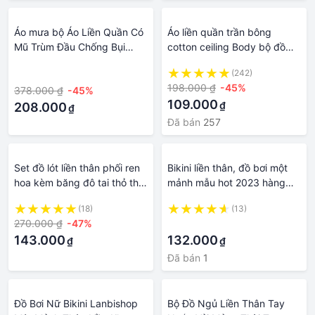
Áo mưa bộ Áo Liền Quần Có
Áo liền quần trần bông
Mũ Trùm Đầu Chống Bụi
cotton ceiling Body bộ đồ
Tĩnh Điện Phun Sơn Màu
liền thân hàng Quảng Châu
·
(242)
Xanh Lam Sạch Sẽ Bảo Vệ
Bodysuit dài tay 3 lớp dày
198.000 ₫
-45%
378.000 ₫
-45%
Thức Ăn Cho Nam Và
ấm
109.000
₫
Nữ#39Bộ Đồ Thời Trang Cho
208.000
₫
Nữ Và Phụ Nữ#39Bộ Đồ Bảo
Đã bán
257
Hộ Toàn Thân Dùng Làm
Việc
Set đồ lót liền thân phối ren
Bikini liền thân, đồ bơi một
hoa kèm băng đô tai thỏ thời
mảnh mẫu hot 2023 hàng
trang quyến rũ cho nữ
quảng châu
(18)
(13)
270.000 ₫
-47%
·
143.000
132.000
₫
₫
Đã bán
1
Đồ Bơi Nữ Bikini Lanbishop
Bộ Đồ Ngủ Liền Thân Tay