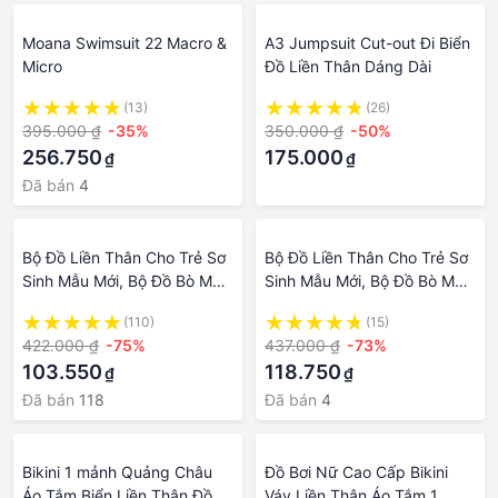
Moana Swimsuit 22 Macro &
A3 Jumpsuit Cut-out Đi Biển
Micro
Đồ Liền Thân Dáng Dài
(13)
(26)
395.000 ₫
-35%
350.000 ₫
-50%
256.750
175.000
₫
₫
Đã bán
4
Bộ Đồ Liền Thân Cho Trẻ Sơ
Bộ Đồ Liền Thân Cho Trẻ Sơ
Sinh Mẫu Mới, Bộ Đồ Bò Mặc
Sinh Mẫu Mới, Bộ Đồ Bò Mặc
Bên Ngoài Cho Bé Trai Và Bé
Bên Ngoài Cho Bé Trai Và Bé
(110)
(15)
Gái Giữ Ấm Mẫu Thu Đông
Gái Giữ Ấm Mẫu Thu Đông
422.000 ₫
-75%
437.000 ₫
-73%
Dày Dặn Lót Nhung, Bộ Đồ
Dày Dặn Lót Nhung, Bộ Đồ
103.550
118.750
₫
₫
Cho Trẻ Sơ Sinh
Cho Trẻ Sơ Sinh
Đã bán
118
Đã bán
4
Bikini 1 mảnh Quảng Châu
Đồ Bơi Nữ Cao Cấp Bikini
Áo Tắm Biển Liền Thân Đồ
Váy Liền Thân Áo Tắm 1