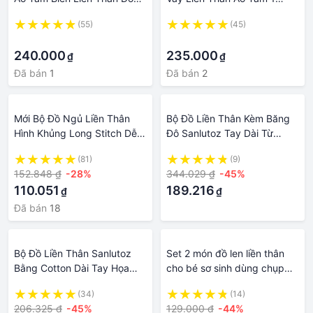
Bơi Cao Cấp Thời Trang Che
Mảnh Monokini Kín Đáo Pikini
(55)
(45)
Bụng Tôn Dáng Set Bikini Có
Đi Biển Cao Cấp Quảng
·
·
Áo Choàng Liz68
Châu LIZ-V318.3
240.000
235.000
₫
₫
Đã bán
1
Đã bán
2
Mới Bộ Đồ Ngủ Liền Thân
Bộ Đồ Liền Thân Kèm Băng
Hình Khủng Long Stitch Dễ
Đô Sanlutoz Tay Dài Từ
Thương Cho Bé
Cotton Thời Trang Mùa Thu
(81)
(9)
Dành Cho Bé
152.848 ₫
-28%
344.029 ₫
-45%
110.051
189.216
₫
₫
Đã bán
18
Bộ Đồ Liền Thân Sanlutoz
Set 2 món đồ len liền thân
Bằng Cotton Dài Tay Họa
cho bé sơ sinh dùng chụp
Tiết Sọc Đỏ Cho Bé Trai Sơ
ảnh
(34)
(14)
Sinh
206.325 ₫
-45%
129.000 ₫
-44%