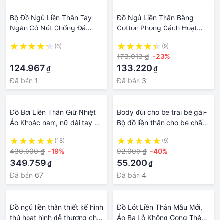
Bộ Đồ Ngủ Liền Thân Tay
Đồ Ngủ Liền Thân Bằng
Ngắn Có Nút Chống Đá
Cotton Phong Cách Hoạt
Dành Cho Bé Trai Và Bé Gái
Hình Mùa Hè Chất Lượng
(6)
(9)
Cao Phong Cách Mới Cho Bé
·
173.013 ₫
-23%
Trai Mặc Ở Nhà
124.967
133.220
₫
₫
Đã bán
1
Đã bán
3
Đồ Bơi Liền Thân Giữ Nhiệt
Body đùi cho be trai bé gái-
Áo Khoác nam, nữ dài tay có
Bộ đồ liền thân cho bé chất
khóa kéo mặt trước trong bộ
cotton mỏng mát
(18)
(9)
sưu tập đồ đi biển POPO
430.000 ₫
-19%
92.000 ₫
-40%
349.759
55.200
₫
₫
Đã bán
67
Đã bán
4
Đồ ngủ liền thân thiết kế hình
Đồ Lót Liền Thân Mẫu Mới,
thú hoạt hình dễ thương cho
Áo Ba Lỗ Không Gọng Thép