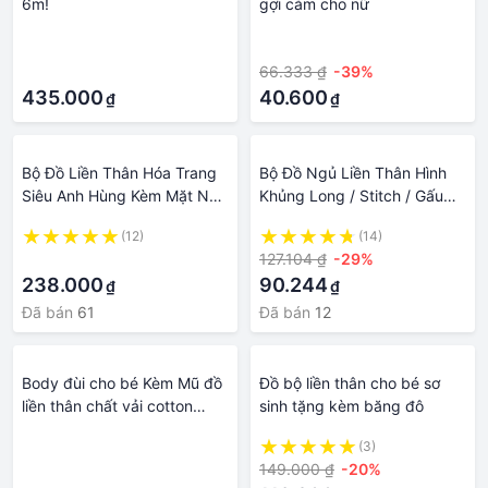
6m!
gợi cảm cho nữ
·
·
·
66.333 ₫
-39%
435.000
40.600
₫
₫
Bộ Đồ Liền Thân Hóa Trang
Bộ Đồ Ngủ Liền Thân Hình
Siêu Anh Hùng Kèm Mặt Nạ
Khủng Long / Stitch / Gấu
Cho Trẻ Em, Trang Phục
Trúc / Khủng Long Kigurumi
(12)
(14)
Robot Bumblebee cho các
Cho
·
127.104 ₫
-29%
sự kiện hóa trang,
238.000
90.244
₫
₫
halloween, sinh nhật
Đã bán
61
Đã bán
12
Body đùi cho bé Kèm Mũ đồ
Đồ bộ liền thân cho bé sơ
liền thân chất vải cotton
sinh tặng kèm băng đô
mềm mịn bodysuit cho bé từ
·
(3)
0-12 tháng
149.000 ₫
-20%
·