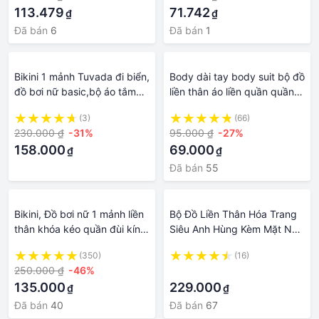
113.479
71.742
₫
₫
Đã bán
6
Đã bán
1
Bikini 1 mảnh Tuvada đi biển,
Body dài tay body suit bộ đồ
đồ bơi nữ basic,bộ áo tắm
liền thân áo liền quần quần
biển liền thân cao cấp -
áo trẻ em cho bé trai bé gái
(3)
(66)
BLX26
sơ sinh SLT11
230.000 ₫
-31%
95.000 ₫
-27%
158.000
69.000
₫
₫
Đã bán
55
Bikini, Đồ bơi nữ 1 mảnh liền
Bộ Đồ Liền Thân Hóa Trang
thân khóa kéo quần đùi kín
Siêu Anh Hùng Kèm Mặt Nạ
đáo VY BIKINI MK01
Cho Trẻ Em, Trang Phục
(350)
(16)
Người Dơi Batman cho các
250.000 ₫
-46%
·
sự kiện hóa trang,
135.000
229.000
₫
₫
halloween, sinh nhật
Đã bán
40
Đã bán
67