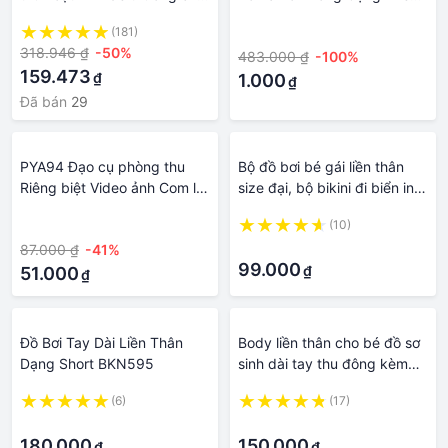
bé gái và bé trai
Thoáng Khí Đơn Giản Thời
(181)
·
Trang Cho Nữ, Áo Ba Lỗ Liền
318.946 ₫
-50%
483.000 ₫
-100%
Lưng hot
159.473
₫
1.000
₫
Đã bán
29
PYA94 Đạo cụ phòng thu
Bộ đồ bơi bé gái liền thân
Riêng biệt Video ảnh Com lê
size đại, bộ bikini đi biển in
Toàn thân Bộ đồ màu xanh lá
hình công chúa Elsa co giãn
·
(10)
cây Bộ Màn hình màu xanh
tốt, nhanh khô, chống nắng
·
87.000 ₫
-41%
lá cây Bộ đồ liền thân biến
99.000
₫
mất Áo liền quần có khóa
51.000
₫
màu
Đồ Bơi Tay Dài Liền Thân
Body liền thân cho bé đồ sơ
Dạng Short BKN595
sinh dài tay thu đông kèm
mũ chất cotton mềm mịn
(6)
(17)
·
·
180.000
150.000
₫
₫