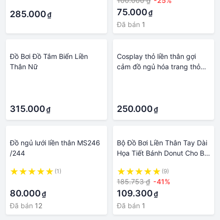
100.000 ₫
-25%
·
75.000
₫
285.000
₫
Đã bán
1
Đồ Bơi Đồ Tắm Biển Liền
Cosplay thỏ liền thân gợi
Thân Nữ
cảm đồ ngủ hóa trang thỏ
bunny đáng yêu TK3063
·
·
·
·
315.000
250.000
₫
₫
Đồ ngủ lưới liền thân MS246
Bộ Đồ Bơi Liền Thân Tay Dài
/244
Họa Tiết Bánh Donut Cho Bé
Gái
(1)
(9)
·
185.753 ₫
-41%
80.000
109.300
₫
₫
Đã bán
12
Đã bán
1