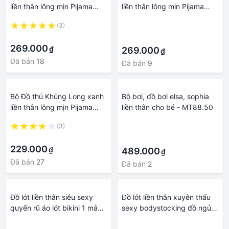
liền thân lông mịn Pijama
liền thân lông mịn Pijama
dành Cho Người Lớn và Trẻ
dành Cho Người Lớn và Trẻ
(3)
·
Em kiểu dáng Động Vật Hoạt
Em kiểu dáng Động Vật Hoạt
·
·
Hình Cosplay
Hình Cosplay
269.000
₫
269.000
₫
Đã bán
18
Đã bán
9
Bộ Đồ thú Khủng Long xanh
Bộ bơi, đồ bơi elsa, sophia
liền thân lông mịn Pijama
liền thân cho bé - MT88.50
dành Cho Người Lớn và Trẻ
(3)
·
Em kiểu dáng Động Vật Hoạt
·
·
Hình Cosplay
229.000
₫
489.000
₫
Đã bán
27
Đã bán
2
Đồ lót liền thân siêu sexy
Đồ lót liền thân xuyên thấu
quyến rũ áo lót bikini 1 mảnh
sexy bodystocking đồ ngủ
gợi cảm BIKI HOUSE N122 -
lưới nữ hở đũng khiêu gợi
·
·